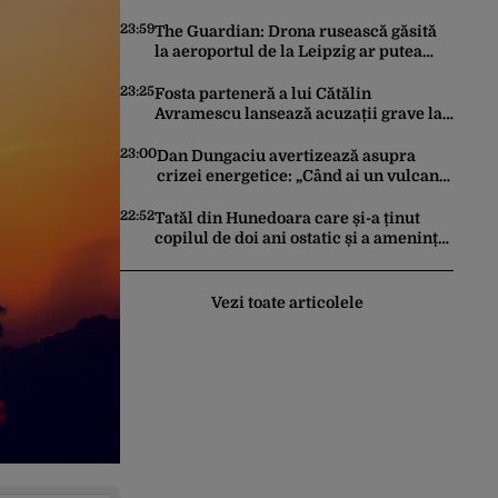
ceară pace. Ce rezultate a adus
operațiunea Kievului
23:59
The Guardian: Drona rusească găsită
la aeroportul de la Leipzig ar putea
constitui un act de escaladare a
tensiunilor NATO-Rusia
23:25
Fosta parteneră a lui Cătălin
Avramescu lansează acuzații grave la
adresa acestuia și explică de ce a
sesizat DIICOT: „Făcea baie complet
23:00
Dan Dungaciu avertizează asupra
dezbrăcat cu copiii”. Fostul consilier
crizei energetice: „Când ai un vulcan
prezidențial respinge acuzațiile
deasupra, nu stai să găsești soluții cu
leucoplast”
22:52
Tatăl din Hunedoara care și-a ținut
copilul de doi ani ostatic și a amenințat
că îl ucide a fost reținut pentru 24 de
ore
Vezi toate articolele