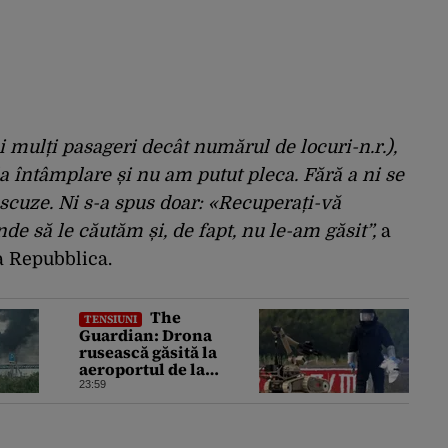
 mulți pasageri decât numărul de locuri-n.r.),
la întâmplare și nu am putut pleca. Fără a ni se
ră scuze. Ni s-a spus doar: «Recuperați-vă
e să le căutăm și, de fapt, nu le-am găsit”,
a
La Repubblica.
The
TENSIUNI
Guardian: Drona
rusească găsită la
aeroportul de la
Leipzig ar putea
23:59
constitui un act de
escaladare a
tensiunilor NATO-