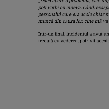
„Dacă apare o problemă, este impo
poți vorbi cu cineva. Când, exasp
personalul care era acolo chiar m
muncă din cauza lor, cine mă va
Într-un final, incidentul a avut un 
trecută cu vederea, potrivit aceste