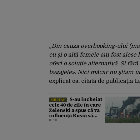
„Din cauza overbooking-ului (mai
eu și o altă femeie am fost alese 
oferi o soluție alternativă. Și fă
bagajele». Nici măcar nu știam und
explicat ea, citată de publicația 
S-au încheiat
MILITAR
cele 40 de zile în care
Zelenski a spus că va
influența Rusia să
ceară pace. Ce
01:01
rezultate a adus
operațiunea Kievului