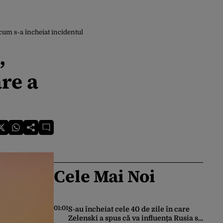
i cum s-a încheiat incidentul
,
are a
Cele Mai Noi
01:01
S-au încheiat cele 40 de zile în care
Zelenski a spus că va influența Rusia să