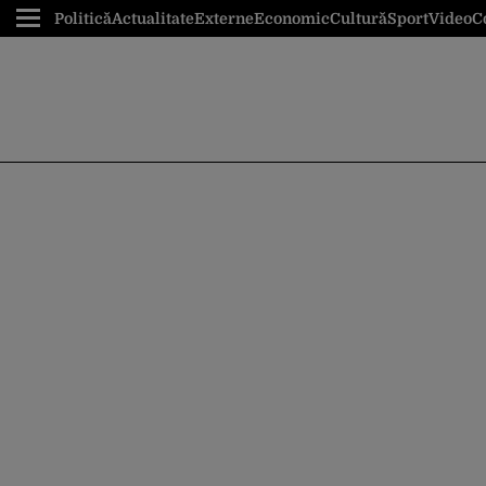
Politică
Actualitate
Externe
Economic
Cultură
Sport
Video
C