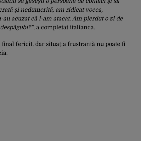
sibil să găsești o persoană de contact și să
erată și nedumerită, am ridicat vocea,
-au acuzat că i-am atacat. Am pierdut o zi de
 despăgubi?”
, a completat italianca.
final fericit, dar situația frustrantă nu poate fi
ia.