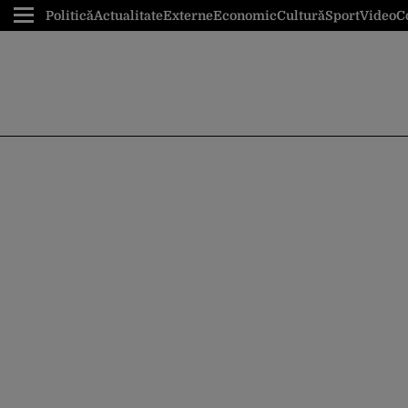
Politică
Actualitate
Externe
Economic
Cultură
Sport
Video
C