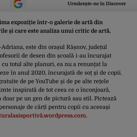
Urmărește-ne în Discover
ima expoziție într-o galerie de artă din
le și care este analiza unui critic de artă.
-Adriana, este din orașul Râșnov, județul
ofesorii de desen din școală i-au încurajat
e cu totul alte planuri, ea nu a renunțat la
teze în anul 2020, încurajată de soț și de copii.
gratuite de pe YouTube și de pe alte rețele
simte inspirată de tot ceea ce o înconjoară,
 doar pe un gen de pictură sau stil. Pictează
i personaje de cărți pentru copii cu aceeași
turalasisportivă.wordpress.com.