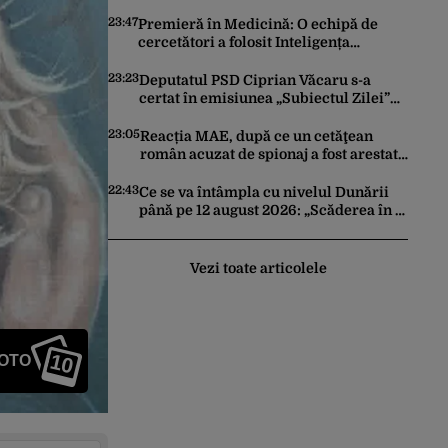
trimită rachete Ucrainei: „Avem și noi
nevoie de rachete”
23:47
Premieră în Medicină: O echipă de
cercetători a folosit Inteligența
Artificială pentru a crea primele
virusuri sintetice la tratarea de E.coli
23:23
Deputatul PSD Ciprian Văcaru s-a
certat în emisiunea „Subiectul Zilei”
cu deputatul USR Cezar Drăgoescu,
deficitul fiind motivul scandalului
23:05
Reacția MAE, după ce un cetăţean
român acuzat de spionaj a fost arestat
în Germania. Complotase cu un
ucrainean ca să asasineze un
22:43
Ce se va întâmpla cu nivelul Dunării
producător de drone
până pe 12 august 2026: „Scăderea în 7
zile este de 10 centimetri”
Vezi toate articolele
10
FOTO