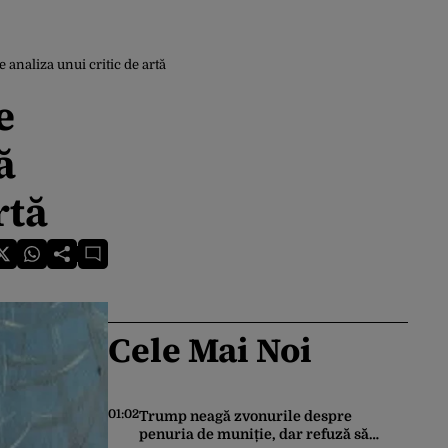
 analiza unui critic de artă
e
ă
rtă
Cele Mai Noi
01:02
Trump neagă zvonurile despre
penuria de muniție, dar refuză să