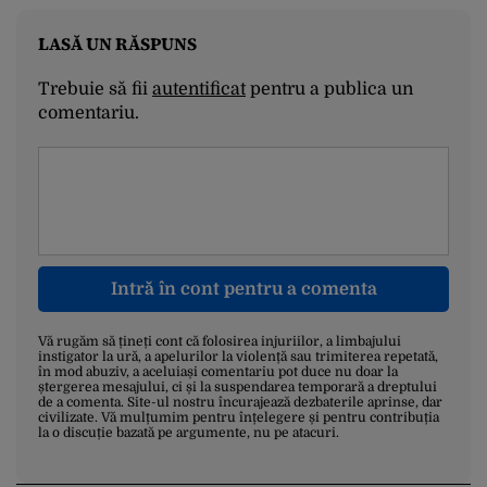
LASĂ UN RĂSPUNS
Trebuie să fii
autentificat
pentru a publica un
comentariu.
Intră în cont pentru a comenta
Vă rugăm să țineți cont că folosirea injuriilor, a limbajului
instigator la ură, a apelurilor la violență sau trimiterea repetată,
în mod abuziv, a aceluiași comentariu pot duce nu doar la
ștergerea mesajului, ci și la suspendarea temporară a dreptului
de a comenta. Site-ul nostru încurajează dezbaterile aprinse, dar
civilizate. Vă mulțumim pentru înțelegere și pentru contribuția
la o discuție bazată pe argumente, nu pe atacuri.