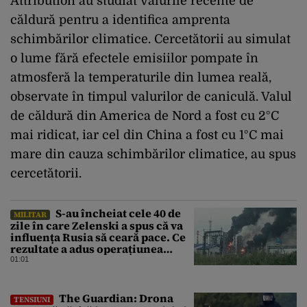
Attribution au studiat valurile recente de
căldură pentru a identifica amprenta
schimbărilor climatice. Cercetătorii au simulat
o lume fără efectele emisiilor pompate în
atmosferă la temperaturile din lumea reală,
observate în timpul valurilor de caniculă. Valul
de căldură din America de Nord a fost cu 2°C
mai ridicat, iar cel din China a fost cu 1°C mai
mare din cauza schimbărilor climatice, au spus
cercetătorii.
S-au încheiat cele 40 de
MILITAR
zile în care Zelenski a spus că va
influența Rusia să ceară pace. Ce
rezultate a adus operațiunea
Kievului
01:01
The Guardian: Drona
TENSIUNI