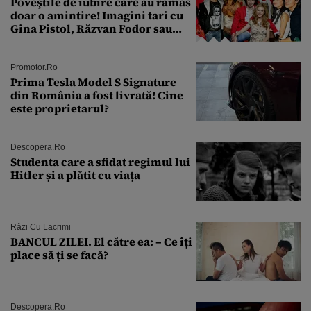
Poveştile de iubire care au rămas
doar o amintire! Imagini tari cu
Gina Pistol, Răzvan Fodor sau
Andra Măruţă şi foştii parteneri
Promotor.ro
Prima Tesla Model S Signature
din România a fost livrată! Cine
este proprietarul?
Descopera.ro
Studenta care a sfidat regimul lui
Hitler și a plătit cu viața
Râzi Cu Lacrimi
BANCUL ZILEI. El către ea: – Ce îți
place să ți se facă?
Descopera.ro