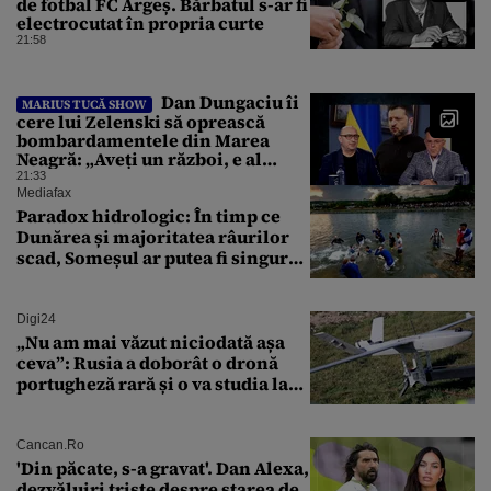
de fotbal FC Argeș. Bărbatul s-ar fi
electrocutat în propria curte
21:58
Dan Dungaciu îi
MARIUS TUCĂ SHOW
cere lui Zelenski să oprească
bombardamentele din Marea
Neagră: „Aveți un război, e al
vostru, dar lăsați restul să
21:33
circule”
Mediafax
Paradox hidrologic: În timp ce
Dunărea și majoritatea râurilor
scad, Someșul ar putea fi singurul
mare râu cu debite în creștere
Digi24
„Nu am mai văzut niciodată așa
ceva”: Rusia a doborât o dronă
portugheză rară și o va studia la
un institut de cercetare
Cancan.ro
'Din păcate, s-a gravat'. Dan Alexa,
dezvăluiri triste despre starea de