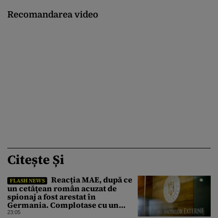
Recomandarea video
Citește Și
Reacția MAE, după ce
FLASH NEWS
un cetăţean român acuzat de
spionaj a fost arestat în
Germania. Complotase cu un
ucrainean ca să asasineze un
23:05