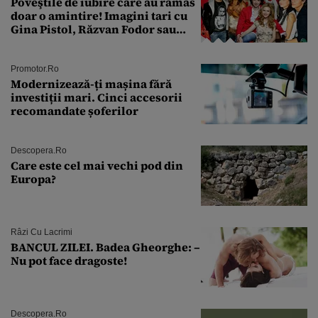
Poveştile de iubire care au rămas
doar o amintire! Imagini tari cu
Gina Pistol, Răzvan Fodor sau
Andra Măruţă şi foştii parteneri
Promotor.ro
Modernizează-ți mașina fără
investiții mari. Cinci accesorii
recomandate șoferilor
Descopera.ro
Care este cel mai vechi pod din
Europa?
Râzi Cu Lacrimi
BANCUL ZILEI. Badea Gheorghe: –
Nu pot face dragoste!
Descopera.ro