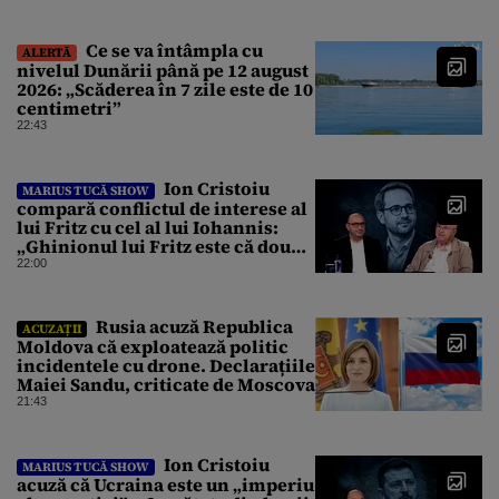
producător de drone
Ce se va întâmpla cu
ALERTĂ
nivelul Dunării până pe 12 august
2026: „Scăderea în 7 zile este de 10
centimetri”
22:43
Ion Cristoiu
MARIUS TUCĂ SHOW
compară conflictul de interese al
lui Fritz cu cel al lui Iohannis:
„Ghinionul lui Fritz este că două
instanțe l-au declarat
22:00
incompatibil”
Rusia acuză Republica
ACUZAȚII
Moldova că exploatează politic
incidentele cu drone. Declarațiile
Maiei Sandu, criticate de Moscova
21:43
Ion Cristoiu
MARIUS TUCĂ SHOW
acuză că Ucraina este un „imperiu