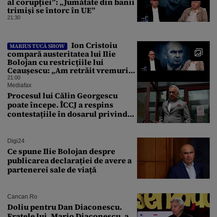
al corupției”: „Jumătate din banii
trimiși se întorc în UE”
21:30
Ion Cristoiu
MARIUS TUCĂ SHOW
compară austeritatea lui Ilie
Bolojan cu restricțiile lui
Ceaușescu: „Am retrăit vremurile
tinereții”
21:00
Mediafax
Procesul lui Călin Georgescu
poate începe. ÎCCJ a respins
contestațiile în dosarul privind
lovitura de stat
Digi24
Ce spune Ilie Bolojan despre
publicarea declarației de avere a
partenerei sale de viață
Cancan.ro
Doliu pentru Dan Diaconescu.
Fratele lui, Mario Diaconescu, a