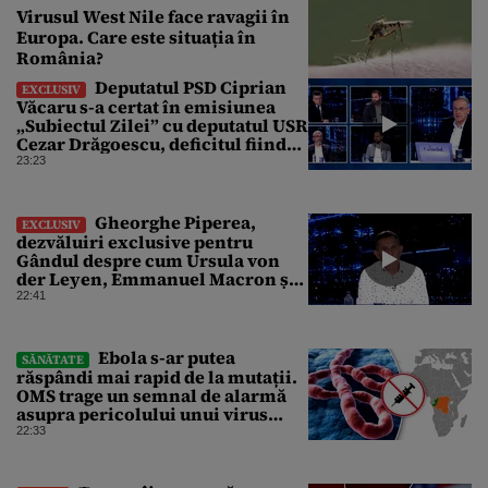
Virusul West Nile face ravagii în
Europa. Care este situația în
România?
Deputatul PSD Ciprian
EXCLUSIV
Văcaru s-a certat în emisiunea
„Subiectul Zilei” cu deputatul USR
Cezar Drăgoescu, deficitul fiind
motivul scandalului
23:23
Gheorghe Piperea,
EXCLUSIV
dezvăluiri exclusive pentru
Gândul despre cum Ursula von
der Leyen, Emmanuel Macron și
Zelenski plănuiesc pe Signal să îl
22:41
pună „la respect” pe Trump
Ebola s-ar putea
SĂNĂTATE
răspândi mai rapid de la mutații.
OMS trage un semnal de alarmă
asupra pericolului unui virus
pentru care nu există vaccin
22:33