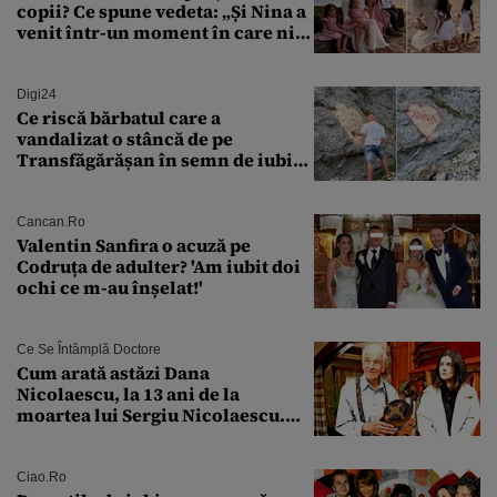
copii? Ce spune vedeta: „Și Nina a
venit într-un moment în care nici
măcar nu mai discutam”
Digi24
Ce riscă bărbatul care a
vandalizat o stâncă de pe
Transfăgărășan în semn de iubire
față de „Anna”
Cancan.ro
Valentin Sanfira o acuză pe
Codruța de adulter? 'Am iubit doi
ochi ce m-au înșelat!'
Ce Se Întâmplă Doctore
Cum arată astăzi Dana
Nicolaescu, la 13 ani de la
moartea lui Sergiu Nicolaescu.
Transformarea care i-a surprins
pe toți
Ciao.ro