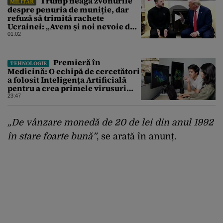
Trump neagă zvonurile
MILITAR
despre penuria de muniție, dar
refuză să trimită rachete
Ucrainei: „Avem și noi nevoie de
rachete”
01:02
Premieră în
TEHNOLOGIE
Medicină: O echipă de cercetători
a folosit Inteligența Artificială
pentru a crea primele virusuri
sintetice la tratarea de E.coli
23:47
„De vânzare monedă de 20 de lei din anul 1992
în stare foarte bună”
, se arată în anunț.