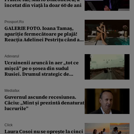
încetat din viață la doar 60 de ani
Prosport.ro
GALERIE FOTO. Ioana Tamaş,
apariție fermecătoare pe plajă!
Reacția Adelinei Pestrițu când a
văzut-o
Adevarul
Ucrainenii aruncă în aer „tot ce
mișcă” pe o șosea din sudul
Rusiei. Drumul strategic de
aprovizionare către Crimeea este
controlat complet
Mediafax
Guvernul ascunde recesiunea.
Câciu: „Mint și prezintă denaturat
lucrurile”
Click
Laura Cosoi nu se oprește la cinci