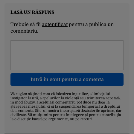
LASĂ UN RĂSPUNS
Trebuie să fii
autentificat
pentru a publica un
comentariu.
Intră în cont pentru a comenta
Vă rugăm să țineți cont că folosirea injuriilor, a limbajului
instigator la ură, a apelurilor la violență sau trimiterea repetată,
în mod abuziv, a aceluiași comentariu pot duce nu doar la
ștergerea mesajului, ci și la suspendarea temporară a dreptului
de a comenta. Site-ul nostru încurajează dezbaterile aprinse, dar
civilizate. Vă mulțumim pentru înțelegere și pentru contribuția
la o discuție bazată pe argumente, nu pe atacuri.