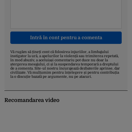
Intră în cont pentru a comenta
Vă rugăm să țineți cont că folosirea injuriilor, a limbajului
instigator la ură, a apelurilor la violență sau trimiterea repetată,
în mod abuziv, a aceluiași comentariu pot duce nu doar la
ștergerea mesajului, ci și la suspendarea temporară a dreptului
de a comenta. Site-ul nostru încurajează dezbaterile aprinse, dar
civilizate. Vă mulțumim pentru înțelegere și pentru contribuția
la o discuție bazată pe argumente, nu pe atacuri.
Recomandarea video