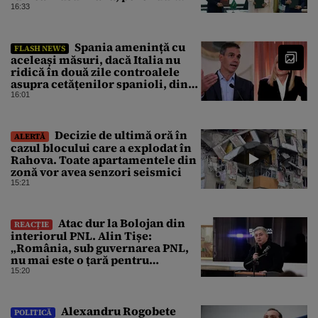
conflictelor din Orientul Mijlociu
16:33
Spania amenință cu
FLASH NEWS
aceleași măsuri, dacă Italia nu
ridică în două zile controalele
asupra cetățenilor spanioli, din
cauza crizei migrației
16:01
Decizie de ultimă oră în
ALERTĂ
cazul blocului care a explodat în
Rahova. Toate apartamentele din
zonă vor avea senzori seismici
15:21
Atac dur la Bolojan din
REACȚIE
interiorul PNL. Alin Tișe:
„România, sub guvernarea PNL,
nu mai este o țară pentru
investitori”
15:20
Alexandru Rogobete
POLITICĂ