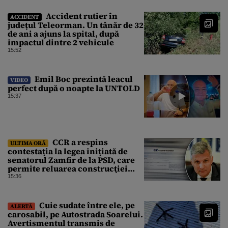
Accident rutier în
ACCIDENT
județul Teleorman. Un tânăr de 32
de ani a ajuns la spital, după
impactul dintre 2 vehicule
15:52
Emil Boc prezintă leacul
VIDEO
perfect după o noapte la UNTOLD
15:37
CCR a respins
ULTIMA ORĂ
contestaţia la legea iniţiată de
senatorul Zamfir de la PSD, care
permite reluarea construcţiei
hidrocentralelor din zonele
15:36
protejate
Cuie sudate între ele, pe
ALERTĂ
carosabil, pe Autostrada Soarelui.
Avertismentul transmis de