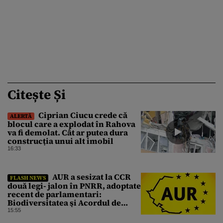
Citește Și
Ciprian Ciucu crede că
ALERTĂ
blocul care a explodat în Rahova
va fi demolat. Cât ar putea dura
construcția unui alt imobil
16:33
AUR a sesizat la CCR
FLASH NEWS
două legi- jalon în PNRR, adoptate
recent de parlamentari:
Biodiversitatea şi Acordul de
împrumut cu BIRD
15:55