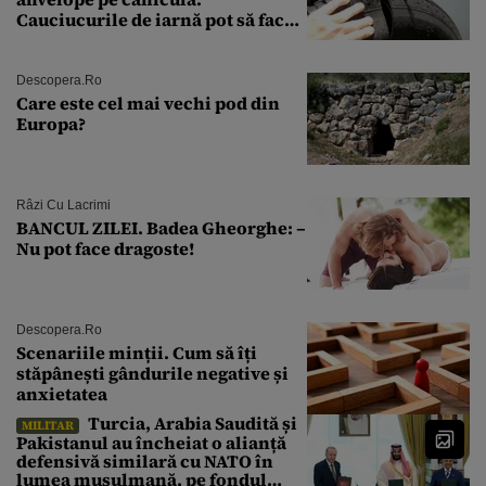
Cauciucurile de iarnă pot să facă
explozie la peste 40°C?
Descopera.ro
Care este cel mai vechi pod din
Europa?
Râzi Cu Lacrimi
BANCUL ZILEI. Badea Gheorghe: –
Nu pot face dragoste!
Descopera.ro
Scenariile minții. Cum să îți
stăpânești gândurile negative și
anxietatea
Turcia, Arabia Saudită și
MILITAR
Pakistanul au încheiat o alianță
defensivă similară cu NATO în
lumea musulmană, pe fondul