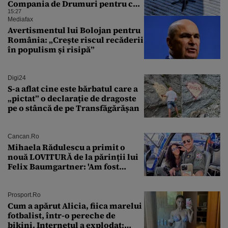
Compania de Drumuri pentru cei
care tranzitează A2
15:27
Mediafax
Avertismentul lui Bolojan pentru
România: „Crește riscul recăderii
în populism și risipă”
Digi24
S-a aflat cine este bărbatul care a
„pictat” o declarație de dragoste
pe o stâncă de pe Transfăgărășan
Cancan.ro
Mihaela Rădulescu a primit o
nouă LOVITURĂ de la părinții lui
Felix Baumgartner: 'Am fost
ȘTEARSĂ complet din
Prosport.ro
Cum a apărut Alicia, fiica marelui
fotbalist, într-o pereche de
bikini. Internetul a explodat: