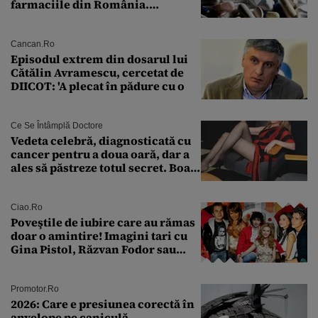
farmaciile din România.
Explicația dată de Agenția
Națională a Medicamentului
Cancan.ro
Episodul extrem din dosarul lui
Cătălin Avramescu, cercetat de
DIICOT: 'A plecat în pădure cu o
Ce Se Întâmplă Doctore
Vedeta celebră, diagnosticată cu
cancer pentru a doua oară, dar a
ales să păstreze totul secret. Boala
a fost descoperită la un control de
rutină
Ciao.ro
Poveştile de iubire care au rămas
doar o amintire! Imagini tari cu
Gina Pistol, Răzvan Fodor sau
Andra Măruţă şi foştii parteneri
Promotor.ro
2026: Care e presiunea corectă în
anvelope pe caniculă.