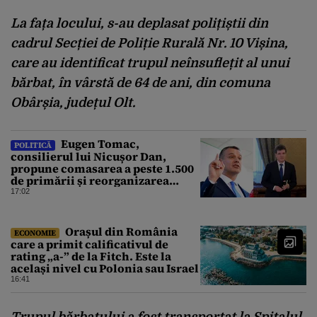
La fața locului, s-au deplasat polițiștii din
cadrul Secției de Poliție Rurală Nr. 10 Vișina,
care au identificat trupul neînsuflețit al unui
bărbat, în vârstă de 64 de ani, din comuna
Obârșia, județul Olt.
Eugen Tomac,
POLITICĂ
consilierul lui Nicușor Dan,
propune comasarea a peste 1.500
de primării și reorganizarea
administrativă a județelor
17:02
Orașul din România
ECONOMIE
care a primit calificativul de
rating „a-” de la Fitch. Este la
același nivel cu Polonia sau Israel
16:41
Trupul bărbatului a fost transportat la Spitalul