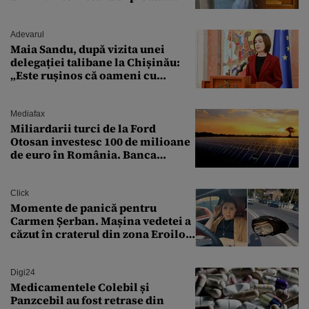
„Zeiță superbă!”
Adevarul
Maia Sandu, după vizita unei
delegației talibane la Chișinău:
„Este rușinos că oameni cu
funcții înalte nu se
documentează”
Mediafax
Miliardarii turci de la Ford
Otosan investesc 100 de milioane
de euro în România. Banca
Transilvania le acordă o
finanțare uriașă
Click
Momente de panică pentru
Carmen Șerban. Mașina vedetei a
căzut în craterul din zona Eroilor:
„M-am speriat foarte tare”
Digi24
Medicamentele Colebil și
Panzcebil au fost retrase din