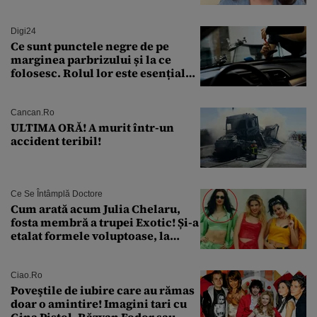
„Asta este America”
Digi24
Ce sunt punctele negre de pe
marginea parbrizului și la ce
folosesc. Rolul lor este esențial
pentru siguranța mașinii
Cancan.ro
ULTIMA ORĂ! A murit într-un
accident teribil!
Ce Se Întâmplă Doctore
Cum arată acum Julia Chelaru,
fosta membră a trupei Exotic! Și-a
etalat formele voluptoase, la
aproape 50 de ani
Ciao.ro
Poveştile de iubire care au rămas
doar o amintire! Imagini tari cu
Gina Pistol, Răzvan Fodor sau