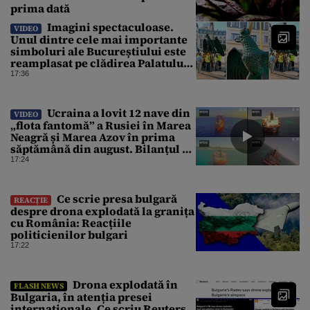
prima dată
Imagini spectaculoase.
VIDEO
Unul dintre cele mai importante
simboluri ale Bucureștiului este
reamplasat pe clădirea Palatului
Universității
17:36
Ucraina a lovit 12 nave din
VIDEO
„flota fantomă” a Rusiei în Marea
Neagră și Marea Azov în prima
săptămână din august. Bilanțul a
ajuns la 218
17:24
Ce scrie presa bulgară
REACȚIE
despre drona explodată la granița
cu România: Reacțiile
politicienilor bulgari
17:22
Drona explodată în
FLASH NEWS
Bulgaria, în atenția presei
internaționale. Ce scriu Reuters,