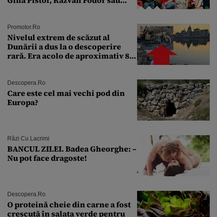
Andra Măruţă şi foştii parteneri
Promotor.ro
Nivelul extrem de scăzut al
Dunării a dus la o descoperire
rară. Era acolo de aproximativ 80
de ani
Descopera.ro
Care este cel mai vechi pod din
Europa?
Râzi Cu Lacrimi
BANCUL ZILEI. Badea Gheorghe: –
Nu pot face dragoste!
Descopera.ro
O proteină cheie din carne a fost
crescută în salata verde pentru