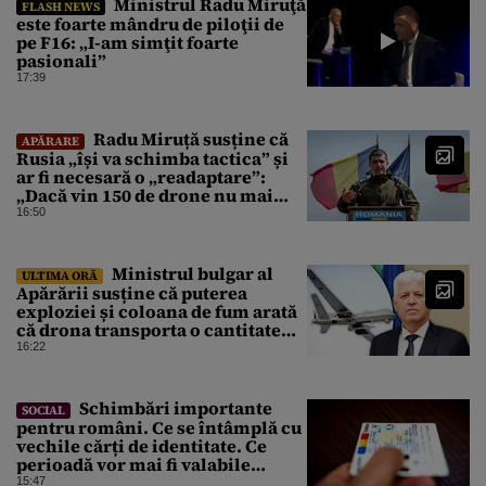
Ministrul Radu Miruţă
FLASH NEWS
este foarte mândru de piloţii de
pe F16: „I-am simţit foarte
pasionali”
17:39
Radu Miruță susține că
APĂRARE
Rusia „își va schimba tactica” și
ar fi necesară o „readaptare”:
„Dacă vin 150 de drone nu mai
suntem pe timp de pace”
16:50
Ministrul bulgar al
ULTIMA ORĂ
Apărării susține că puterea
exploziei și coloana de fum arată
că drona transporta o cantitate
semnificativă de exploziv
16:22
Schimbări importante
SOCIAL
pentru români. Ce se întâmplă cu
vechile cărți de identitate. Ce
perioadă vor mai fi valabile
buletinele clasice
15:47