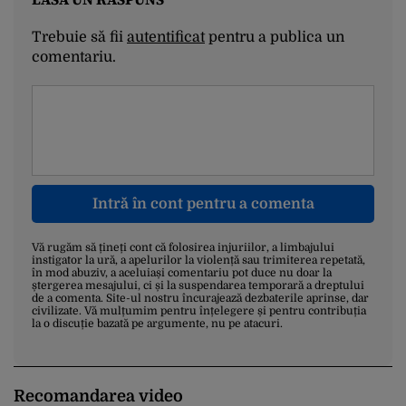
Trebuie să fii
autentificat
pentru a publica un
comentariu.
Intră în cont pentru a comenta
Vă rugăm să țineți cont că folosirea injuriilor, a limbajului
instigator la ură, a apelurilor la violență sau trimiterea repetată,
în mod abuziv, a aceluiași comentariu pot duce nu doar la
ștergerea mesajului, ci și la suspendarea temporară a dreptului
de a comenta. Site-ul nostru încurajează dezbaterile aprinse, dar
civilizate. Vă mulțumim pentru înțelegere și pentru contribuția
la o discuție bazată pe argumente, nu pe atacuri.
Recomandarea video