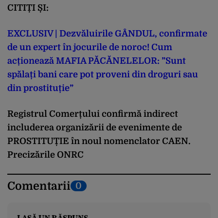
CITIȚI ȘI:
EXCLUSIV | Dezvăluirile GÂNDUL, confirmate
de un expert în jocurile de noroc! Cum
acționează MAFIA PĂCĂNELELOR: ”Sunt
spălați bani care pot proveni din droguri sau
din prostituție”
Registrul Comerțului confirmă indirect
includerea organizării de evenimente de
PROSTITUȚIE în noul nomenclator CAEN.
Precizările ONRC
Comentarii
0
LASĂ UN RĂSPUNS