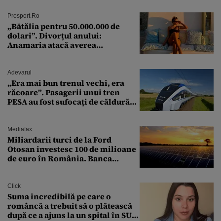
Prosport.ro
„Bătălia pentru 50.000.000 de
dolari”. Divorțul anului:
Anamaria atacă averea
milionarului
Adevarul
„Era mai bun trenul vechi, era
răcoare”. Pasagerii unui tren
PESA au fost sufocați de căldură
pe ruta București-Constanța
Mediafax
Miliardarii turci de la Ford
Otosan investesc 100 de milioane
de euro în România. Banca
Transilvania le acordă o
finanțare uriașă
Click
Suma incredibilă pe care o
româncă a trebuit să o plătească
după ce a ajuns la un spital în SUA: