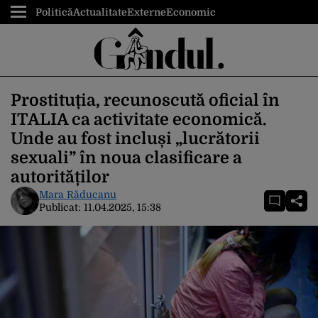
Politică
Actualitate
Externe
Economic
Prostituția, recunoscută oficial în
ITALIA ca activitate economică.
Unde au fost incluși „lucrătorii
sexuali” în noua clasificare a
autorităților
Mara Răducanu
Publicat:
11.04.2025, 15:38