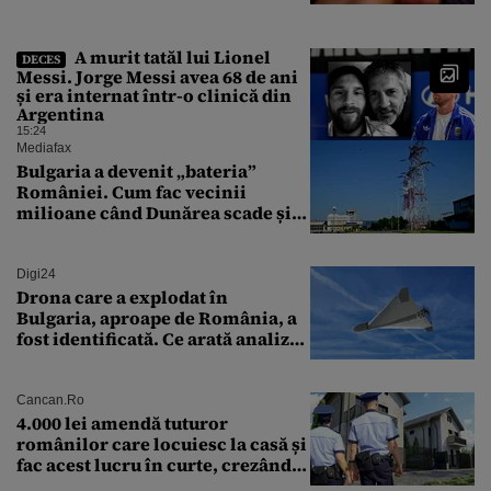
A murit tatăl lui Lionel
DECES
Messi. Jorge Messi avea 68 de ani
și era internat într-o clinică din
Argentina
15:24
Mediafax
Bulgaria a devenit „bateria”
României. Cum fac vecinii
milioane când Dunărea scade și
Cernavodă produce puțin
Digi24
Drona care a explodat în
Bulgaria, aproape de România, a
fost identificată. Ce arată analiza
preliminară a epavei
Cancan.ro
4.000 lei amendă tuturor
românilor care locuiesc la casă și
fac acest lucru în curte, crezând
că nu îi vede nimeni