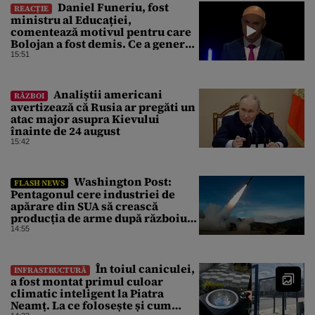
Daniel Funeriu, fost
REACȚIE
ministru al Educației,
comentează motivul pentru care
Bolojan a fost demis. Ce a generat
eșecul guvernării
15:51
Analiștii americani
RĂZBOI
avertizează că Rusia ar pregăti un
atac major asupra Kievului
înainte de 24 august
15:42
Washington Post:
FLASH NEWS
Pentagonul cere industriei de
apărare din SUA să crească
producția de arme după războiul
cu Iranul
14:55
În toiul caniculei,
INFRASTRUCTURĂ
a fost montat primul culoar
climatic inteligent la Piatra
Neamț. La ce folosește și cum