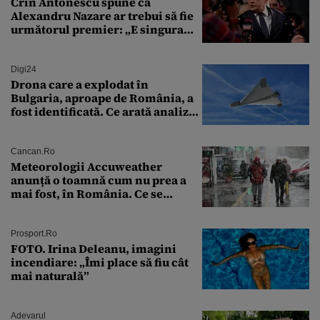
Crin Antonescu spune că
Alexandru Nazare ar trebui să fie
următorul premier: „E singura
soluție”
Digi24
Drona care a explodat în
Bulgaria, aproape de România, a
fost identificată. Ce arată analiza
preliminară a epavei
Cancan.ro
Meteorologii Accuweather
anunță o toamnă cum nu prea a
mai fost, în România. Ce se
întâmplă în septembrie,
octombrie și noiembrie 2026, în
București. Pe ce dată ninge
Prosport.ro
FOTO. Irina Deleanu, imagini
incendiare: „Îmi place să fiu cât
mai naturală”
Adevarul