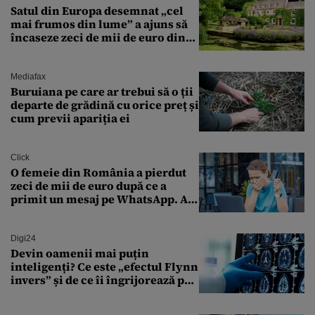
Satul din Europa desemnat „cel
mai frumos din lume” a ajuns să
încaseze zeci de mii de euro din
amenzi pentru parcare. De ce s-au
săturat localnicii de turiști
Mediafax
Buruiana pe care ar trebui să o ții
departe de grădină cu orice preț și
cum previi apariția ei
Click
O femeie din România a pierdut
zeci de mii de euro după ce a
primit un mesaj pe WhatsApp. A
crezut că va moșteni 175.000 de
euro din Franța
Digi24
Devin oamenii mai puțin
inteligenți? Ce este „efectul Flynn
invers” și de ce îi îngrijorează pe
cercetători