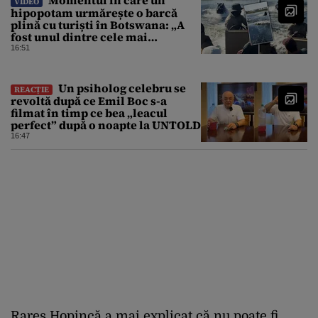
Momentul în care un
VIDEO
hipopotam urmărește o barcă
plină cu turiști în Botswana: „A
fost unul dintre cele mai
înfricoșătoare momente”
16:51
Un psiholog celebru se
REACȚIE
revoltă după ce Emil Boc s-a
filmat în timp ce bea „leacul
perfect” după o noapte la UNTOLD
16:47
Rareș Hopincă a mai explicat că nu poate fi