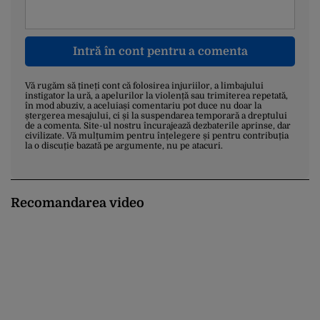
Intră în cont pentru a comenta
Vă rugăm să țineți cont că folosirea injuriilor, a limbajului
instigator la ură, a apelurilor la violență sau trimiterea repetată,
în mod abuziv, a aceluiași comentariu pot duce nu doar la
ștergerea mesajului, ci și la suspendarea temporară a dreptului
de a comenta. Site-ul nostru încurajează dezbaterile aprinse, dar
civilizate. Vă mulțumim pentru înțelegere și pentru contribuția
la o discuție bazată pe argumente, nu pe atacuri.
Recomandarea video