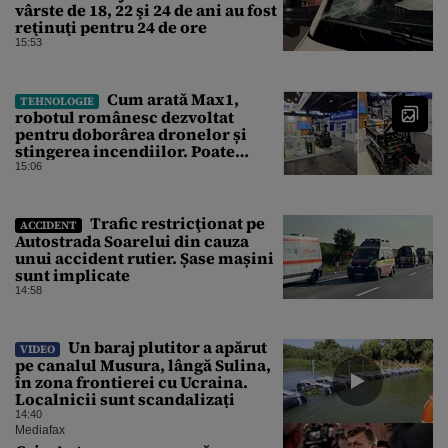
vârste de 18, 22 şi 24 de ani au fost
reţinuţi pentru 24 de ore
15:53
Cum arată Max1,
TEHNOLOGIE
robotul românesc dezvoltat
pentru doborârea dronelor și
stingerea incendiilor. Poate
transporta încărcături de până la
15:06
850 kg
Trafic restricţionat pe
ACCIDENT
Autostrada Soarelui din cauza
unui accident rutier. Șase mașini
sunt implicate
14:58
Un baraj plutitor a apărut
VIDEO
pe canalul Musura, lângă Sulina,
în zona frontierei cu Ucraina.
Localnicii sunt scandalizați
14:40
Mediafax