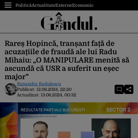
Politică
Actualitate
Externe
Economic
Rareș Hopincă, tranșant față de
acuzațiile de fraudă ale lui Radu
Mihaiu: „O MANIPULARE menită să
ascundă că USR a suferit un eșec
major”
Ruxandra Radulescu
Publicat:
12.06.2024, 22:20
Actualizat:
13.06.2024, 00:32