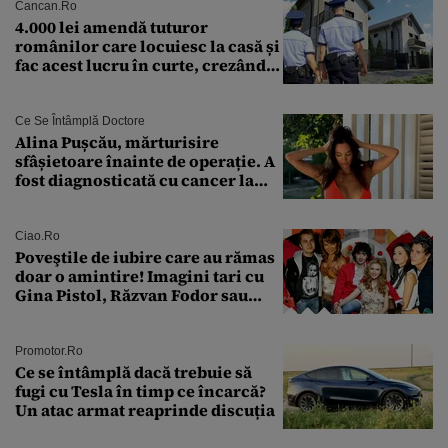
Cancan.ro
4.000 lei amendă tuturor
românilor care locuiesc la casă și
fac acest lucru în curte, crezând
că nu îi vede nimeni
Ce Se Întâmplă Doctore
Alina Pușcău, mărturisire
sfâșietoare înainte de operație. A
fost diagnosticată cu cancer la
sân în metastază: „Este singurul
tratament care o să mă ajute să
îmi salvez viața”
Ciao.ro
Poveştile de iubire care au rămas
doar o amintire! Imagini tari cu
Gina Pistol, Răzvan Fodor sau
Andra Măruţă şi foştii parteneri
Promotor.ro
Ce se întâmplă dacă trebuie să
fugi cu Tesla în timp ce încarcă?
Un atac armat reaprinde discuția