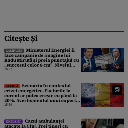
Citește Și
Ministerul Energiei îi
CAMPANIE
face campanie de imagine lui
Radu Miruță și preia punctajul cu
„succesul celor 8 cm”. Nivelul
Dunării a crescut cu 4 cm
16:27
Scenariu în contextul
ALERTĂ
crizei energetice. Facturile la
curent ar putea crește cu până la
20%. Avertismentul unui expert
în energie
15:59
Cazul ambulanței
INCIDENT
atacate la Cluj. Trei tineri cu