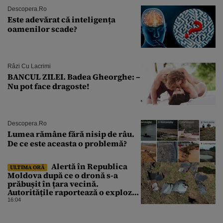
Descopera.ro
Este adevărat că inteligența
oamenilor scade?
Râzi Cu Lacrimi
BANCUL ZILEI. Badea Gheorghe: –
Nu pot face dragoste!
Descopera.ro
Lumea rămâne fără nisip de râu.
De ce este aceasta o problemă?
Alertă în Republica
ULTIMA ORĂ
Moldova după ce o dronă s-a
prăbușit în țara vecină.
Autoritățile raportează o explozie
urmată de incendiu
16:04