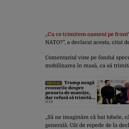
„
Cu ce trimitem oameni pe front
NATO?”, a declarat acesta, citat 
Comentariul vine pe fondul specu
mobilizarea în masă, ca să trimit
Trump neagă
MILITAR
zvonurile despre
penuria de muniție,
dar refuză să trimită
rachete Ucrainei:
01:02
„Avem și noi nevoie de
rachete”
„Să ne imaginăm că bat tobele, câ
generală. Cât de repede de la dec