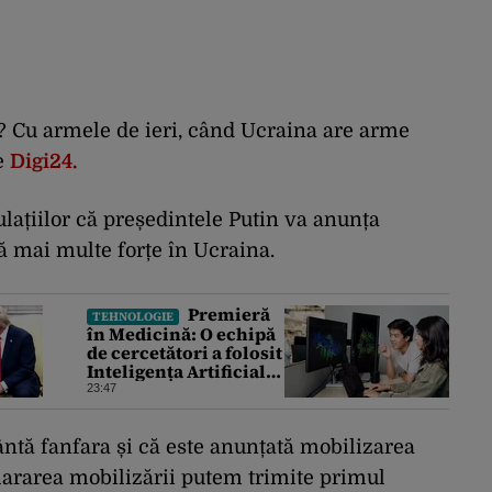
? Cu armele de ieri, când Ucraina are arme
de
Digi24.
lațiilor că președintele Putin va anunța
ă mai multe forțe în Ucraina.
Premieră
TEHNOLOGIE
în Medicină: O echipă
de cercetători a folosit
Inteligența Artificială
pentru a crea primele
23:47
virusuri sintetice la
tratarea de E.coli
ntă fanfara și că este anunțată mobilizarea
lararea mobilizării putem trimite primul