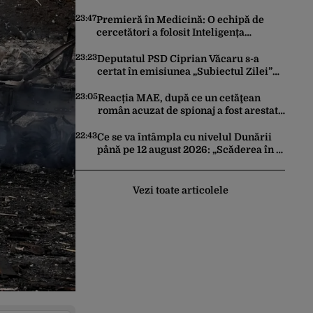
trimită rachete Ucrainei: „Avem și noi
nevoie de rachete”
23:47
Premieră în Medicină: O echipă de
cercetători a folosit Inteligența
Artificială pentru a crea primele
virusuri sintetice la tratarea de E.coli
23:23
Deputatul PSD Ciprian Văcaru s-a
certat în emisiunea „Subiectul Zilei”
cu deputatul USR Cezar Drăgoescu,
deficitul fiind motivul scandalului
23:05
Reacția MAE, după ce un cetăţean
român acuzat de spionaj a fost arestat
în Germania. Complotase cu un
ucrainean ca să asasineze un
22:43
Ce se va întâmpla cu nivelul Dunării
producător de drone
până pe 12 august 2026: „Scăderea în 7
zile este de 10 centimetri”
Vezi toate articolele