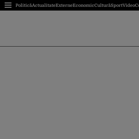
Politică
Actualitate
Externe
Economic
Cultură
Sport
Video
C