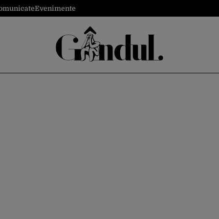
omunicate
Evenimente