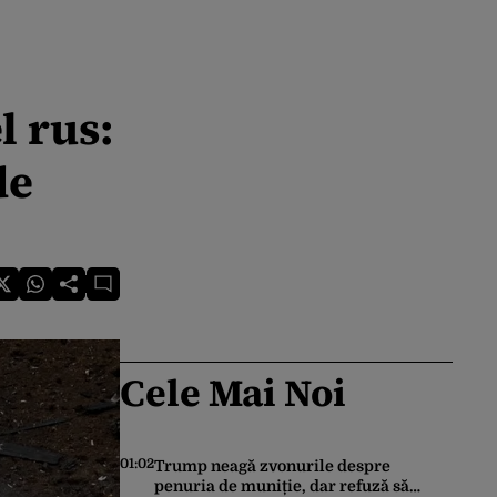
l rus:
de
Cele Mai Noi
01:02
Trump neagă zvonurile despre
penuria de muniție, dar refuză să