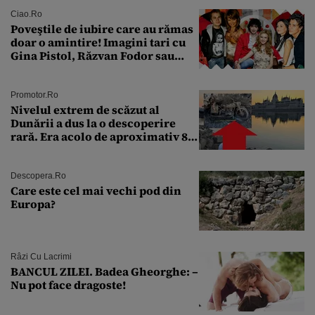
Ciao.ro
Poveştile de iubire care au rămas
doar o amintire! Imagini tari cu
Gina Pistol, Răzvan Fodor sau
Andra Măruţă şi foştii parteneri
Promotor.ro
Nivelul extrem de scăzut al
Dunării a dus la o descoperire
rară. Era acolo de aproximativ 80
de ani
Descopera.ro
Care este cel mai vechi pod din
Europa?
Râzi Cu Lacrimi
BANCUL ZILEI. Badea Gheorghe: –
Nu pot face dragoste!