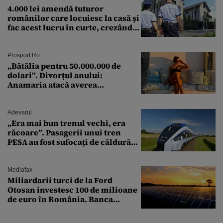
4.000 lei amendă tuturor
românilor care locuiesc la casă și
fac acest lucru în curte, crezând
că nu îi vede nimeni
Prosport.ro
„Bătălia pentru 50.000.000 de
dolari”. Divorțul anului:
Anamaria atacă averea
milionarului
Adevarul
„Era mai bun trenul vechi, era
răcoare”. Pasagerii unui tren
PESA au fost sufocați de căldură
pe ruta București-Constanța
Mediafax
Miliardarii turci de la Ford
Otosan investesc 100 de milioane
de euro în România. Banca
Transilvania le acordă o
finanțare uriașă