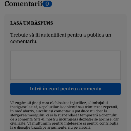
Comentarii
0
LASĂ UN RĂSPUNS
Trebuie să fii
autentificat
pentru a publica un
comentariu.
Intră în cont pentru a comenta
Vă rugăm să țineți cont că folosirea injuriilor, a limbajului
instigator la ură, a apelurilor la violență sau trimiterea repetată,
în mod abuziv, a aceluiași comentariu pot duce nu doar la
ștergerea mesajului, ci și la suspendarea temporară a dreptului
de a comenta. Site-ul nostru încurajează dezbaterile aprinse, dar
civilizate. Vă mulțumim pentru înțelegere și pentru contribuția
la o discuție bazată pe argumente, nu pe atacuri.