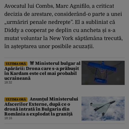
Avocatul lui Combs, Marc Agnifilo, a criticat
decizia de arestare, considerând-o parte a unei
„urmăriri penale nedrepte”. El a subliniat că
Diddy a cooperat pe deplin cu ancheta și s-a
mutat voluntar la New York săptămâna trecută,
în așteptarea unor posibile acuzații.
🚨 Ministerul bulgar al
ULTIMA ORĂ
Apărării: Drona care s-a prăbușit
în Kardam este cel mai probabil
ucraineană
18:32
Anunțul Ministerului
ULTIMA ORĂ
Afacerilor Externe, după ce o
dronă intrată în Bulgaria din
România a explodat la graniță
18:16