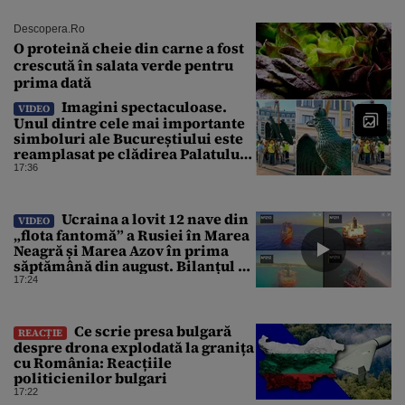
Descopera.ro
O proteină cheie din carne a fost
crescută în salata verde pentru
prima dată
Imagini spectaculoase.
VIDEO
Unul dintre cele mai importante
simboluri ale Bucureștiului este
reamplasat pe clădirea Palatului
Universității
17:36
Ucraina a lovit 12 nave din
VIDEO
„flota fantomă” a Rusiei în Marea
Neagră și Marea Azov în prima
săptămână din august. Bilanțul a
ajuns la 218
17:24
Ce scrie presa bulgară
REACȚIE
despre drona explodată la granița
cu România: Reacțiile
politicienilor bulgari
17:22