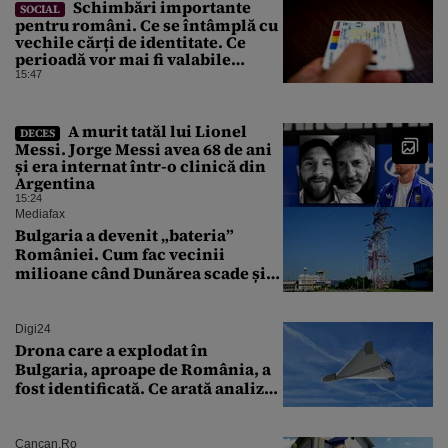
Schimbări importante
SOCIAL
pentru români. Ce se întâmplă cu
vechile cărți de identitate. Ce
perioadă vor mai fi valabile
buletinele clasice
15:47
A murit tatăl lui Lionel
DECES
Messi. Jorge Messi avea 68 de ani
și era internat într-o clinică din
Argentina
15:24
Mediafax
Bulgaria a devenit „bateria”
României. Cum fac vecinii
milioane când Dunărea scade și
Cernavodă produce puțin
Digi24
Drona care a explodat în
Bulgaria, aproape de România, a
fost identificată. Ce arată analiza
preliminară a epavei
Cancan.ro