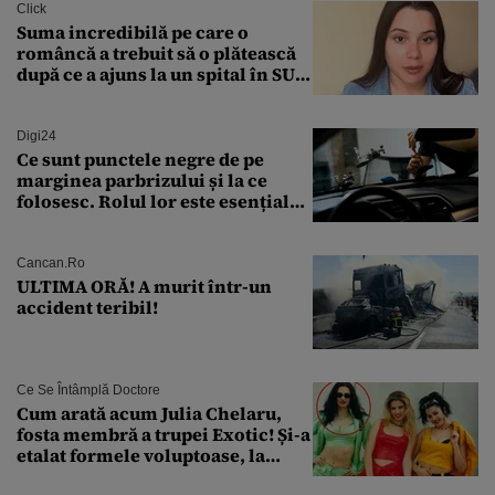
Click
Suma incredibilă pe care o
româncă a trebuit să o plătească
după ce a ajuns la un spital în SUA:
„Asta este America”
Digi24
Ce sunt punctele negre de pe
marginea parbrizului și la ce
folosesc. Rolul lor este esențial
pentru siguranța mașinii
Cancan.ro
ULTIMA ORĂ! A murit într-un
accident teribil!
Ce Se Întâmplă Doctore
Cum arată acum Julia Chelaru,
fosta membră a trupei Exotic! Și-a
etalat formele voluptoase, la
aproape 50 de ani