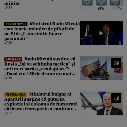
minim
18:13
Ministrul Radu Miruţă
FLASH NEWS
este foarte mândru de piloţii de
pe F16: „I-am simţit foarte
pasionali”
17:39
Radu Miruță susține că
APĂRARE
Rusia „își va schimba tactica” și
ar fi necesară o „readaptare”:
„Dacă vin 150 de drone nu mai
suntem pe timp de pace”
16:50
Ministrul bulgar al
ULTIMA ORĂ
Apărării susține că puterea
exploziei și coloana de fum arată
că drona transporta o cantitate
semnificativă de exploziv
16:22