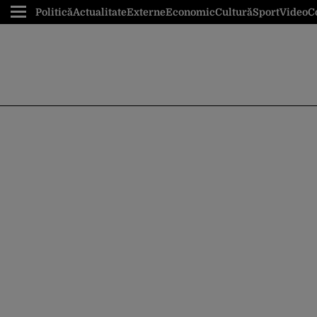
Politică
Actualitate
Externe
Economic
Cultură
Sport
Video
C