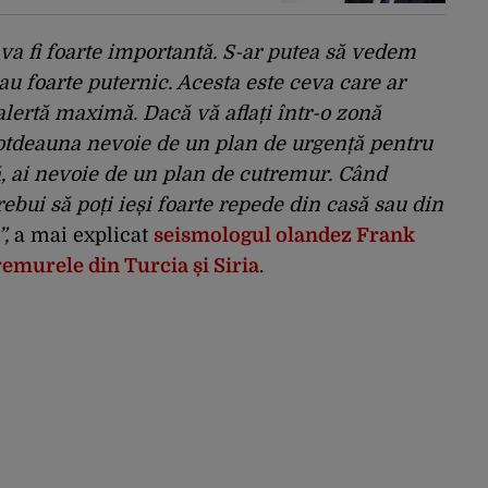
transporta o cantitate
semnificativă de
exploziv
va fi foarte importantă. S-ar putea să vedem
u foarte puternic. Acesta este ceva care ar
alertă maximă. Dacă vă aflați într-o zonă
totdeauna nevoie de un plan de urgență pentru
, ai nevoie de un plan de cutremur. Când
ebui să poți ieși foarte repede din casă sau din
,
a mai explicat
seismologul olandez Frank
remurele din Turcia și Siria
.