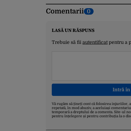
Comentarii
0
LASĂ UN RĂSPUNS
Trebuie să fii
autentificat
pentru a 
Intră î
Vă rugăm să țineți cont că folosirea injuriilor, 
repetată, în mod abuziv, a aceluiași comentariu
temporară a dreptului de a comenta. Site-ul no
pentru înțelegere și pentru contribuția la o di