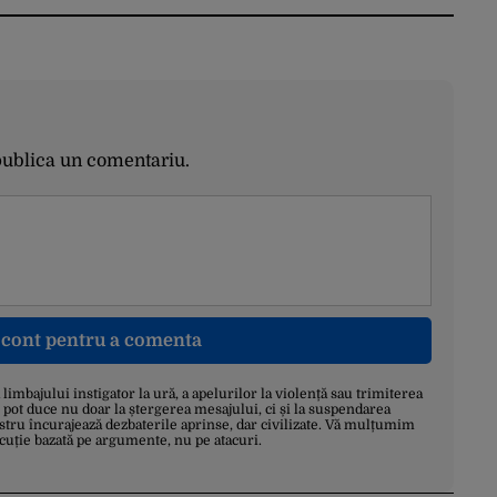
publica un comentariu.
n cont pentru a comenta
a limbajului instigator la ură, a apelurilor la violență sau trimiterea
 pot duce nu doar la ștergerea mesajului, ci și la suspendarea
stru încurajează dezbaterile aprinse, dar civilizate. Vă mulțumim
scuție bazată pe argumente, nu pe atacuri.