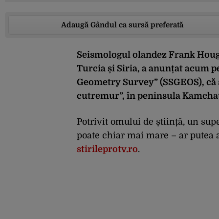
Adaugă Gândul ca sursă preferată
Seismologul olandez Frank Houge
Turcia și Siria, a anunțat acum 
Geometry Survey” (SSGEOS), că ș
cutremur”, în peninsula Kamchatk
Potrivit omului de știință, un su
poate chiar mai mare – ar putea 
stirileprotv.ro
.