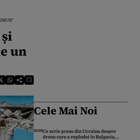
TREMUR”
 și
de un
Cele Mai Noi
16:33
Ce scrie presa din Ucraina despre
drona care a explodat în Bulgaria,