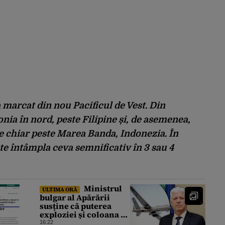
 marcat din nou Pacificul de Vest. Din
nia în nord, peste Filipine și, de asemenea,
e chiar peste Marea Banda, Indonezia. În
te întâmpla ceva semnificativ în 3 sau 4
Ministrul
ULTIMA ORĂ
bulgar al Apărării
susține că puterea
exploziei și coloana de
fum arată că drona
16:22