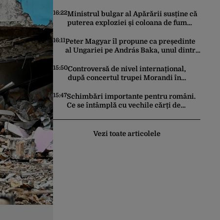
lângă granița cu România
16:22
Ministrul bulgar al Apărării susține că
puterea exploziei și coloana de fum
arată că drona transporta o cantitate
semnificativă de exploziv
16:11
Peter Magyar îl propune ca președinte
al Ungariei pe András Baka, unul dintre
marii rivali ai lui Viktor Orbán
15:50
Controversă de nivel internațional,
după concertul trupei Morandi în
Abhazia, regiune separatistă, sub
protecția Rusiei
15:47
Schimbări importante pentru români.
Ce se întâmplă cu vechile cărți de
identitate. Ce perioadă vor mai fi
valabile buletinele clasice
Vezi toate articolele