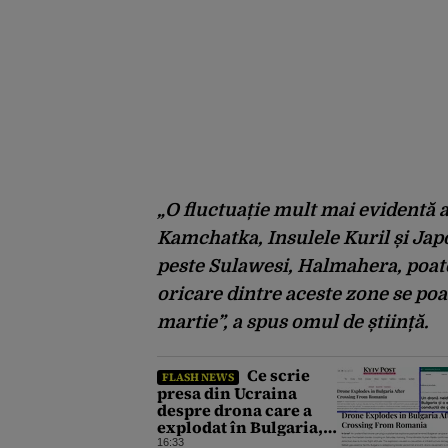
„O fluctuație mult mai evidentă a
Kamchatka, Insulele Kuril și Japo
peste Sulawesi, Halmahera, poat
oricare dintre aceste zone se poa
martie”, a spus omul de știință.
Ce scrie
FLASH NEWS
presa din Ucraina
despre drona care a
explodat în Bulgaria,
lângă granița cu
16:33