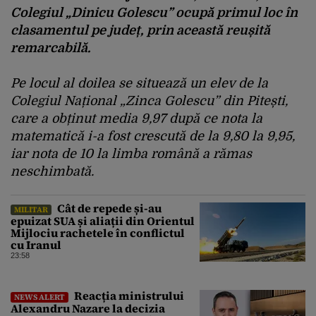
Colegiul „Dinicu Golescu” ocupă primul loc în
clasamentul pe județ, prin această reușită
remarcabilă.
Pe locul al doilea se situează un elev de la
Colegiul Național „Zinca Golescu” din Pitești,
care a obținut media 9,97 după ce nota la
matematică i-a fost crescută de la 9,80 la 9,95,
iar nota de 10 la limba română a rămas
neschimbată.
Cât de repede și-au
MILITAR
epuizat SUA și aliații din Orientul
Mijlociu rachetele în conflictul
cu Iranul
23:58
Reacția ministrului
NEWS ALERT
Alexandru Nazare la decizia