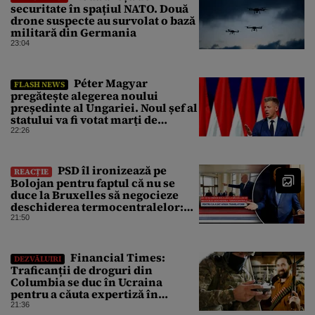
securitate în spațiul NATO. Două
drone suspecte au survolat o bază
militară din Germania
23:04
Péter Magyar
FLASH NEWS
pregătește alegerea noului
președinte al Ungariei. Noul șef al
statului va fi votat marți de
Parlament
22:26
PSD îl ironizează pe
REACȚIE
Bolojan pentru faptul că nu se
duce la Bruxelles să negocieze
deschiderea termocentralelor:
„Pentru că a dat afară
21:50
translatorii”
Financial Times:
DEZVĂLUIRI
Traficanții de droguri din
Columbia se duc în Ucraina
pentru a căuta expertiză în
domeniul dronelor
21:36