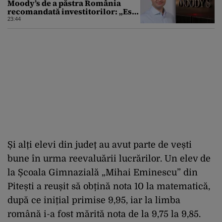
Moody’s de a păstra România
recomandată investitorilor: „Este
un răgaz, dar în niciun caz un
23:44
motiv de relaxare”
Și alți elevi din județ au avut parte de vești
bune în urma reevaluării lucrărilor. Un elev de
la Școala Gimnazială „Mihai Eminescu” din
Pitești a reușit să obțină nota 10 la matematică,
după ce inițial primise 9,95, iar la limba
română i-a fost mărită nota de la 9,75 la 9,85.