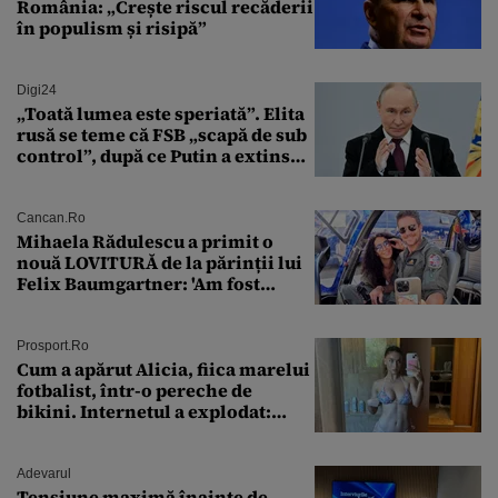
România: „Crește riscul recăderii
în populism și risipă”
Digi24
„Toată lumea este speriată”. Elita
rusă se teme că FSB „scapă de sub
control”, după ce Putin a extins
puterea serviciului
Cancan.ro
Mihaela Rădulescu a primit o
nouă LOVITURĂ de la părinții lui
Felix Baumgartner: 'Am fost
ȘTEARSĂ complet din
Prosport.ro
Cum a apărut Alicia, fiica marelui
fotbalist, într-o pereche de
bikini. Internetul a explodat:
„Zeiță superbă!”
Adevarul
Tensiune maximă înainte de