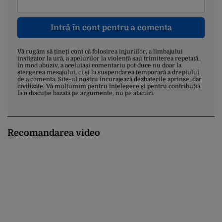
Intră în cont pentru a comenta
Vă rugăm să țineți cont că folosirea injuriilor, a limbajului
instigator la ură, a apelurilor la violență sau trimiterea repetată,
în mod abuziv, a aceluiași comentariu pot duce nu doar la
ștergerea mesajului, ci și la suspendarea temporară a dreptului
de a comenta. Site-ul nostru încurajează dezbaterile aprinse, dar
civilizate. Vă mulțumim pentru înțelegere și pentru contribuția
la o discuție bazată pe argumente, nu pe atacuri.
Recomandarea video