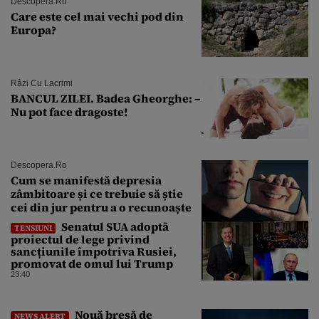
Descopera.ro
Care este cel mai vechi pod din
Europa?
Râzi Cu Lacrimi
BANCUL ZILEI. Badea Gheorghe: –
Nu pot face dragoste!
Descopera.ro
Cum se manifestă depresia
zâmbitoare și ce trebuie să știe
cei din jur pentru a o recunoaște
Senatul SUA adoptă
TENSIUNI
proiectul de lege privind
sancțiunile împotriva Rusiei,
promovat de omul lui Trump
23:40
Nouă breșă de
NEWS ALERT