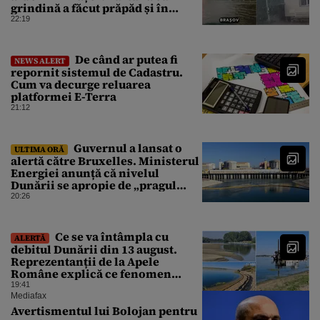
grindină a făcut prăpăd și în
Bihor
22:19
De când ar putea fi
NEWS ALERT
repornit sistemul de Cadastru.
Cum va decurge reluarea
platformei E-Terra
21:12
Guvernul a lansat o
ULTIMA ORĂ
alertă către Bruxelles. Ministerul
Energiei anunță că nivelul
Dunării se apropie de „pragul
critic”, iar centrala de la
20:26
Cernavodă s-ar putea opri
Ce se va întâmpla cu
ALERTĂ
debitul Dunării din 13 august.
Reprezentanții de la Apele
Române explică ce fenomen
urmează
19:41
Mediafax
Avertismentul lui Bolojan pentru