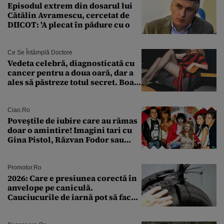
Episodul extrem din dosarul lui
Cătălin Avramescu, cercetat de
DIICOT: 'A plecat în pădure cu o
Ce Se Întâmplă Doctore
Vedeta celebră, diagnosticată cu
cancer pentru a doua oară, dar a
ales să păstreze totul secret. Boala
a fost descoperită la un control de
rutină
Ciao.ro
Poveştile de iubire care au rămas
doar o amintire! Imagini tari cu
Gina Pistol, Răzvan Fodor sau
Andra Măruţă şi foştii parteneri
Promotor.ro
2026: Care e presiunea corectă în
anvelope pe caniculă.
Cauciucurile de iarnă pot să facă
explozie la peste 40°C?