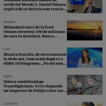
verdictul Moody’s. Daniel Dăianu
explică de ce decizia este crucială
pentru economia României
Mediafax
Miliardarii turci de la Ford
Otosan investesc 100 de milioane
de euro în România. Banca
Transilvania le acordă o
finanțare uriașă
Click
Monica Dascălu, de nerecunoscut
la 48 de ani. Cum arată după ce a
slăbit 10 kilograme. „Nu mă simt
bine în această perioadă”
Digi24
Stânca vandalizată pe
Transfăgărășan. Ce le răspunde
un inspector de Poliție celor care
întreabă: „Dar ce a făcut?”
Cancan.ro