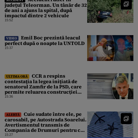
județul Teleorman. Un tânăr de 32
de ani a ajuns la spital, după
impactul dintre 2 vehicule
15:52
Emil Boc prezintă leacul
VIDEO
perfect după o noapte la UNTOLD
15:37
CCR a respins
ULTIMA ORĂ
contestaţia la legea iniţiată de
senatorul Zamfir de la PSD, care
permite reluarea construcţiei
hidrocentralelor din zonele
15:36
protejate
Cuie sudate între ele, pe
ALERTĂ
carosabil, pe Autostrada Soarelui.
Avertismentul transmis de
Compania de Drumuri pentru cei
care tranzitează A2
15:27