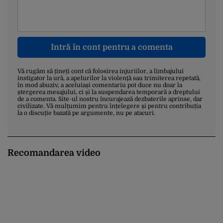
Intră în cont pentru a comenta
Vă rugăm să țineți cont că folosirea injuriilor, a limbajului
instigator la ură, a apelurilor la violență sau trimiterea repetată,
în mod abuziv, a aceluiași comentariu pot duce nu doar la
ștergerea mesajului, ci și la suspendarea temporară a dreptului
de a comenta. Site-ul nostru încurajează dezbaterile aprinse, dar
civilizate. Vă mulțumim pentru înțelegere și pentru contribuția
la o discuție bazată pe argumente, nu pe atacuri.
Recomandarea video