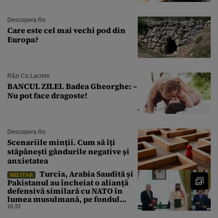
explozie la peste 40°C?
Descopera.ro
Care este cel mai vechi pod din
Europa?
Râzi Cu Lacrimi
BANCUL ZILEI. Badea Gheorghe: –
Nu pot face dragoste!
Descopera.ro
Scenariile minții. Cum să îți
stăpânești gândurile negative și
anxietatea
Turcia, Arabia Saudită și
MILITAR
Pakistanul au încheiat o alianță
defensivă similară cu NATO în
lumea musulmană, pe fondul
conflictelor din Orientul Mijlociu
16:33