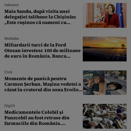
Adevarul
Maia Sandu, după vizita unei
delegației talibane la Chișinău:
„Este rușinos că oameni cu
funcții înalte nu se
documentează”
Mediafax
Miliardarii turci de la Ford
Otosan investesc 100 de milioane
de euro în România. Banca
Transilvania le acordă o
finanțare uriașă
Click
Momente de panică pentru
Carmen Șerban. Mașina vedetei a
căzut în craterul din zona Eroilor:
„M-am speriat foarte tare”
Digi24
Medicamentele Colebil și
Panzcebil au fost retrase din
farmaciile din România.
Explicația dată de Agenția