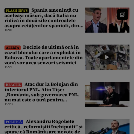
Spania amenință cu
FLASH NEWS
aceleași măsuri, dacă Italia nu
ridică în două zile controalele
asupra cetățenilor spanioli, din
cauza crizei migrației
16:01
Decizie de ultimă oră în
ALERTĂ
cazul blocului care a explodat în
Rahova. Toate apartamentele din
zonă vor avea senzori seismici
15:21
Atac dur la Bolojan din
REACȚIE
interiorul PNL. Alin Tișe:
„România, sub guvernarea PNL,
nu mai este o țară pentru
investitori”
15:20
Alexandru Rogobete
POLITICĂ
critică „reformiștii închipuiți” și
spune că România are nevoie de