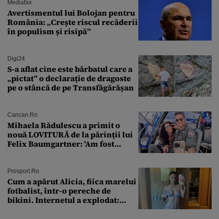
Mediafax
Avertismentul lui Bolojan pentru
România: „Crește riscul recăderii
în populism și risipă”
Digi24
S-a aflat cine este bărbatul care a
„pictat” o declarație de dragoste
pe o stâncă de pe Transfăgărășan
Cancan.ro
Mihaela Rădulescu a primit o
nouă LOVITURĂ de la părinții lui
Felix Baumgartner: 'Am fost
ȘTEARSĂ complet din
Prosport.ro
Cum a apărut Alicia, fiica marelui
fotbalist, într-o pereche de
bikini. Internetul a explodat:
„Zeiță superbă!”