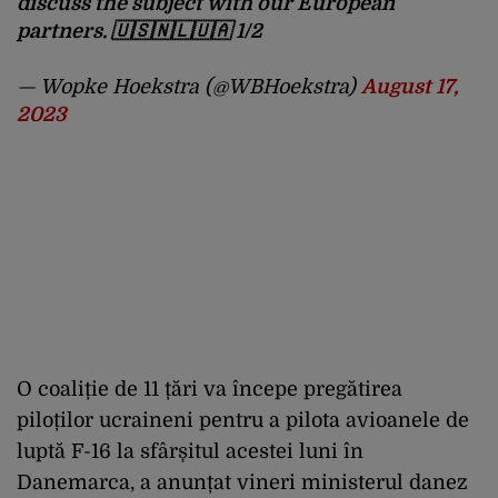
discuss the subject with our European
partners. 🇺🇸🇳🇱🇺🇦 1/2
— Wopke Hoekstra (@WBHoekstra)
August 17,
2023
O coaliție de 11 țări va începe pregătirea
piloților ucraineni pentru a pilota avioanele de
luptă F-16 la sfârșitul acestei luni în
Danemarca, a anunțat vineri ministerul danez