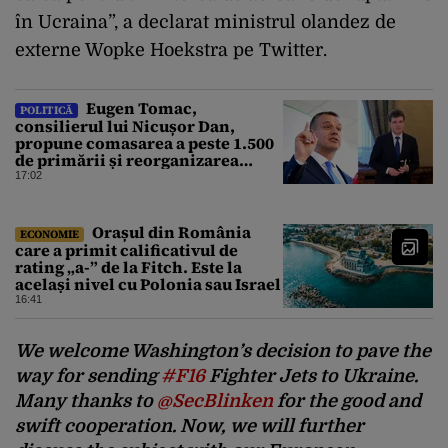
în Ucraina”, a declarat ministrul olandez de
externe Wopke Hoekstra pe Twitter.
Eugen Tomac,
POLITICĂ
consilierul lui Nicușor Dan,
propune comasarea a peste 1.500
de primării și reorganizarea
administrativă a județelor
17:02
Orașul din România
ECONOMIE
care a primit calificativul de
rating „a-” de la Fitch. Este la
același nivel cu Polonia sau Israel
16:41
We welcome Washington’s decision to pave the
way for sending
#F16
Fighter Jets to Ukraine.
Many thanks to
@SecBlinken
for the good and
swift cooperation. Now, we will further