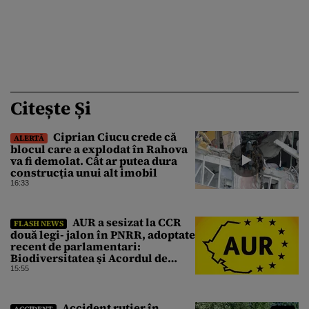
Citește Și
Ciprian Ciucu crede că
ALERTĂ
blocul care a explodat în Rahova
va fi demolat. Cât ar putea dura
construcția unui alt imobil
16:33
AUR a sesizat la CCR
FLASH NEWS
două legi- jalon în PNRR, adoptate
recent de parlamentari:
Biodiversitatea şi Acordul de
împrumut cu BIRD
15:55
Accident rutier în
ACCIDENT