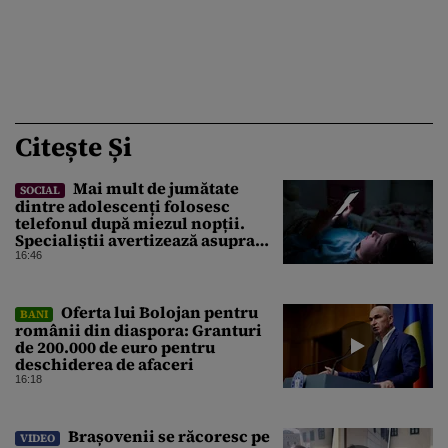
Citește Și
Mai mult de jumătate
SOCIAL
dintre adolescenți folosesc
telefonul după miezul nopții.
Specialiștii avertizează asupra
efectelor
16:46
Oferta lui Bolojan pentru
BANI
românii din diaspora: Granturi
de 200.000 de euro pentru
deschiderea de afaceri
16:18
Brașovenii se răcoresc pe
VIDEO