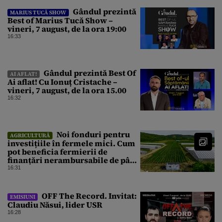
Gândul prezintă
MARIUS TUCĂ SHOW
Best of Marius Tucă Show –
vineri, 7 august, de la ora 19:00
16:33
Gândul prezintă Best Of
AI AFLAT!
Ai aflat! Cu Ionuț Cristache –
vineri, 7 august, de la ora 15.00
16:32
Noi fonduri pentru
AGRICULTURĂ
investițiile în fermele mici. Cum
pot beneficia fermierii de
finanțări nerambursabile de până
la 50.000 de euro
16:31
OFF The Record. Invitat:
EMISIUNI
Claudiu Năsui, lider USR
16:28