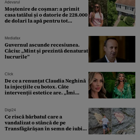
Adevarul
Moștenire de coșmar: a primit
casa tatălui și o datorie de 228.000
de dolari la apă pentru tot
cartierul
Mediafax
Guvernul ascunde recesiunea.
Câciu: „Mint și prezintă denaturat
lucrurile”
Click
De ce a renunțat Claudia Neghină
la injecțiile cu botox. Câte
intervenții estetice are. „Îmi
îngheață fața”
Digi24
Ce riscă bărbatul care a
vandalizat o stâncă de pe
Transfăgărășan în semn de iubire
față de „Anna”