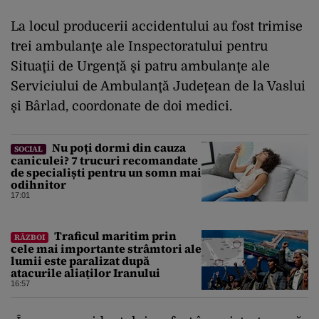
La locul producerii accidentului au fost trimise
trei ambulanţe ale Inspectoratului pentru
Situaţii de Urgenţă şi patru ambulanţe ale
Serviciului de Ambulanţă Judeţean de la Vaslui
şi Bârlad, coordonate de doi medici.
Nu poți dormi din cauza
SOCIAL
caniculei? 7 trucuri recomandate
de specialiști pentru un somn mai
odihnitor
17:01
Traficul maritim prin
RĂZBOI
cele mai importante strâmtori ale
lumii este paralizat după
atacurile aliaților Iranului
16:57