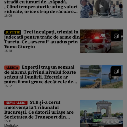
stradă cu tunuri de…zăpadă.
„Când temperaturile ating valori
ridicate, orice strop de răcoare
contează!”
16:09
Trei inculpați, trimiși în
JUSTIȚIE
judecată pentru trafic de arme din
Turcia. Ce „arsenal” au adus prin
Vama Giurgiu
15:48
Experții trag un semnal
ALERTĂ
de alarmă privind nivelul foarte
scăzut al Dunării. Efectele ar
putea fi mai grave decât cele de
până acum
15:22
STB și-a cerut
NEWS ALERT
insolvența la Tribunalul
București. Ce datorii uriașe are
Societatea de Transport din
București
15:11
Mediafax