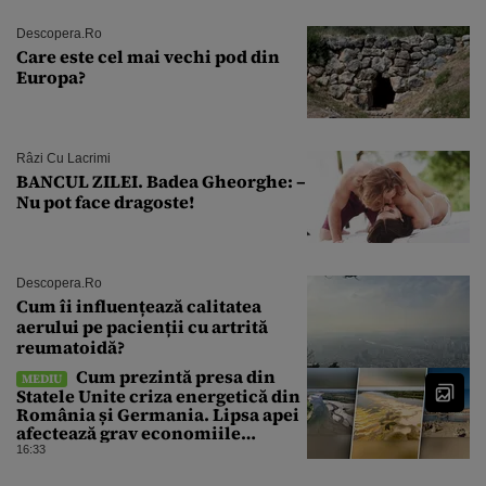
Descopera.ro
Care este cel mai vechi pod din
Europa?
Râzi Cu Lacrimi
BANCUL ZILEI. Badea Gheorghe: –
Nu pot face dragoste!
Descopera.ro
Cum îi influențează calitatea
aerului pe pacienții cu artrită
reumatoidă?
Cum prezintă presa din
MEDIU
Statele Unite criza energetică din
România și Germania. Lipsa apei
afectează grav economiile
Europei
16:33