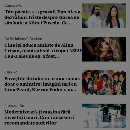
Cancan.ro
'Din păcate, s-a gravat'. Dan Alexa,
dezvăluiri triste despre starea de
sănătate a Alinei Pușcău. Ce
discuție au avut cu două zile în
urmă
Ce Se Întâmplă Doctore
Cine își aduce aminte de Alina
Crișan, fostă solistă a trupei ASIA?
Ce s-a ales de ea: a fost
condamnată la închisoare cu
suspendare. Ce acuzații i se aduc
Ciao.ro
Poveştile de iubire care au rămas
doar o amintire! Imagini tari cu
Gina Pistol, Răzvan Fodor sau
Andra Măruţă şi foştii parteneri
Promotor.ro
Modernizează-ți mașina fără
investiții mari. Cinci accesorii
recomandate șoferilor