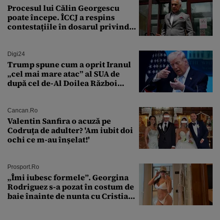
Procesul lui Călin Georgescu
poate începe. ÎCCJ a respins
contestațiile în dosarul privind
lovitura de stat
Digi24
Trump spune cum a oprit Iranul
„cel mai mare atac” al SUA de
după cel de-Al Doilea Război
Mondial
Cancan.ro
Valentin Sanfira o acuză pe
Codruța de adulter? 'Am iubit doi
ochi ce m-au înșelat!'
Prosport.ro
„Îmi iubesc formele”. Georgina
Rodriguez s-a pozat în costum de
baie înainte de nunta cu Cristiano
Ronaldo