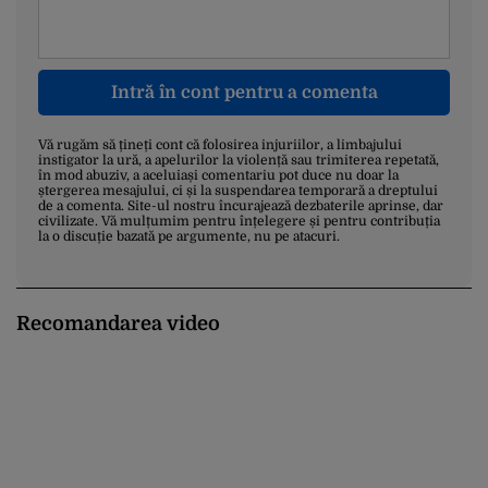
Intră în cont pentru a comenta
Vă rugăm să țineți cont că folosirea injuriilor, a limbajului
instigator la ură, a apelurilor la violență sau trimiterea repetată,
în mod abuziv, a aceluiași comentariu pot duce nu doar la
ștergerea mesajului, ci și la suspendarea temporară a dreptului
de a comenta. Site-ul nostru încurajează dezbaterile aprinse, dar
civilizate. Vă mulțumim pentru înțelegere și pentru contribuția
la o discuție bazată pe argumente, nu pe atacuri.
Recomandarea video