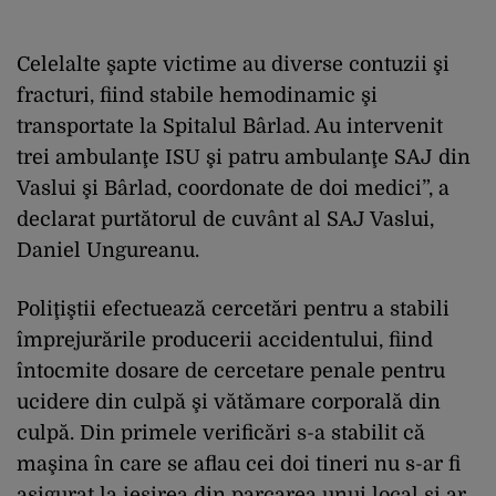
Celelalte şapte victime au diverse contuzii şi
fracturi, fiind stabile hemodinamic şi
transportate la Spitalul Bârlad. Au intervenit
trei ambulanţe ISU şi patru ambulanţe SAJ din
Vaslui şi Bârlad, coordonate de doi medici”, a
declarat purtătorul de cuvânt al SAJ Vaslui,
Daniel Ungureanu.
Poliţiştii efectuează cercetări pentru a stabili
împrejurările producerii accidentului, fiind
întocmite dosare de cercetare penale pentru
ucidere din culpă şi vătămare corporală din
culpă. Din primele verificări s-a stabilit că
maşina în care se aflau cei doi tineri nu s-ar fi
asigurat la ieşirea din parcarea unui local şi ar