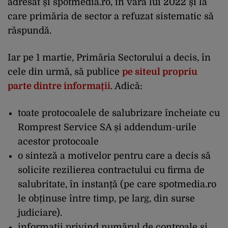
adresat și spotmedia.ro, în vara lui 2022 și la
care primăria de sector a refuzat sistematic să
răspundă.
Iar pe 1 martie, Primăria Sectorului a decis, în
cele din urmă, să publice
pe siteul propriu
parte dintre informații
. Adică:
toate protocoalele de salubrizare încheiate cu
Romprest Service SA și addendum-urile
acestor protocoale
o sinteză a motivelor pentru care a decis să
solicite rezilierea contractului cu firma de
salubritate, în instanță (pe care spotmedia.ro
le obținuse între timp, pe larg, din surse
judiciare).
informații privind numărul de controale și