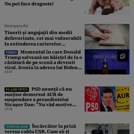
Nu pot face dragoste!
Descopera.ro
Tinerii și angajații din medii
defavorizate, cei mai vulnerabili
la extinderea carierelor
profesionale
Momentul în care Donald
VIDEO
Trump salvează un băiețel de la o
căzătură de pe scenă a devenit
viral. Ironia la adresa lui Biden
care a stârnit râsete
13:47
PSD anunță că nu
FLASH NEWS
susține demersul AUR de
suspendare a președintelui
Nicușor Dan: ”Nu văd motive
pentru care președintele ar trebui
13:32
suspendat”
Încărcător la priză
TEHNOLOGIE
versus cablu USB. Cum să-ți