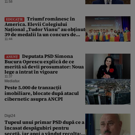
în caz de pandemie, cutremur sau
11:58
conflict armat
Triumf românesc în
EDUCAȚIE
America. Elevii Colegiului
Național „Tudor Vianu” au obținut
39 de medalii la un concurs de
științe
11:44
Deputata PSD Simona
ANUNȚ
Bucura Oprescu explică de ce
merită să devii prosumator: Noua
lege a intrat în vigoare
11:37
Mediafax
Peste 5.000 de tranzacții
imobiliare, blocate după atacul
cibernetic asupra ANCPI
Digi24
Tupeul unui primar PSD după ce a
încasat despăgubiri pentru
secetă, iar apoi a vândut recolta: