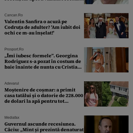
„Dar am plătit impozit pentru
banii ăia”
Cancan.ro
Valentin Sanfira o acuză pe
Codruța de adulter? 'Am iubit doi
ochi ce m-au înșelat!'
Prosport.ro
„Îmi iubesc formele”. Georgina
Rodriguez s-a pozat în costum de
baie înainte de nunta cu Cristiano
Ronaldo
Adevarul
Moștenire de coșmar: a primit
casa tatălui și o datorie de 228.000
de dolari la apă pentru tot
cartierul
Mediafax
Guvernul ascunde recesiunea.
Câciu: „Mint și prezintă denaturat