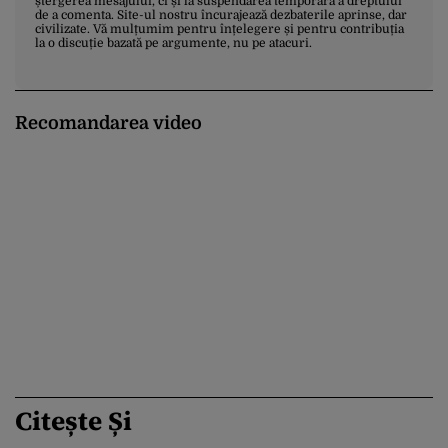
ștergerea mesajului, ci și la suspendarea temporară a dreptului
de a comenta. Site-ul nostru încurajează dezbaterile aprinse, dar
civilizate. Vă mulțumim pentru înțelegere și pentru contribuția
la o discuție bazată pe argumente, nu pe atacuri.
Recomandarea video
Citește Și