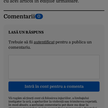
cu acel articol în edițiile următoare.
Comentarii
0
LASĂ UN RĂSPUNS
Trebuie să fii
autentificat
pentru a publica un
comentariu.
Intră în cont pentru a comenta
Vă rugăm să țineți cont că folosirea injuriilor, a limbajului
instigator la ură, a apelurilor la violență sau trimiterea repetată,
în mod abuziv, a aceluiași comentariu pot duce nu doar la