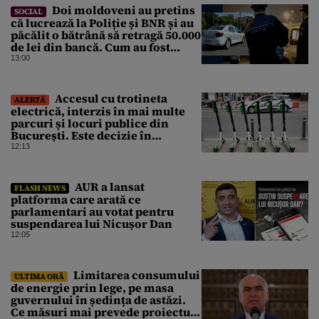
Doi moldoveni au pretins
SOCIAL
că lucrează la Poliție și BNR și au
păcălit o bătrână să retragă 50.000
de lei din bancă. Cum au fost
prinși
13:00
Accesul cu trotineta
ALERTĂ
electrică, interzis în mai multe
parcuri și locuri publice din
București. Este decizie în
premieră, iar amenzile sunt
12:13
usturătoare
AUR a lansat
FLASH NEWS
platforma care arată ce
parlamentari au votat pentru
suspendarea lui Nicușor Dan
12:05
Limitarea consumului
ULTIMA ORĂ
de energie prin lege, pe masa
guvernului în ședința de astăzi.
Ce măsuri mai prevede proiectul