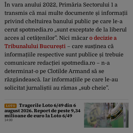
În vara anului 2022, Primăria Sectorului 1 a
transmis că mai multe documente și informații
privind cheltuirea banului public pe care le-a
cerut spotmedia.ro „sunt exceptate de la liberul
acces al cetățenilor”. Nici măcar
o decizie a
Tribunalului București
– care susținea că
informațiile respective sunt publice și trebuie
comunicare redacției spotmedia.ro – n-a
determinat-o pe Clotilde Armand să se
răzgândească. Iar informațiile pe care le-au
solicitat jurnaliștii au rămas „sub cheie”.
Tragerile Loto 6/49 din 6
LOTO
august 2026. Report de peste 9,34
milioane de euro la Loto 6/49
14:00