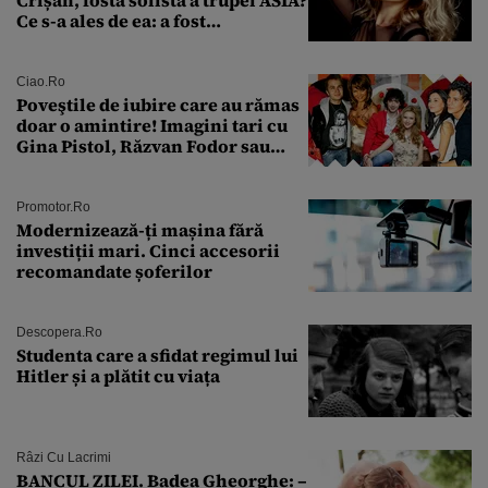
Ce s-a ales de ea: a fost
condamnată la închisoare cu
suspendare. Ce acuzații i se aduc
Ciao.ro
Poveştile de iubire care au rămas
doar o amintire! Imagini tari cu
Gina Pistol, Răzvan Fodor sau
Andra Măruţă şi foştii parteneri
Promotor.ro
Modernizează-ți mașina fără
investiții mari. Cinci accesorii
recomandate șoferilor
Descopera.ro
Studenta care a sfidat regimul lui
Hitler și a plătit cu viața
Râzi Cu Lacrimi
BANCUL ZILEI. Badea Gheorghe: –