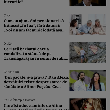
lucrurile”
Click
Cum au ajuns doi pensionari să
trăiască „în lux”, fără datorii:
„Noi nu am făcut niciodată așa
ceva”
Digi24
Ce riscă bărbatul care a
vandalizat o stâncă de pe
Transfăgărășan în semn de iubire
față de „Anna”
Cancan.ro
'Din păcate, s-a gravat'. Dan Alexa,
dezvăluiri triste despre starea de
sănătate a Alinei Pușcău. Ce
discuție au avut cu două zile în
urmă
Ce Se Întâmplă Doctore
Cine își aduce aminte de Alina
Crișan, fostă solistă a trupei ASIA?