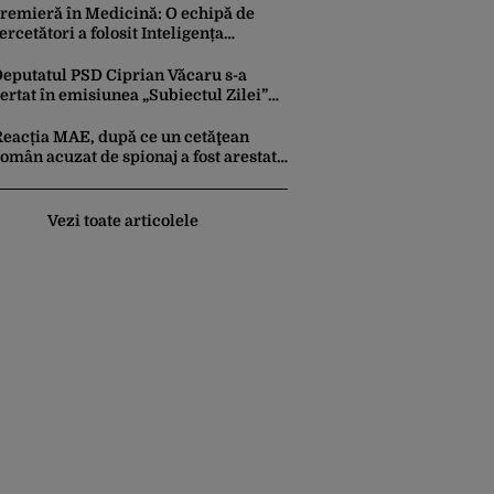
evoie de rachete”
remieră în Medicină: O echipă de
ercetători a folosit Inteligența
rtificială pentru a crea primele
irusuri sintetice la tratarea de E.coli
eputatul PSD Ciprian Văcaru s-a
ertat în emisiunea „Subiectul Zilei”
u deputatul USR Cezar Drăgoescu,
eficitul fiind motivul scandalului
Reacția MAE, după ce un cetăţean
omân acuzat de spionaj a fost arestat
în Germania. Complotase cu un
ucrainean ca să asasineze un
producător de drone
Vezi toate articolele