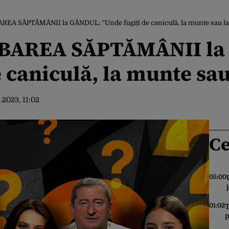
REA SĂPTĂMÂNII la GÂNDUL: ”Unde fugiți de caniculă, la munte sau l
EBAREA SĂPTĂMÂNII la
e caniculă, la munte sa
.2023, 11:02
Ce
05:00
01:02
T
p
t