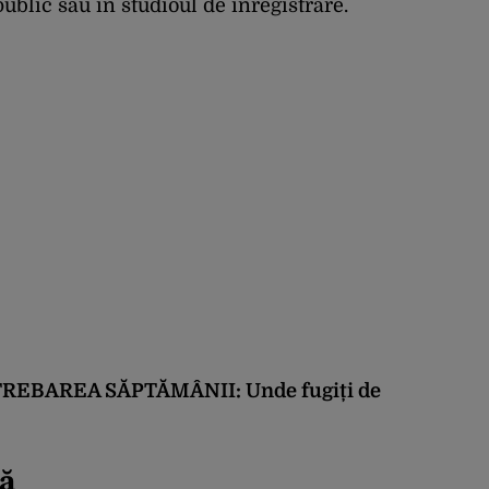
public sau în studioul de înregistrare.
 ÎNTREBAREA SĂPTĂMÂNII: Unde fugiți de
ță