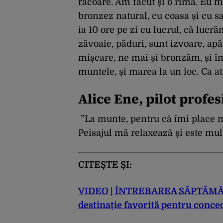
răcoare. Am făcut și o rimă. Eu m
bronzez natural, cu coasa și cu sa
ia 10 ore pe zi cu lucrul, că lucră
zăvoaie, păduri, sunt izvoare, apă
mișcare, ne mai și bronzăm, și îm
muntele, și marea la un loc. Ca ata
Alice Ene, pilot profes
”L
a
munte, p
entru
că
îmi
place
P
eisajul
mă
relaxează
și
este
mul
CITEȘTE ȘI:
VIDEO | ÎNTREBAREA SĂPTĂMÂNII
destinație favorită pentru conce