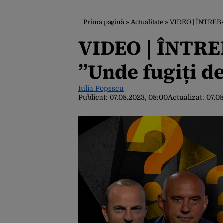
Prima pagină
»
Actualitate
»
VIDEO | ÎNTREBA
VIDEO | ÎNTR
”Unde fugiți d
Iulia Popescu
Publicat:
07.08.2023, 08:00
Actualizat:
07.08