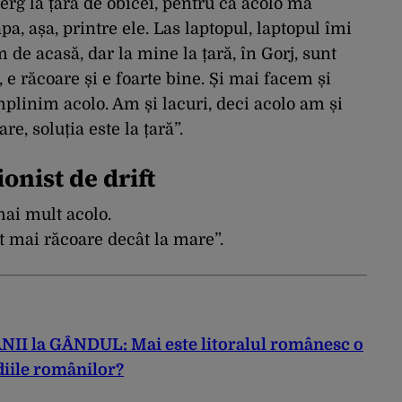
erg la țară de obicei, pentru că acolo mă
pa, așa, printre ele. Las laptopul, laptopul îmi
m de acasă, dar la mine la țară, în Gorj, sunt
, e răcoare și e foarte bine. Și mai facem și
plinim acolo. Am și lacuri, deci acolo am și
re, soluția este la țară”.
ionist de drift
mai
mult
acolo.
t
mai
răcoare
decât
la
mare”.
 la GÂNDUL: Mai este litoralul românesc o
diile românilor?