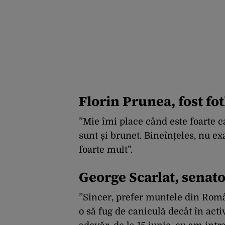
Florin Prunea, fost fot
”Mie îmi place când este foarte cal
sunt și brunet. Bineînțeles, nu e
foarte mult”.
George Scarlat, senat
”Sincer, prefer muntele din Româ
o să fug de caniculă decât în acti