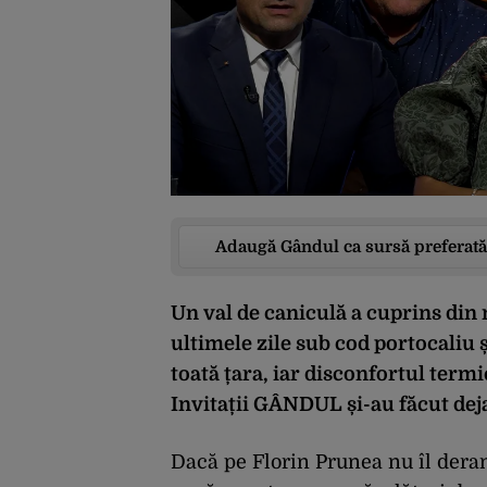
Adaugă Gândul ca sursă preferată
Un val de caniculă a cuprins din
ultimele zile sub cod portocaliu ș
toată țara, iar disconfortul term
Invitații
GÂNDUL
și-au făcut dej
Dacă pe Florin Prunea nu îl der