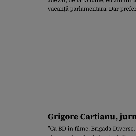
adevăr, de la 15 iunie, eu am intr
vacanță parlamentară. Dar prefer R
Grigore Cartianu, jurn
”Ca BD în filme, Brigada Diverse