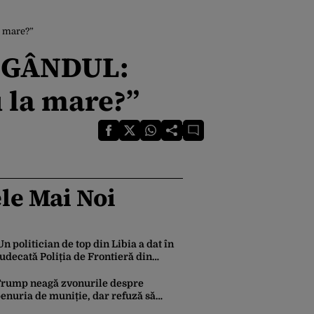
a mare?”
 GÂNDUL:
u la mare?”
le Mai Noi
Un politician de top din Libia a dat în
judecată Poliția de Frontieră din
România după ce SRI l-a declarat,
oficial, terorist ISIS
rump neagă zvonurile despre
enuria de muniție, dar refuză să
rimită rachete Ucrainei: „Avem și noi