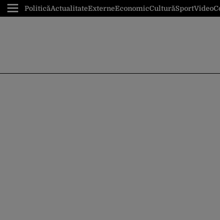
Politică
Actualitate
Externe
Economic
Cultură
Sport
Video
C