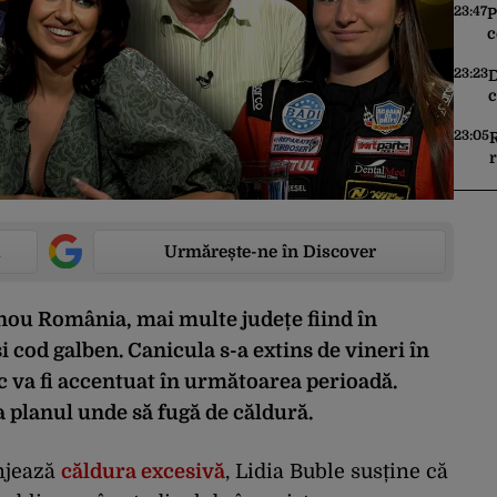
n
23:47
P
c
A
v
23:23
D
c
c
d
23:05
r
Urmărește-ne în Discover
 nou România, mai multe județe fiind în
i cod galben. Canicula s-a extins de vineri în
ic va fi accentuat în următoarea perioadă.
a planul unde să fugă de căldură.
anjează
căldura excesivă
, Lidia Buble susține că