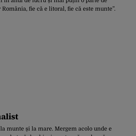
at în anul de lucru și mai puțin o parte de
omânia, fie că e litoral, fie că este munte”.
alist
, la munte și la mare. Mergem acolo unde e