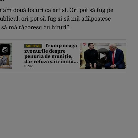
 am două locuri ca artist. Ori pot să fug pe
blicul, ori pot să fug și să mă adăpostesc
 să mă răcoresc cu hituri”.
Trump neagă
MILITAR
zvonurile despre
penuria de muniție,
dar refuză să trimită
rachete Ucrainei:
01:02
„Avem și noi nevoie de
rachete”