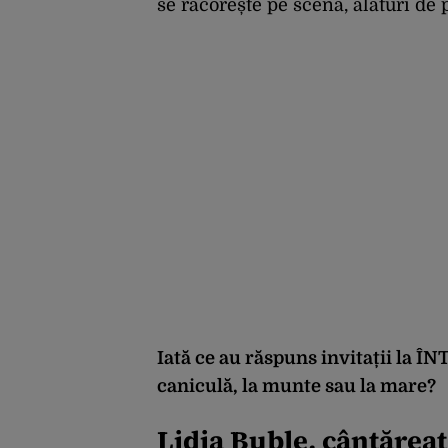
se răcorește pe scenă, alături de 
Iată ce au răspuns invitații la
caniculă, la munte sau la mare?
Lidia Buble, cântărea