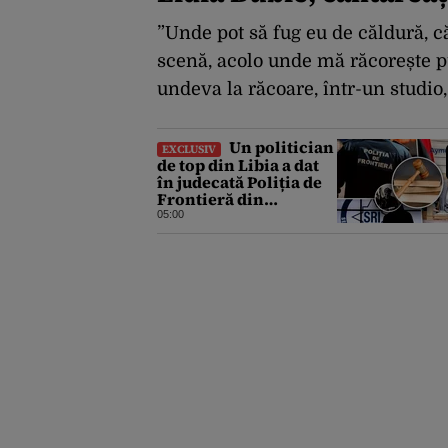
”Unde pot să fug eu de căldură, că
scenă, acolo unde mă răcorește pu
undeva la răcoare, într-un studio,
Un politician
EXCLUSIV
de top din Libia a dat
în judecată Poliția de
Frontieră din
România după ce SRI
05:00
l-a declarat, oficial,
terorist ISIS