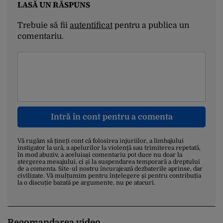
LASĂ UN RĂSPUNS
Trebuie să fii
autentificat
pentru a publica un
comentariu.
Intră în cont pentru a comenta
Vă rugăm să țineți cont că folosirea injuriilor, a limbajului
instigator la ură, a apelurilor la violență sau trimiterea repetată,
în mod abuziv, a aceluiași comentariu pot duce nu doar la
ștergerea mesajului, ci și la suspendarea temporară a dreptului
de a comenta. Site-ul nostru încurajează dezbaterile aprinse, dar
civilizate. Vă mulțumim pentru înțelegere și pentru contribuția
la o discuție bazată pe argumente, nu pe atacuri.
Recomandarea video