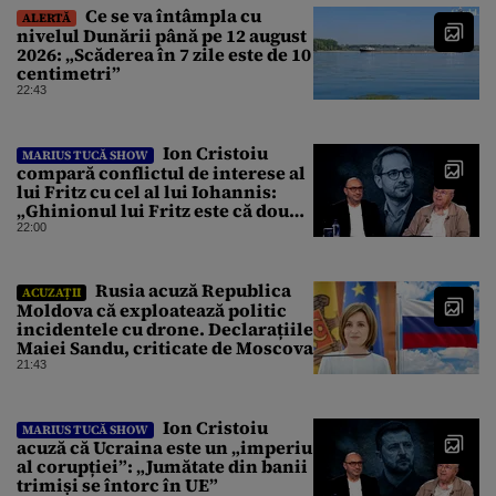
Ce se va întâmpla cu
ALERTĂ
nivelul Dunării până pe 12 august
2026: „Scăderea în 7 zile este de 10
centimetri”
22:43
Ion Cristoiu
MARIUS TUCĂ SHOW
compară conflictul de interese al
lui Fritz cu cel al lui Iohannis:
„Ghinionul lui Fritz este că două
instanțe l-au declarat
22:00
incompatibil”
Rusia acuză Republica
ACUZAȚII
Moldova că exploatează politic
incidentele cu drone. Declarațiile
Maiei Sandu, criticate de Moscova
21:43
Ion Cristoiu
MARIUS TUCĂ SHOW
acuză că Ucraina este un „imperiu
al corupției”: „Jumătate din banii
trimiși se întorc în UE”