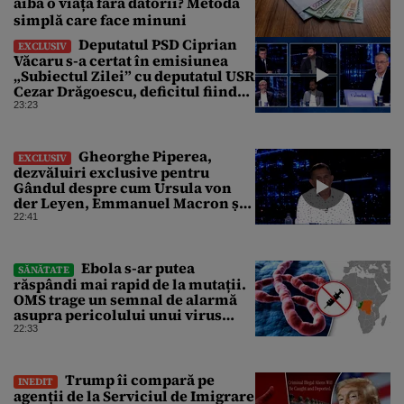
aibă o viață fără datorii? Metoda
simplă care face minuni
Deputatul PSD Ciprian
EXCLUSIV
Văcaru s-a certat în emisiunea
„Subiectul Zilei” cu deputatul USR
Cezar Drăgoescu, deficitul fiind
motivul scandalului
23:23
Gheorghe Piperea,
EXCLUSIV
dezvăluiri exclusive pentru
Gândul despre cum Ursula von
der Leyen, Emmanuel Macron și
Zelenski plănuiesc pe Signal să îl
22:41
pună „la respect” pe Trump
Ebola s-ar putea
SĂNĂTATE
răspândi mai rapid de la mutații.
OMS trage un semnal de alarmă
asupra pericolului unui virus
pentru care nu există vaccin
22:33
Trump îi compară pe
INEDIT
agenții de la Serviciul de Imigrare