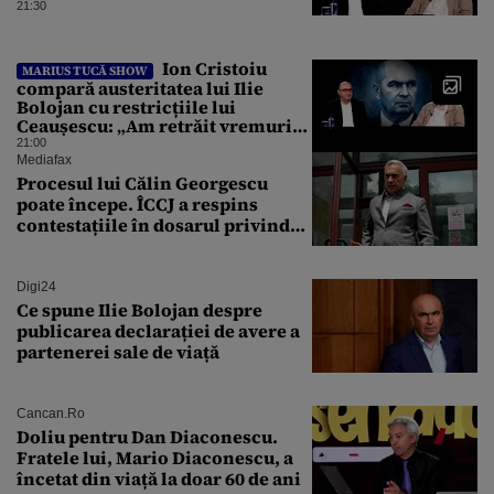
21:30
Ion Cristoiu
MARIUS TUCĂ SHOW
compară austeritatea lui Ilie
Bolojan cu restricțiile lui
Ceaușescu: „Am retrăit vremurile
tinereții”
21:00
Mediafax
Procesul lui Călin Georgescu
poate începe. ÎCCJ a respins
contestațiile în dosarul privind
lovitura de stat
Digi24
Ce spune Ilie Bolojan despre
publicarea declarației de avere a
partenerei sale de viață
Cancan.ro
Doliu pentru Dan Diaconescu.
Fratele lui, Mario Diaconescu, a
încetat din viață la doar 60 de ani