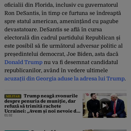
oficialii din Florida, inclusiv cu guvernatorul
Ron DeSantis, în timp ce furtuna se îndreaptă
spre statul american, amenințând cu pagube
devastatoare. DeSantis se află în cursa
electorală din cadrul partidului Republican și
este posibil să fie următorul adversar politic al
președintelui democrat, Joe Biden, asta dacă
Donald Trump
nu va fi desemnat candidatul
republicanilor, având în vedere ultimele
acuzații din Georgia aduse la adresa lui Trump
.
Trump neagă zvonurile
MILITAR
despre penuria de muniție, dar
refuză să trimită rachete
Ucrainei: „Avem și noi nevoie de
rachete”
01:02