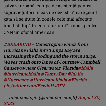
salvare urbană, echipe de asistență pentru
supraviețuitori în caz de dezastru” care „sunt
gata să se mute în zonele cele mai afectate
imediat după trecerea furtunii”, a spus pentru
CNN un oficial american.
#BREAKING
– Catastrophic winds from
Hurricane Idalia into Tampa Bay are
increasing the flooding and the storm surge.
Waves crash onto lanes of Courtney Campbell
Causeway near Clearwater, Florida
#idalia
#hurricaneidalia
#TampaBay
#Idalia
#Hurricane
#HurricaneIdalia
#Florida
…
pic.twitter.com/EczdoHx37N
— mishikasingh (@mishika_singh)
August 30,
2023