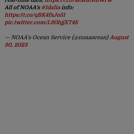
real-time data:
https://t.co/xeMuNhlWrw
All of NOAA’s
#Idalia
info:
https://t.co/qBK4fxJo51
pic.twitter.com/L90hjjXT4S
— NOAA’s Ocean Service (@noaaocean)
August
30, 2023