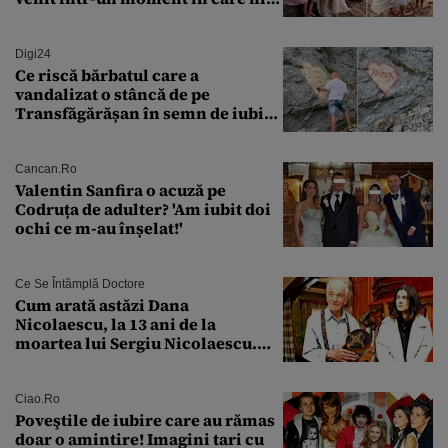
măcar nu mai discutam”
Digi24
Ce riscă bărbatul care a
vandalizat o stâncă de pe
Transfăgărășan în semn de iubire
față de „Anna”
Cancan.ro
Valentin Sanfira o acuză pe
Codruța de adulter? 'Am iubit doi
ochi ce m-au înșelat!'
Ce Se Întâmplă Doctore
Cum arată astăzi Dana
Nicolaescu, la 13 ani de la
moartea lui Sergiu Nicolaescu.
Transformarea care i-a surprins
pe toți
Ciao.ro
Poveştile de iubire care au rămas
doar o amintire! Imagini tari cu