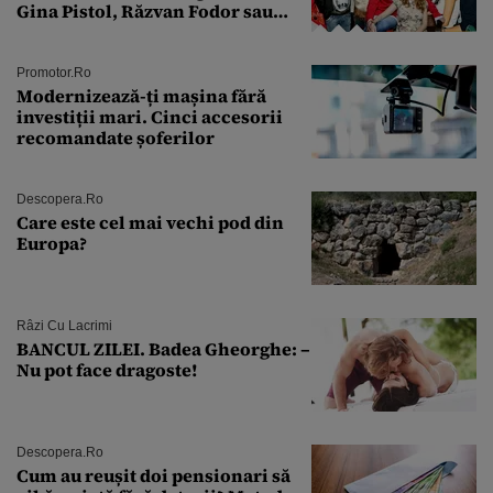
Gina Pistol, Răzvan Fodor sau
Andra Măruţă şi foştii parteneri
Promotor.ro
Modernizează-ți mașina fără
investiții mari. Cinci accesorii
recomandate șoferilor
Descopera.ro
Care este cel mai vechi pod din
Europa?
Râzi Cu Lacrimi
BANCUL ZILEI. Badea Gheorghe: –
Nu pot face dragoste!
Descopera.ro
Cum au reușit doi pensionari să