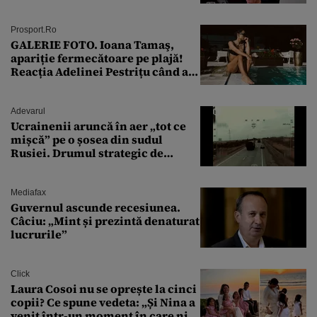
Prosport.ro
GALERIE FOTO. Ioana Tamaş,
apariție fermecătoare pe plajă!
Reacția Adelinei Pestrițu când a
văzut-o
Adevarul
Ucrainenii aruncă în aer „tot ce
mișcă” pe o șosea din sudul
Rusiei. Drumul strategic de
aprovizionare către Crimeea este
controlat complet
Mediafax
Guvernul ascunde recesiunea.
Câciu: „Mint și prezintă denaturat
lucrurile”
Click
Laura Cosoi nu se oprește la cinci
copii? Ce spune vedeta: „Și Nina a
venit într-un moment în care nici