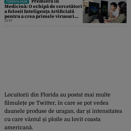
Premieră în
TEHNOLOGIE
Medicină: O echipă de cercetători
a folosit Inteligența Artificială
pentru a crea primele virusuri
sintetice la tratarea de E.coli
23:47
Locuitorii din Florida au postat mai multe
filmulețe pe Twitter, în care se pot vedea
daunele produse de uragan, dar și intensitatea
cu care vântul și ploile au lovit coasta
americană.