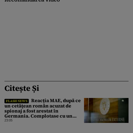
Citește Și
Reacția MAE, după ce
FLASH NEWS
un cetăţean român acuzat de
spionaj a fost arestat în
Germania. Complotase cu un
ucrainean ca să asasineze un
23:05
producător de drone