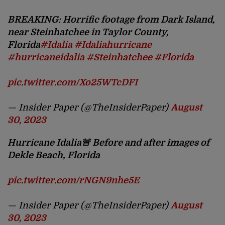
BREAKING: Horrific footage from Dark Island,
near Steinhatchee in Taylor County,
Florida
#Idalia
#Idaliahurricane
#hurricaneidalia
#Steinhatchee
#Florida
pic.twitter.com/Xo25WTcDFI
— Insider Paper (@TheInsiderPaper)
August
30, 2023
Hurricane Idalia🚨 Before and after images of
Dekle Beach, Florida
pic.twitter.com/rNGN9nhe5E
— Insider Paper (@TheInsiderPaper)
August
30, 2023