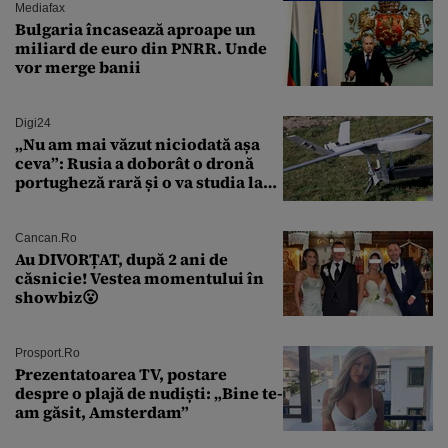
Mediafax
Bulgaria încasează aproape un
miliard de euro din PNRR. Unde
vor merge banii
Digi24
„Nu am mai văzut niciodată așa
ceva”: Rusia a doborât o dronă
portugheză rară și o va studia la
un institut de cercetare
Cancan.ro
Au DIVORȚAT, după 2 ani de
căsnicie! Vestea momentului în
showbiz😮
Prosport.ro
Prezentatoarea TV, postare
despre o plajă de nudiști: „Bine te-
am găsit, Amsterdam”