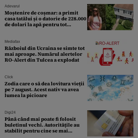
Adevarul
Moștenire de coșmar: a primit
casa tatălui și o datorie de 228.000
de dolari la apă pentru tot
cartierul
Mediafax
Războiul din Ucraina se simte tot
mai aproape. Numărul alertelor
RO-Alert din Tulcea a explodat
Click
Zodia care o să dea lovitura vieții
pe 7 august. Acest nativ va avea
lumea la picioare
Digi24
Până când mai poate fi folosit
buletinul vechi. Autoritățile au
stabilit pentru cine se mai
eliberează cartea de identitate