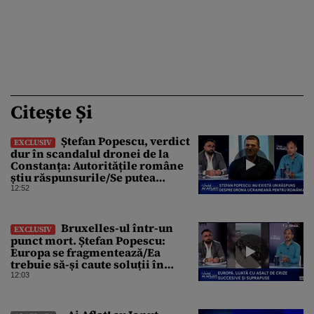
Citește Și
Ștefan Popescu, verdict
EXCLUSIV
dur în scandalul dronei de la
Constanța: Autoritățile române
știu răspunsurile/Se putea
protesta, dar probabil că nu s-a
12:52
dorit
Bruxelles-ul într-un
EXCLUSIV
punct mort. Ștefan Popescu:
Europa se fragmentează/Ea
trebuie să-și caute soluții în
interior, dar este incapabilă
12:03