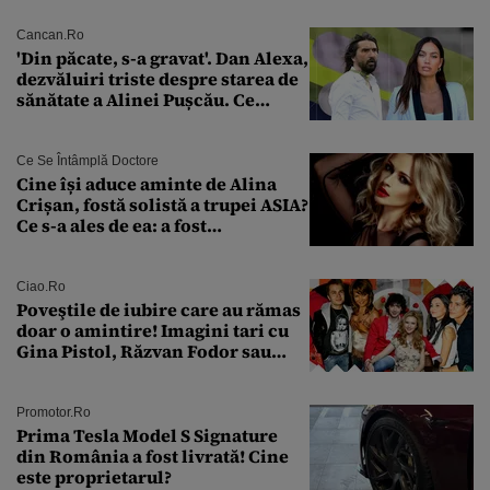
model 1997
Cancan.ro
'Din păcate, s-a gravat'. Dan Alexa,
dezvăluiri triste despre starea de
sănătate a Alinei Pușcău. Ce
discuție au avut cu două zile în
urmă
Ce Se Întâmplă Doctore
Cine își aduce aminte de Alina
Crișan, fostă solistă a trupei ASIA?
Ce s-a ales de ea: a fost
condamnată la închisoare cu
suspendare. Ce acuzații i se aduc
Ciao.ro
Poveştile de iubire care au rămas
doar o amintire! Imagini tari cu
Gina Pistol, Răzvan Fodor sau
Andra Măruţă şi foştii parteneri
Promotor.ro
Prima Tesla Model S Signature
din România a fost livrată! Cine
este proprietarul?