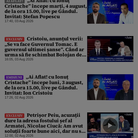
„Ai Aflat! cu Ionuț
AI AFLAT!
Cristache” începe marți, 4 august,
de la ora 15.00, live pe Gândul.
Invitat: Ștefan Popescu
17:40, 03 Aug 2026
Cristoiu, anunțul verii:
EXCLUSIV
„Se va face Guvernul Tomac. E
guvernul ultimei șanse”. Când ar
urma să fie schimbat Bolojan de
la Palatul Victoria
16:05, 03 Aug 2026
„Ai Aflat! cu Ionuț
EMISIUNI
Cristache” începe luni, 3 august,
de la ora 15.00, live pe Gândul.
Invitat: Ion Cristoiu
17:26, 02 Aug 2026
Petrișor Peiu, acuzații
EXCLUSIV
dure la adresa fostului șef al
Armatei, Nicolae Ciucă: Am avut
soluții foarte bune aici, dar nu s-a
dorit
12:00, 02 Aug 2026