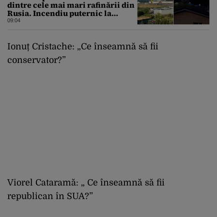
dintre cele mai mari rafinării din
Rusia. Incendiu puternic la
instalația din Iaroslavl
09:04
Ionuț Cristache: „Ce înseamnă să fii
conservator?”
Viorel Cataramă: „ Ce înseamnă să fii
republican în SUA?”