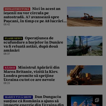
Nici în acest an
INFRASTRUCTURĂ
ieșenii nu vor circula pe
autostradă. A7 avansează spre
Pașcani, în timp ce pe A8 lucrările
întârzie
08:42
Operaţiunea de
FLASH NEWS
scufundare a barjelor în Dunăre
va fi reluată astăzi, după două
amânări
08:37
Ministrul Apărării din
RĂZBOI
Marea Britanie, vizită la Kiev.
Londra promite să sprijine
Ucraina cu tot ce are nevoie
08:15
Dan Dungaciu
MARIUS TUCĂ SHOW
susține că România a ajuns să
importe energie din Ucraina din