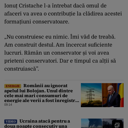
Ionuț Cristache l-a întrebat dacă omul de
afaceri va avea o contribuție la clădirea acestei
formațiuni conservatoare.
„Nu construiesc eu nimic. Îmi văd de treabă.
Am construit destul. Am încercat suficiente
lucruri. Rămân un conservator și voi avea
prieteni conservatori. Dar e timpul ca alții să
construiască”.
Românii au ignorat
ENERGIE
apelul lui Bolojan. Unul dintre
cele mai mari consumuri de
energie ale verii a fost înregistrat
miercuri seara
09:14
Ucraina atacă pentru a
VIDEO
doua noapte consecutiv una