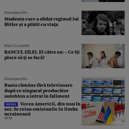
Descopera.ro
Studenta care a sfidat regimul lui
Hitler și a plătit cu viața
Râzi Cu Lacrimi
BANCUL ZILEI. El către ea: – Ce îți
place să ți se facă?
Descopera.ro
Rusia rămâne fără televizoare
după ce singurul producător
autohton a intrat în faliment
Vocea Americii, din nou în
MEDIA
aer. Se reiau emisiunile în limba
ucraineană
08:59