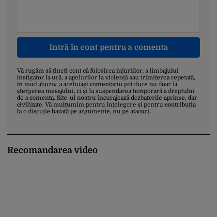
Intră în cont pentru a comenta
Vă rugăm să țineți cont că folosirea injuriilor, a limbajului
instigator la ură, a apelurilor la violență sau trimiterea repetată,
în mod abuziv, a aceluiași comentariu pot duce nu doar la
ștergerea mesajului, ci și la suspendarea temporară a dreptului
de a comenta. Site-ul nostru încurajează dezbaterile aprinse, dar
civilizate. Vă mulțumim pentru înțelegere și pentru contribuția
la o discuție bazată pe argumente, nu pe atacuri.
Recomandarea video