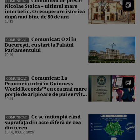
Comunicat de presă:
COMUNICAT
Nicolae Stoica – ultimul mare
interbelic. O recuperare istorică
după mai bine de 80 de ani
13:12
Comunicat: O zi în
COMUNICAT
București, cu start la Palatul
Parlamentului
10:49
Comunicat: La
COMUNICAT
Provincia intră în Guinness
World Records™ cu cea mai mare
porție de aripioare de pui servită
la un eveniment
10:44
Ce se întâmplă când
COMUNICAT
suprafața din acte diferă de cea
din teren
15:56, 03 Aug 2026