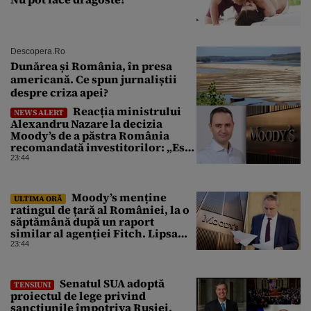
Descopera.ro
Dunărea și România, în presa
americană. Ce spun jurnaliștii
despre criza apei?
Reacția ministrului
NEWS ALERT
Alexandru Nazare la decizia
Moody’s de a păstra România
recomandată investitorilor: „Este
un răgaz, dar în niciun caz un
23:44
motiv de relaxare”
Moody’s menține
ULTIMA ORĂ
ratingul de țară al României, la o
săptămână după un raport
similar al agenției Fitch. Lipsa
unui guvern cu puteri depline,
23:44
principala vulnerabilitate din
raport
Senatul SUA adoptă
TENSIUNI
proiectul de lege privind
sancțiunile împotriva Rusiei,