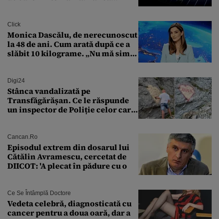
Transilvania le acordă o
finanțare uriașă
Click
Monica Dascălu, de nerecunoscut
la 48 de ani. Cum arată după ce a
slăbit 10 kilograme. „Nu mă simt
bine în această perioadă”
Digi24
Stânca vandalizată pe
Transfăgărășan. Ce le răspunde
un inspector de Poliție celor care
întreabă: „Dar ce a făcut?”
Cancan.ro
Episodul extrem din dosarul lui
Cătălin Avramescu, cercetat de
DIICOT: 'A plecat în pădure cu o
Ce Se Întâmplă Doctore
Vedeta celebră, diagnosticată cu
cancer pentru a doua oară, dar a