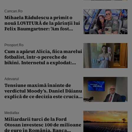
puterea serviciului
Cancan.ro
Mihaela Rădulescu a primit o
nouă LOVITURĂ de la părinții lui
Felix Baumgartner: 'Am fost
ȘTEARSĂ complet din
Prosport.ro
Cum a apărut Alicia, fiica marelui
fotbalist, într-o pereche de
bikini. Internetul a explodat:
„Zeiță superbă!”
Adevarul
Tensiune maximă înainte de
verdictul Moody’s. Daniel Dăianu
explică de ce decizia este crucială
pentru economia României
Mediafax
Miliardarii turci de la Ford
Otosan investesc 100 de milioane
de euro în România. Banca