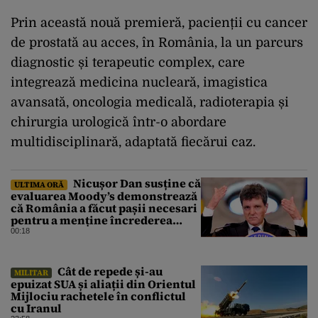
Prin această nouă premieră, pacienții cu cancer
de prostată au acces, în România, la un parcurs
diagnostic și terapeutic complex, care
integrează medicina nucleară, imagistica
avansată, oncologia medicală, radioterapia și
chirurgia urologică într-o abordare
multidisciplinară, adaptată fiecărui caz.
Nicușor Dan susține că
ULTIMA ORĂ
evaluarea Moody’s demonstrează
că România a făcut pașii necesari
pentru a menține încrederea
investitorilor: „Totuși,
00:18
perspectiva rămâne rezervată”
Cât de repede și-au
MILITAR
epuizat SUA și aliații din Orientul
Mijlociu rachetele în conflictul
cu Iranul