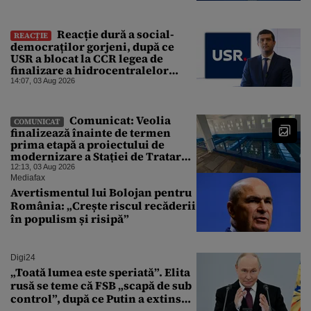
Reacție dură a social-
REACȚIE
democraților gorjeni, după ce
USR a blocat la CCR legea de
finalizare a hidrocentralelor
abandonate. „Nu ne-ar surprinde
14:07, 03 Aug 2026
dacă Miruță și USR ar acuza PSD și
de faptul că asupra Europei s-a
abătut o cupolă de foc”
Comunicat: Veolia
COMUNICAT
finalizează înainte de termen
prima etapă a proiectului de
modernizare a Stației de Tratare a
Apei Potabile Cerbureni
12:13, 03 Aug 2026
Mediafax
Avertismentul lui Bolojan pentru
România: „Crește riscul recăderii
în populism și risipă”
Digi24
„Toată lumea este speriată”. Elita
rusă se teme că FSB „scapă de sub
control”, după ce Putin a extins