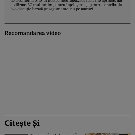
de a comenta. Site-ul nostru încurajează dezbaterile aprinse, dar
civilizate. Vă mulțumim pentru înțelegere și pentru contribuția
la o discuție bazată pe argumente, nu pe atacuri.
Recomandarea video
Citește Și