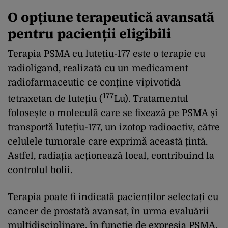
O opțiune terapeutică avansată
pentru pacienții eligibili
Terapia PSMA cu lutețiu-177 este o terapie cu
radioligand, realizată cu un medicament
radiofarmaceutic ce conține vipivotidă
177
tetraxetan de lutețiu (
Lu). Tratamentul
folosește o moleculă care se fixează pe PSMA și
transportă lutețiu-177, un izotop radioactiv, către
celulele tumorale care exprimă această țintă.
Astfel, radiația acționează local, contribuind la
controlul bolii.
Terapia poate fi indicată pacienților selectați cu
cancer de prostată avansat, în urma evaluării
multidisciplinare, în funcție de expresia PSMA,