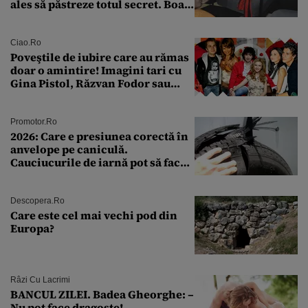
ales să păstreze totul secret. Boala
a fost descoperită la un control de
rutină
Ciao.ro
Poveştile de iubire care au rămas
doar o amintire! Imagini tari cu
Gina Pistol, Răzvan Fodor sau
Andra Măruţă şi foştii parteneri
Promotor.ro
2026: Care e presiunea corectă în
anvelope pe caniculă.
Cauciucurile de iarnă pot să facă
explozie la peste 40°C?
Descopera.ro
Care este cel mai vechi pod din
Europa?
Râzi Cu Lacrimi
BANCUL ZILEI. Badea Gheorghe: –
Nu pot face dragoste!