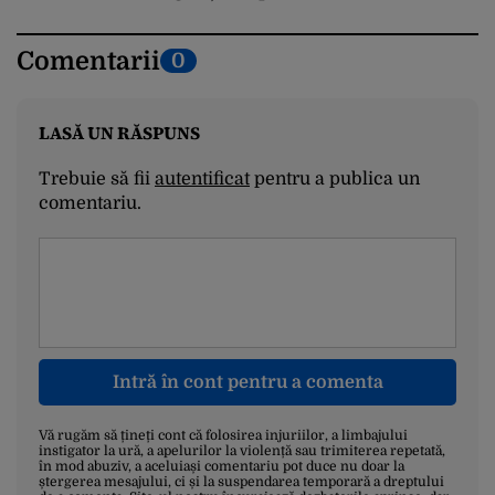
Comentarii
0
LASĂ UN RĂSPUNS
Trebuie să fii
autentificat
pentru a publica un
comentariu.
Intră în cont pentru a comenta
Vă rugăm să țineți cont că folosirea injuriilor, a limbajului
instigator la ură, a apelurilor la violență sau trimiterea repetată,
în mod abuziv, a aceluiași comentariu pot duce nu doar la
ștergerea mesajului, ci și la suspendarea temporară a dreptului