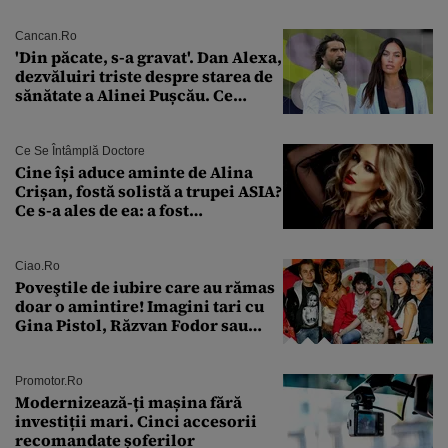
Cancan.ro
'Din păcate, s-a gravat'. Dan Alexa,
dezvăluiri triste despre starea de
sănătate a Alinei Pușcău. Ce
discuție au avut cu două zile în
urmă
Ce Se Întâmplă Doctore
Cine își aduce aminte de Alina
Crișan, fostă solistă a trupei ASIA?
Ce s-a ales de ea: a fost
condamnată la închisoare cu
suspendare. Ce acuzații i se aduc
Ciao.ro
Poveştile de iubire care au rămas
doar o amintire! Imagini tari cu
Gina Pistol, Răzvan Fodor sau
Andra Măruţă şi foştii parteneri
Promotor.ro
Modernizează-ți mașina fără
investiții mari. Cinci accesorii
recomandate șoferilor