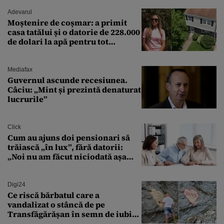
Adevarul
Moștenire de coșmar: a primit
casa tatălui și o datorie de 228.000
de dolari la apă pentru tot
cartierul
Mediafax
Guvernul ascunde recesiunea.
Câciu: „Mint și prezintă denaturat
lucrurile”
Click
Cum au ajuns doi pensionari să
trăiască „în lux”, fără datorii:
„Noi nu am făcut niciodată așa
ceva”
Digi24
Ce riscă bărbatul care a
vandalizat o stâncă de pe
Transfăgărășan în semn de iubire
față de „Anna”