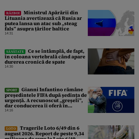
României
Ministrul Apărării din
RĂZBOI
Lituania avertizează că Rusia ar
putea lansa un atac sub „steag
fals” asupra țărilor baltice
14:31
Ce se întâmplă, de fapt,
SĂNĂTATE
în coloana vertebrală când apare
durerea cronică de spate
14:30
Gianni Infantino rămâne
SPORT
președintele FIFA după ședința de
urgență. A recunoscut „greșeli”,
dar conducerea îi oferă în
continuare sprijin
14:16
Tragerile Loto 6/49 din 6
LOTO
august 2026. Report de peste 9,34
milioane de euro la Loto 6/49