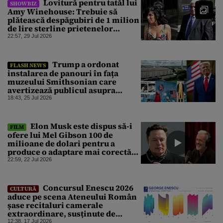
Lovitură pentru tatăl lui
SHOWBIZ
Amy Winehouse: Trebuie să
plătească despăgubiri de 1 milion
de lire sterline prietenelor
artistei decedate
22:57, 29 Jul 2026
Trump a ordonat
FLASH NEWS
instalarea de panouri în fața
muzeului Smithsonian care
avertizează publicul asupra
„informațiilor eronate”
18:43, 25 Jul 2026
Elon Musk este dispus să-i
FILM
ofere lui Mel Gibson 100 de
milioane de dolari pentru a
produce o adaptare mai corectă
istoric după „Odiseea” lui Homer
22:59, 22 Jul 2026
Concursul Enescu 2026
CULTURĂ
aduce pe scena Ateneului Român
șase recitaluri camerale
extraordinare, susținute de
membri ai juriului și mari artiști
12:38, 17 Jul 2026