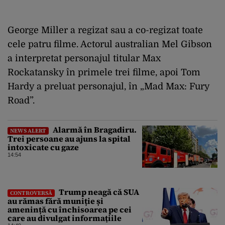
George Miller a regizat sau a co-regizat toate
cele patru filme. Actorul australian Mel Gibson
a interpretat personajul titular Max
Rockatansky în primele trei filme, apoi Tom
Hardy a preluat personajul, în „Mad Max: Fury
Road”.
Alarmă în Bragadiru.
NEWS ALERT
Trei persoane au ajuns la spital
intoxicate cu gaze
14:54
Trump neagă că SUA
CONTROVERSĂ
au rămas fără muniție și
amenință cu închisoarea pe cei
care au divulgat informațiile