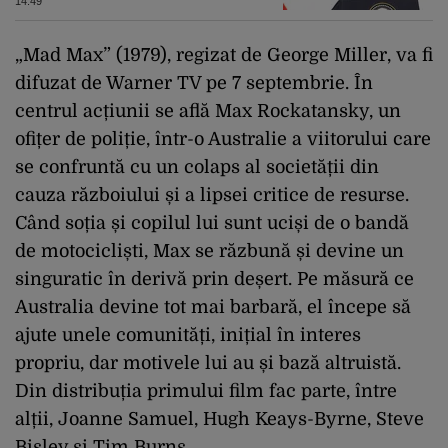
14:49
„Mad Max” (1979), regizat de George Miller, va fi
difuzat de Warner TV pe 7 septembrie. În
centrul acțiunii se află Max Rockatansky, un
ofițer de poliție, într-o Australie a viitorului care
se confruntă cu un colaps al societății din
cauza războiului și a lipsei critice de resurse.
Când soția și copilul lui sunt uciși de o bandă
de motocicliști, Max se răzbună și devine un
singuratic în derivă prin deșert. Pe măsură ce
Australia devine tot mai barbară, el începe să
ajute unele comunități, inițial în interes
propriu, dar motivele lui au și bază altruistă.
Din distribuția primului film fac parte, între
alții, Joanne Samuel, Hugh Keays-Byrne, Steve
Bisley și Tim Burns.