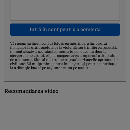
Intră în cont pentru a comenta
Vă rugăm să țineți cont că folosirea injuriilor, a limbajului
instigator la ură, a apelurilor la violență sau trimiterea repetată,
în mod abuziv, a aceluiași comentariu pot duce nu doar la
ștergerea mesajului, ci și la suspendarea temporară a dreptului
de a comenta. Site-ul nostru încurajează dezbaterile aprinse, dar
civilizate. Vă mulțumim pentru înțelegere și pentru contribuția
la o discuție bazată pe argumente, nu pe atacuri.
Recomandarea video