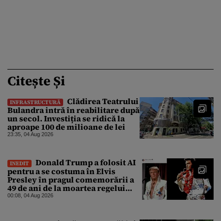
Citește Și
Clădirea Teatrului
INFRASTRUCTURĂ
Bulandra intră în reabilitare după
un secol. Investiția se ridică la
aproape 100 de milioane de lei
23:35, 04 Aug 2026
Donald Trump a folosit AI
INEDIT
pentru a se costuma în Elvis
Presley în pragul comemorării a
49 de ani de la moartea regelui
rock’n’roll
00:08, 04 Aug 2026