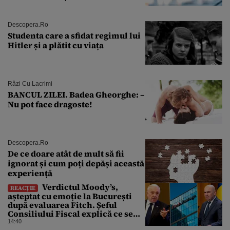
Descopera.ro
Studenta care a sfidat regimul lui
Hitler și a plătit cu viața
Râzi Cu Lacrimi
BANCUL ZILEI. Badea Gheorghe: –
Nu pot face dragoste!
Descopera.ro
De ce doare atât de mult să fii
ignorat și cum poți depăși această
experiență
Verdictul Moody’s,
REACȚIE
așteptat cu emoție la București
după evaluarea Fitch. Șeful
Consiliului Fiscal explică ce se
poate întâmpla cu ratingul
14:40