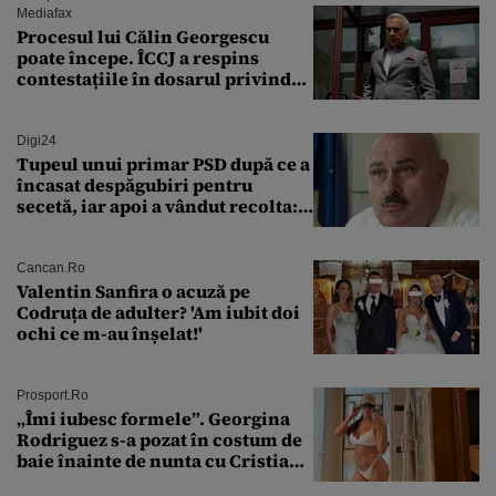
ai scenei internaționale
Mediafax
Procesul lui Călin Georgescu
poate începe. ÎCCJ a respins
contestațiile în dosarul privind
lovitura de stat
Digi24
Tupeul unui primar PSD după ce a
încasat despăgubiri pentru
secetă, iar apoi a vândut recolta:
„Dar am plătit impozit pentru
banii ăia”
Cancan.ro
Valentin Sanfira o acuză pe
Codruța de adulter? 'Am iubit doi
ochi ce m-au înșelat!'
Prosport.ro
„Îmi iubesc formele”. Georgina
Rodriguez s-a pozat în costum de
baie înainte de nunta cu Cristiano
Ronaldo