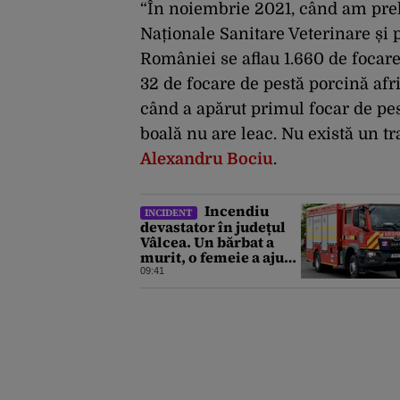
“În noiembrie 2021, când am prel
Naționale Sanitare Veterinare și 
României se aflau 1.660 de focare
32 de focare de pestă porcină afri
când a apărut primul focar de pes
boală nu are leac. Nu există un t
Alexandru Bociu
.
Incendiu
INCIDENT
devastator în județul
Vâlcea. Un bărbat a
murit, o femeie a ajuns
la spital
09:41