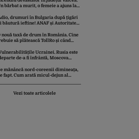
ncendiu devastator în județul Vâlcea.
n bărbat a murit, o femeie a ajuns la
pital
dio, drumuri în Bulgaria după țigări
i băutură ieftine! ANAF și Autoritatea
amală au stabilit noi reguli
 nouă taxă de drum în România. Cine
rebuie să plătească TollRo și când
ntră în vigoare
Vulnerabilitățile Ucrainei. Rusia este
departe de-a fi înfrântă, Moscova
calculează războiul în ani, nu în luni
e mănâncă nord-coreenii dimineața,
e fapt. Cum arată micul-dejun al
etățeanului obișnuit VS cel al elitei
in Phenian
Vezi toate articolele