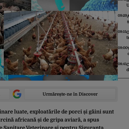
I
U
s
09:29
A
ș
V
09:15
O
t
i
09:00
08:41
C
d
c
d
Urmărește-ne în Discover
nare luate, exploatările de porci și găini sunt
rcină africană și de gripa aviară, a spus
e Sanitare Veterinare și pentru Siguranța