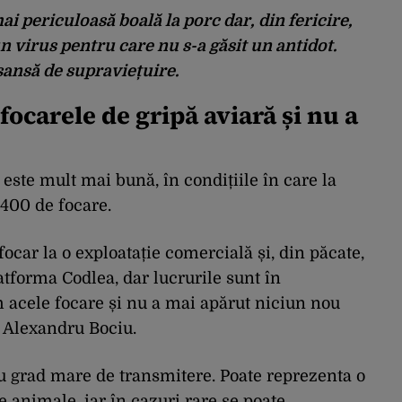
i periculoasă boală la porc dar, din fericire,
n virus pentru care nu s-a găsit un antidot.
șansă de supraviețuire.
focarele de gripă aviară și nu a
a este mult mai bună, în condițiile în care la
.400 de focare.
ocar la o exploatație comercială și, din păcate,
atforma Codlea, dar lucrurile sunt în
 acele focare și nu a mai apărut niciun nou
s Alexandru Bociu.
cu grad mare de transmitere. Poate reprezenta o
e animale, iar în cazuri rare se poate