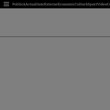
Politică
Actualitate
Externe
Economic
Cultură
Sport
Video
C