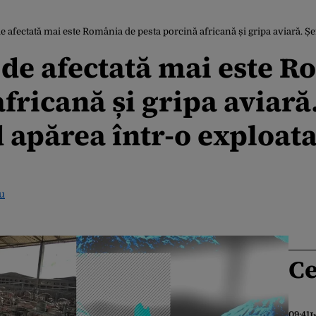
fectată mai este România de pesta porcină africană și gripa aviară. Șeful ANSVSA: 
de afectată mai este R
fricană și gripa aviară
apărea într-o exploataț
ru
Ce
09:41