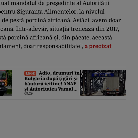
uat mandatul de președinte al Autorității
pentru Siguranța Alimentelor, la nivelul
 de pestă porcină africană. Astăzi, avem doar
cană. Într-adevăr, situația trenează din 2017,
tă porcină africană și, din păcate, această
ratament, doar responsabilitate”,
a precizat
Adio, drumuri în
LEGE
Bulgaria după țigări și
băutură ieftine! ANAF
și Autoritatea Vamală
au stabilit noi reguli
09:29