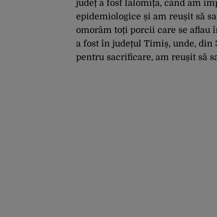
județ a fost Ialomița, când am îm
epidemiologice și am reușit să s
omorâm toți porcii care se aflau î
a fost în județul Timiș, unde, di
pentru sacrificare, am reușit să 