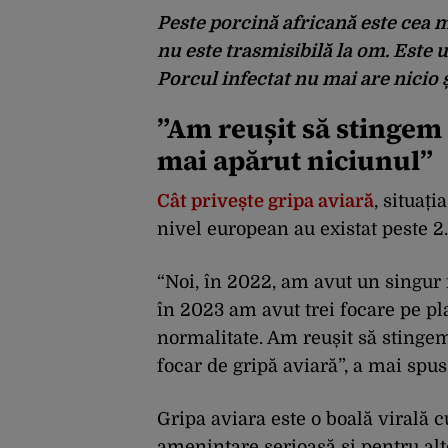
Peste porcină africană este cea ma
nu este trasmisibilă la om. Este u
Porcul infectat nu mai are nicio 
”Am reușit să stingem 
mai apărut niciunul”
Cât privește gripa aviară
, situați
nivel european au existat peste 2
“Noi, în 2022, am avut un singur f
în 2023 am avut trei focare pe pl
normalitate. Am reușit să stingem
focar de gripă aviară”, a mai spu
Gripa aviara este o boală virală 
amenințare serioasă și pentru alt