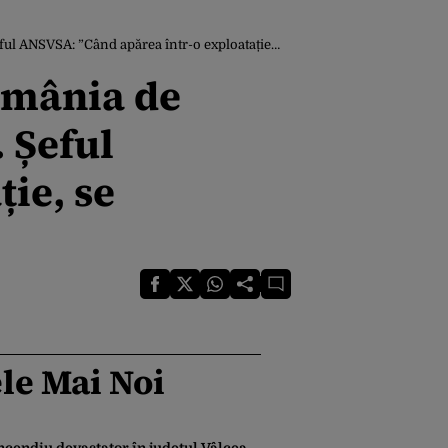
”Când apărea într-o exploatație, se eutanasia tot”
omânia de
. Șeful
ie, se
le Mai Noi