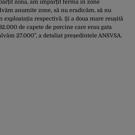
părțit zona, am împărțit ferma în zone
alvăm anumite zone, să nu eradicăm, să nu
n exploatația respectivă. Și a doua mare reușită
n 32.000 de capete de porcine care erau gata
salvăm 27.000”, a detaliat președintele ANSVSA.