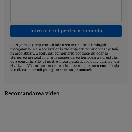
Intră în cont pentru a comenta
Vă rugăm să țineți cont că folosirea injuriilor, a limbajului
instigator la ură, a apelurilor la violență sau trimiterea repetată,
în mod abuziv, a aceluiași comentariu pot duce nu doar la
ștergerea mesajului, ci și la suspendarea temporară a dreptului
de a comenta. Site-ul nostru încurajează dezbaterile aprinse, dar
civilizate. Vă mulțumim pentru înțelegere și pentru contribuția
la o discuție bazată pe argumente, nu pe atacuri.
Recomandarea video