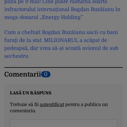
până pe 9 mai! Cine poate răsturna soarta
infractorului internațional Bogdan Buzăianu în
mega-dosarul „Energy Holding”
Cum a cheltuit Bogdan Buzăianu sacii cu bani
furați de la stat. MILIONARUL a scăpat de
pedeapsă, dar vrea să-și scoată avionul de sub
sechestru
Comentarii
0
LASĂ UN RĂSPUNS
Trebuie să fii
autentificat
pentru a publica un
comentariu.