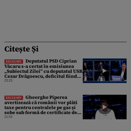
Citește Și
Deputatul PSD Ciprian
EXCLUSIV
Văcaru s-a certat în emisiunea
„Subiectul Zilei” cu deputatul USR
Cezar Drăgoescu, deficitul fiind
motivul scandalului
23:23
Gheorghe Piperea
EXCLUSIV
avertizează că românii vor plăti
taxe pentru centralele pe gaz și
sobe sub formă de certificate de
CO2
21:53