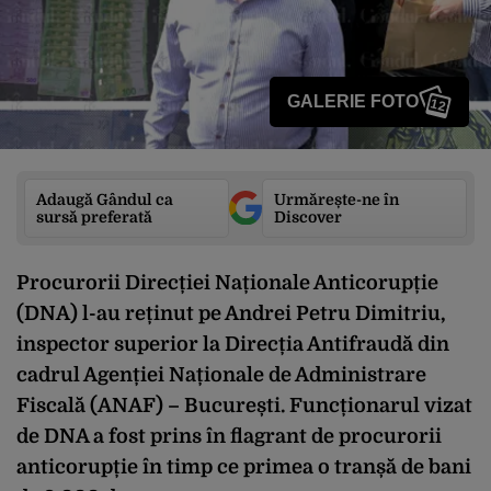
GALERIE FOTO
12
Adaugă Gândul ca
Urmărește-ne în
sursă preferată
Discover
Procurorii Direcției Naționale Anticorupție
(DNA) l-au reținut pe Andrei Petru Dimitriu,
inspector superior la Direcția Antifraudă din
cadrul Agenției Naționale de Administrare
Fiscală (ANAF) – București. Funcționarul vizat
de DNA a fost prins în flagrant de procurorii
anticorupție în timp ce primea o tranșă de bani