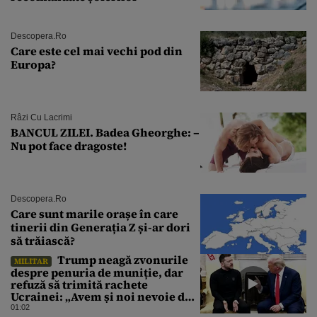
Descopera.ro
Care este cel mai vechi pod din
Europa?
Râzi Cu Lacrimi
BANCUL ZILEI. Badea Gheorghe: –
Nu pot face dragoste!
Descopera.ro
Care sunt marile orașe în care
tinerii din Generația Z și-ar dori
să trăiască?
Trump neagă zvonurile
MILITAR
despre penuria de muniție, dar
refuză să trimită rachete
Ucrainei: „Avem și noi nevoie de
rachete”
01:02