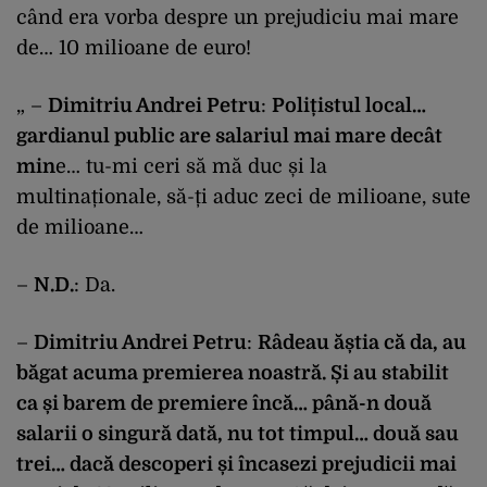
când era vorba despre un prejudiciu mai mare
de… 10 milioane de euro!
„ –
Dimitriu Andrei Petru
:
Polițistul local…
gardianul public are salariul mai mare decât
min
e… tu-mi ceri să mă duc și la
multinaționale, să-ți aduc zeci de milioane, sute
de milioane…
–
N.D.
: Da.
–
Dimitriu Andrei Petru
:
Râdeau ăștia că da, au
băgat acuma premierea noastră. Și au stabilit
ca și barem de premiere încă… până-n două
salarii o singură dată, nu tot timpul… două sau
trei… dacă descoperi și încasezi prejudicii mai