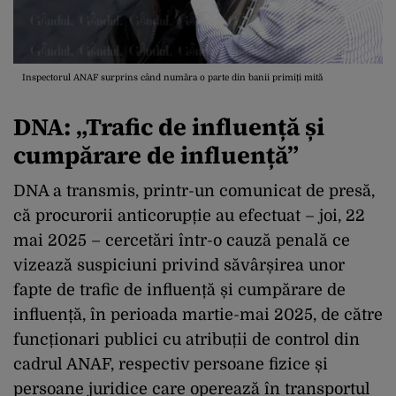
Inspectorul ANAF surprins când număra o parte din banii primiți mită
DNA: „T
rafic de influență și
cumpărare de influență
”
DNA a transmis, printr-un comunicat de presă,
că procurorii anticorupție au efectuat – joi, 22
mai 2025 – cercetări într-o cauză penală ce
vizează suspiciuni privind săvârșirea unor
fapte de trafic de influență și cumpărare de
influență, în perioada martie-mai 2025, de către
funcționari publici cu atribuții de control din
cadrul ANAF, respectiv persoane fizice și
persoane juridice care operează în transportul