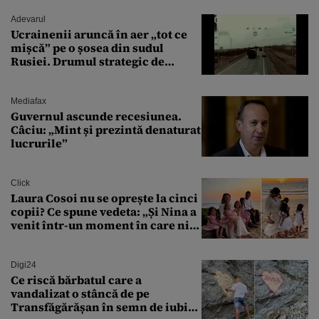
Adevarul
Ucrainenii aruncă în aer „tot ce
mișcă” pe o șosea din sudul
Rusiei. Drumul strategic de
aprovizionare către Crimeea este
controlat complet
Mediafax
Guvernul ascunde recesiunea.
Câciu: „Mint și prezintă denaturat
lucrurile”
Click
Laura Cosoi nu se oprește la cinci
copii? Ce spune vedeta: „Și Nina a
venit într-un moment în care nici
măcar nu mai discutam”
Digi24
Ce riscă bărbatul care a
vandalizat o stâncă de pe
Transfăgărășan în semn de iubire