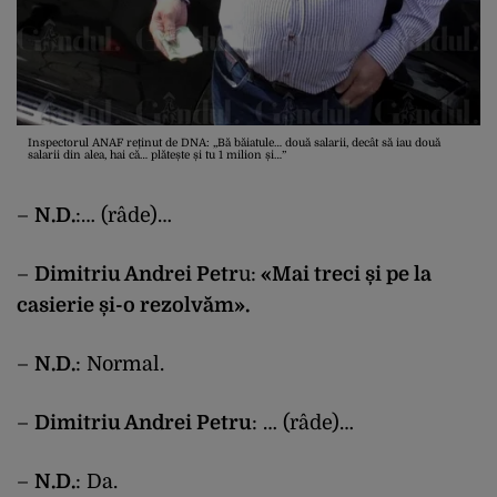
Inspectorul ANAF reținut de DNA: „Bă băiatule… două salarii, decât să iau două
salarii din alea, hai că… plătește și tu 1 milion și…”
–
N.D.
:… (râde)…
–
Dimitriu Andrei Petr
u:
«Mai treci și pe la
casierie și-o rezolvăm».
–
N.D.
: Normal.
–
Dimitriu Andrei Petru
: … (râde)…
–
N.D.
: Da.