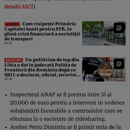
detalii
AICI
)
Cum risipește Primăria
ALERTĂ
Capitalei banii pentru STB, în
plină criză financiară a societății
de transport
06:00
Un politician de top din
EXCLUSIV
Libia a dat în judecată Poliția de
Frontieră din România după ce
SRI l-a declarat, oficial, terorist
ISIS
05:00
Inspectorul ANAF ar fi pretins între 15 și
20.000 de euro pentru a interveni în vederea
soluționării favorabile a controalelor care se
efectuau la o societate de ridesharing.
Andrei Petru Dimitriu ar fi primit mita de la