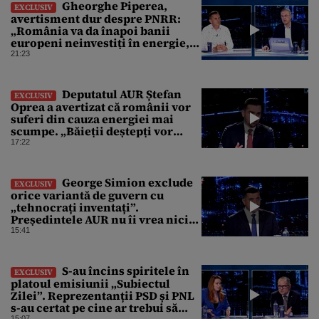
Gheorghe Piperea,
EXCLUSIV
avertisment dur despre PNRR:
„România va da înapoi banii
europeni neinvestiți în energie,
chiar dacă a închis centralele pe
21:23
cărbune”
Deputatul AUR Ștefan
EXCLUSIV
Oprea a avertizat că românii vor
suferi din cauza energiei mai
scumpe. „Băieții deștepți vor
specula și după vor crește
17:22
prețurile”
George Simion exclude
EXCLUSIV
orice variantă de guvern cu
„tehnocrați inventați”.
Președintele AUR nu îi vrea nici
pe Alexandru Nazare, pe Adrian
15:41
Veștea și nici pe Eugen Tomac
S-au încins spiritele în
EXCLUSIV
platoul emisiunii „Subiectul
Zilei”. Reprezentanții PSD și PNL
s-au certat pe cine ar trebui să
15:07