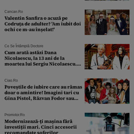
față de „Anna”
Cancan.ro
Valentin Sanfira o acuză pe
Codruța de adulter? 'Am iubit doi
ochi ce m-au înșelat!'
Ce Se Întâmplă Doctore
Cum arată astăzi Dana
Nicolaescu, la 13 ani de la
moartea lui Sergiu Nicolaescu.
Transformarea care i-a surprins
pe toți
Ciao.ro
Poveştile de iubire care au rămas
doar o amintire! Imagini tari cu
Gina Pistol, Răzvan Fodor sau
Andra Măruţă şi foştii parteneri
Promotor.ro
Modernizează-ți mașina fără
investiții mari. Cinci accesorii
recomandate șoferilor