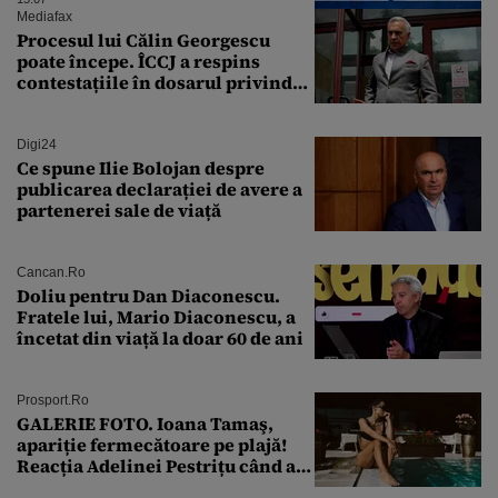
renegocieze jaloanele PNRR
Mediafax
Procesul lui Călin Georgescu
poate începe. ÎCCJ a respins
contestațiile în dosarul privind
lovitura de stat
Digi24
Ce spune Ilie Bolojan despre
publicarea declarației de avere a
partenerei sale de viață
Cancan.ro
Doliu pentru Dan Diaconescu.
Fratele lui, Mario Diaconescu, a
încetat din viață la doar 60 de ani
Prosport.ro
GALERIE FOTO. Ioana Tamaş,
apariție fermecătoare pe plajă!
Reacția Adelinei Pestrițu când a
văzut-o