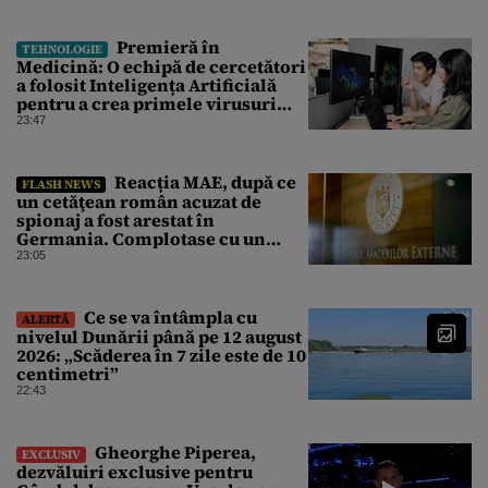
Premieră în
TEHNOLOGIE
Medicină: O echipă de cercetători
a folosit Inteligența Artificială
pentru a crea primele virusuri
sintetice la tratarea de E.coli
23:47
Reacția MAE, după ce
FLASH NEWS
un cetăţean român acuzat de
spionaj a fost arestat în
Germania. Complotase cu un
ucrainean ca să asasineze un
23:05
producător de drone
Ce se va întâmpla cu
ALERTĂ
nivelul Dunării până pe 12 august
2026: „Scăderea în 7 zile este de 10
centimetri”
22:43
Gheorghe Piperea,
EXCLUSIV
dezvăluiri exclusive pentru