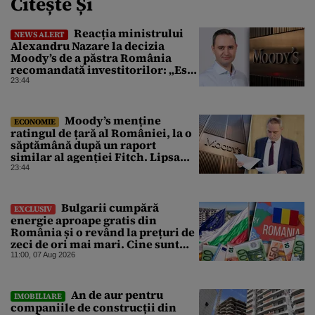
Citește Și
Reacția ministrului
NEWS ALERT
Alexandru Nazare la decizia
Moody’s de a păstra România
recomandată investitorilor: „Este
un răgaz, dar în niciun caz un
23:44
motiv de relaxare”
Moody’s menține
ECONOMIE
ratingul de țară al României, la o
săptămână după un raport
similar al agenției Fitch. Lipsa
unui guvern cu puteri depline,
23:44
principala vulnerabilitate din
raport
Bulgarii cumpără
EXCLUSIV
energie aproape gratis din
România și o revând la prețuri de
zeci de ori mai mari. Cine sunt
noii „băieți deștepți” din energie
11:00, 07 Aug 2026
de la sud de Dunăre
An de aur pentru
IMOBILIARE
companiile de construcții din