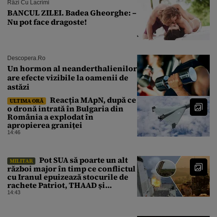
Râzi Cu Lacrimi
BANCUL ZILEI. Badea Gheorghe: –
Nu pot face dragoste!
Descopera.ro
Un hormon al neanderthalienilor
are efecte vizibile la oamenii de
astăzi
Reacția MApN, după ce
ULTIMA ORĂ
o dronă intrată în Bulgaria din
România a explodat în
apropierea graniței
14:46
Pot SUA să poarte un alt
MILITAR
război major în timp ce conflictul
cu Iranul epuizează stocurile de
rachete Patriot, THAAD și
Tomahawk?
14:43