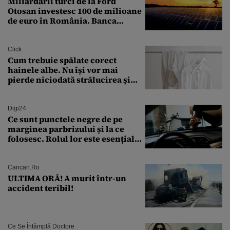
Miliardarii turci de la Ford
Otosan investesc 100 de milioane
de euro în România. Banca
Transilvania le acordă o
finanțare uriașă
Click
Cum trebuie spălate corect
hainele albe. Nu își vor mai
pierde niciodată strălucirea și
culoarea intensă
Digi24
Ce sunt punctele negre de pe
marginea parbrizului și la ce
folosesc. Rolul lor este esențial
pentru siguranța mașinii
Cancan.ro
ULTIMA ORĂ! A murit într-un
accident teribil!
Ce Se Întâmplă Doctore