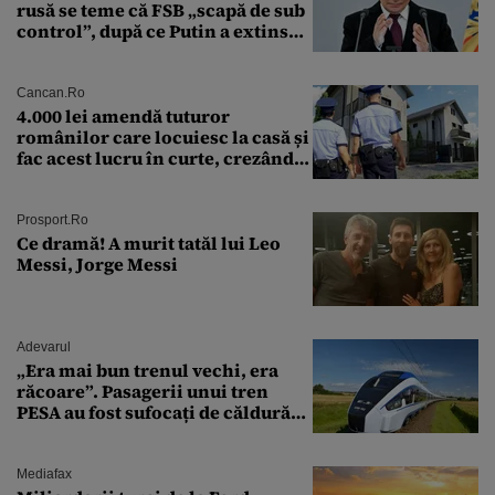
rusă se teme că FSB „scapă de sub
control”, după ce Putin a extins
puterea serviciului
Cancan.ro
4.000 lei amendă tuturor
românilor care locuiesc la casă și
fac acest lucru în curte, crezând
că nu îi vede nimeni
Prosport.ro
Ce dramă! A murit tatăl lui Leo
Messi, Jorge Messi
Adevarul
„Era mai bun trenul vechi, era
răcoare”. Pasagerii unui tren
PESA au fost sufocați de căldură
pe ruta București-Constanța
Mediafax