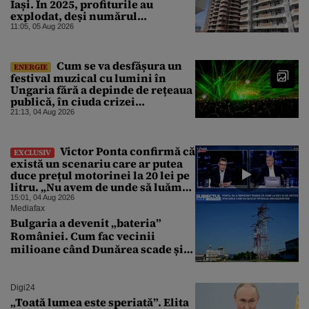
Iași. În 2025, profiturile au
explodat, deși numărul
angajaților a scăzut
11:05, 05 Aug 2026
Cum se va desfășura un
ENERGIE
festival muzical cu lumini în
Ungaria fără a depinde de rețeaua
publică, în ciuda crizei
energetice
21:13, 04 Aug 2026
Victor Ponta confirmă că
EXCLUSIV
există un scenariu care ar putea
duce prețul motorinei la 20 lei pe
litru. „Nu avem de unde să luăm
petrol”
15:01, 04 Aug 2026
Mediafax
Bulgaria a devenit „bateria”
României. Cum fac vecinii
milioane când Dunărea scade și
Cernavodă produce puțin
Digi24
„Toată lumea este speriată”. Elita