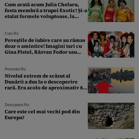
Cum arată acum Julia Chelaru,
fosta membră a trupei Exotic! Și-a
etalat formele voluptoase, la
aproape 50 de ani
Ciao.ro
Poveştile de iubire care au rămas
doar o amintire! Imagini tari cu
Gina Pistol, Răzvan Fodor sau
Andra Măruţă şi foştii parteneri
Promotor.ro
Nivelul extrem de scăzut al
Dunării a dus la o descoperire
rară. Era acolo de aproximativ 80
de ani
Descopera.ro
Care este cel mai vechi pod din
Europa?