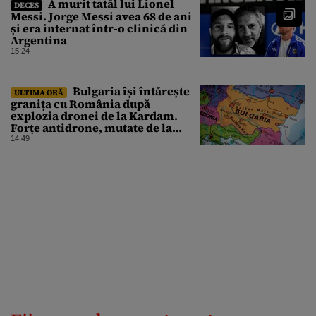
A murit tatăl lui Lionel
DECES
Messi. Jorge Messi avea 68 de ani
și era internat într-o clinică din
Argentina
15:24
Bulgaria își întărește
ULTIMA ORĂ
granița cu România după
explozia dronei de la Kardam.
Forțe antidrone, mutate de la
frontiera cu Turcia
14:49