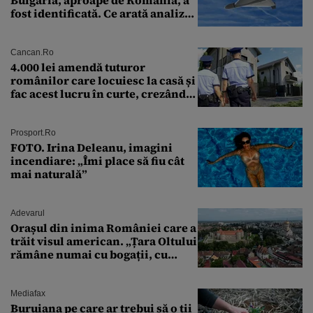
fost identificată. Ce arată analiza
preliminară a epavei
Cancan.ro
4.000 lei amendă tuturor
românilor care locuiesc la casă și
fac acest lucru în curte, crezând
că nu îi vede nimeni
Prosport.ro
FOTO. Irina Deleanu, imagini
incendiare: „Îmi place să fiu cât
mai naturală”
Adevarul
Orașul din inima României care a
trăit visul american. „Țara Oltului
rămâne numai cu bogații, cu
babele, cu moșnegii și cu
sărăntocii”
Mediafax
Buruiana pe care ar trebui să o ții