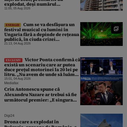
explodat, deși numărul
angajaților a scăzut
11:05, 05 Aug 2026
Cum se va desfășura un
ENERGIE
festival muzical cu lumini în
Ungaria fără a depinde de rețeaua
publică, în ciuda crizei
energetice
21:13, 04 Aug 2026
Victor Ponta confirmă că
EXCLUSIV
există un scenariu care ar putea
duce prețul motorinei la 20 lei pe
litru. „Nu avem de unde să luăm
petrol”
15:01, 04 Aug 2026
Mediafax
Crin Antonescu spune că
Alexandru Nazare ar trebui să fie
următorul premier: „E singura
soluție”
Digi24
Drona care a explodat în
Bulgaria, aproape de România, a