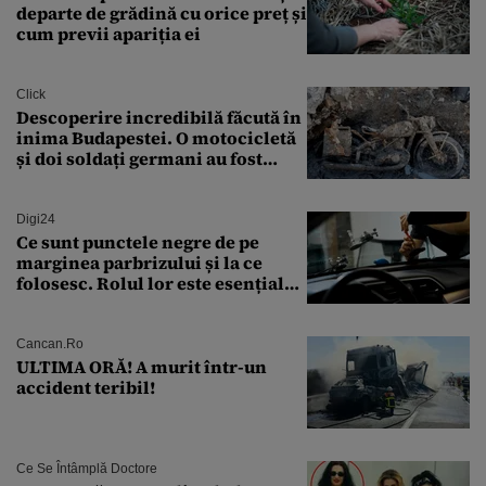
departe de grădină cu orice preț și
cum previi apariția ei
Click
Descoperire incredibilă făcută în
inima Budapestei. O motocicletă
și doi soldați germani au fost
găsiți în Dunăre
Digi24
Ce sunt punctele negre de pe
marginea parbrizului și la ce
folosesc. Rolul lor este esențial
pentru siguranța mașinii
Cancan.ro
ULTIMA ORĂ! A murit într-un
accident teribil!
Ce Se Întâmplă Doctore