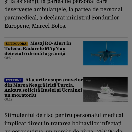
şi la asistenţi, la partea de personal care
deserveşte ambulanţele, la partea de personal
paramedical, a declarat ministrul Fondurilor
Europene, Marcel Boloș.
Mesaj RO-Alert în
ULTIMA ORĂ
Tulcea. Radarele MApN au
detectat o dronă la graniţă
08:39
Atacurile asupra navelor
EXTERNE
din Marea Neagră irită Turcia.
Ankara solicită Rusiei și Ucrainei
un moratoriu
08:12
Stimulentul de risc pentru personalul medical
implicat direct în tratarea bolnavilor infectaţi
cu coronavirus, un număr de circa „75.000 de