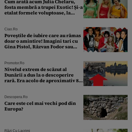
Cum arată acum Julia Chelaru,
fosta membră a trupei Exotic! Și-a
etalat formele voluptoase, la
aproape 50 de ani
Ciao.ro
Poveştile de iubire care au rămas
doar o amintire! Imagini tari cu
Gina Pistol, Răzvan Fodor sau
Andra Măruţă şi foştii parteneri
Promotor.ro
Nivelul extrem de scăzut al
Dunării a dus la o descoperire
rară. Era acolo de aproximativ 80
de ani
Descopera.ro
Care este cel mai vechi pod din
Europa?
Râzi Cu Lacrimi