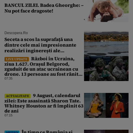
BANCUL ZILEI. Badea Gheorghe: –
Nu pot face dragoste!
Descopera.ro
Seceta a scos la suprafață una
dintre cele mai impresionante
realizări inginerești ale
Imperiului Roman
Război în Ucraina,
LIVE UPDATE
ziua 1.627. Orașul Belgorod,
zguduit de un atac ucrainean cu
drone. 13 persoane au fost rănite
și mai multe clădiri, incendiate
07:35
9 August, calendarul
ACTUALITATE
zilei: Este asasinată Sharon Tate.
Whitney Houston ar fi împlinit 63
de ani
07:15
În timp ce România și
METEO