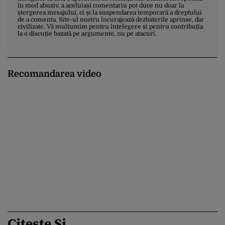
în mod abuziv, a aceluiași comentariu pot duce nu doar la
ștergerea mesajului, ci și la suspendarea temporară a dreptului
de a comenta. Site-ul nostru încurajează dezbaterile aprinse, dar
civilizate. Vă mulțumim pentru înțelegere și pentru contribuția
la o discuție bazată pe argumente, nu pe atacuri.
Recomandarea video
Citește Și