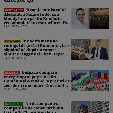
Reacția ministrului
NEWS ALERT
Alexandru Nazare la decizia
Moody’s de a păstra România
recomandată investitorilor: „Este
un răgaz, dar în niciun caz un
23:44, 07 Aug 2026
motiv de relaxare”
Moody’s menține
ECONOMIE
ratingul de țară al României, la o
săptămână după un raport
similar al agenției Fitch. Lipsa
unui guvern cu puteri depline,
23:44, 07 Aug 2026
principala vulnerabilitate din
raport
Bulgarii cumpără
EXCLUSIV
energie aproape gratis din
România și o revând la prețuri de
zeci de ori mai mari. Cine sunt
noii „băieți deștepți” din energie
11:00, 07 Aug 2026
de la sud de Dunăre
An de aur pentru
IMOBILIARE
companiile de construcții din
Iași. În 2025, profiturile au