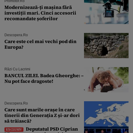
Promotor.ro
Modernizează-ți mașina fără
investiții mari. Cinci accesorii
recomandate șoferilor
Descopera.ro
Care este cel mai vechi pod din
Europa?
Râzi Cu Lacrimi
BANCUL ZILEI. Badea Gheorghe: –
Nu pot face dragoste!
Descopera.ro
Care sunt marile orașe în care
tinerii din Generația Z și-ar dori
să trăiască?
Deputatul PSD Ciprian
EXCLUSIV