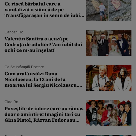
Ce riscă bărbatul care a
vandalizat o stâncă de pe
Transfăgărășan în semn de iubire
față de „Anna”
Cancan.ro
Valentin Sanfira o acuză pe
Codruța de adulter? 'Am iubit doi
ochi ce m-au înșelat!'
Ce Se Întâmplă Doctore
Cum arată astăzi Dana
Nicolaescu, la 13 ani de la
moartea lui Sergiu Nicolaescu.
Transformarea care i-a surprins
pe toți
Ciao.ro
Poveştile de iubire care au rămas
doar o amintire! Imagini tari cu
Gina Pistol, Răzvan Fodor sau
Andra Măruţă şi foştii parteneri