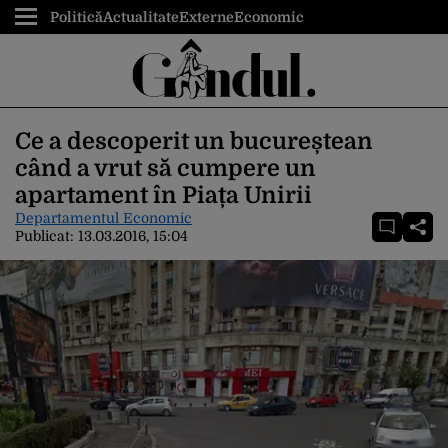
Politică
Actualitate
Externe
Economic
Ce a descoperit un bucureștean
când a vrut să cumpere un
apartament în Piața Unirii
Departamentul Economic
Publicat:
13.03.2016, 15:04