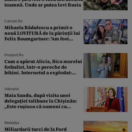
toamnă. Unde ar putea lovi Rusia
Cancan.ro
Mihaela Rădulescu a primit o
nouă LOVITURĂ de la părinții lui
Felix Baumgartner: 'Am fost
ȘTEARSĂ complet din
Prosport.ro
Cum a apărut Alicia, fiica marelui
fotbalist, într-o pereche de
bikini. Internetul a explodat:
„Zeiță superbă!”
Adevarul
Maia Sandu, după vizita unei
delegației talibane la Chișinău:
„Este rușinos că oameni cu
funcții înalte nu se
documentează”
Mediafax
Miliardarii turci de la Ford