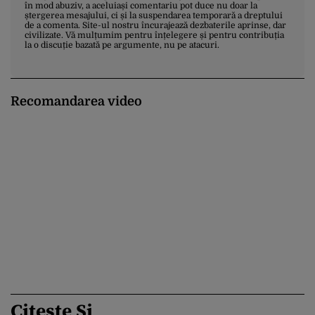
în mod abuziv, a aceluiași comentariu pot duce nu doar la
ștergerea mesajului, ci și la suspendarea temporară a dreptului
de a comenta. Site-ul nostru încurajează dezbaterile aprinse, dar
civilizate. Vă mulțumim pentru înțelegere și pentru contribuția
la o discuție bazată pe argumente, nu pe atacuri.
Recomandarea video
Citește Și