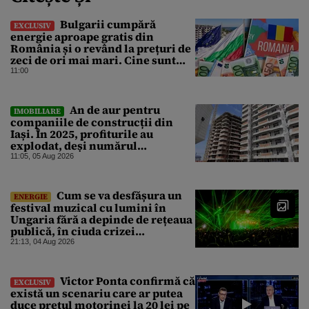
Bulgarii cumpără
EXCLUSIV
energie aproape gratis din
România și o revând la prețuri de
zeci de ori mai mari. Cine sunt
noii „băieți deștepți” din energie
11:00
de la sud de Dunăre
An de aur pentru
IMOBILIARE
companiile de construcții din
Iași. În 2025, profiturile au
explodat, deși numărul
angajaților a scăzut
11:05, 05 Aug 2026
Cum se va desfășura un
ENERGIE
festival muzical cu lumini în
Ungaria fără a depinde de rețeaua
publică, în ciuda crizei
energetice
21:13, 04 Aug 2026
Victor Ponta confirmă că
EXCLUSIV
există un scenariu care ar putea
duce prețul motorinei la 20 lei pe