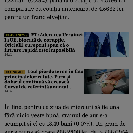
1,33 bani (0,29%), până la o cotaţie de 4,5796 lei,
comparativ cu cotaţia anterioară, de 4,5663 lei
pentru un franc elveţian.
FT: Aderarea Ucrainei
FLASH NEWS
la UE, blocată de corupție.
Oficialii europeni spun că o
intrare rapidă este imposibilă
14:26
Leul pierde teren în fața
ECONOMIE
principalelor valute. Euro și
dolarul continuă să crească.
Cursul de referință anunțat
pentru vineri de BNR
14:07
În fine, pentru ca ziua de miercuri să fie una
fără nicio veste bună, gramul de aur s-a
scumpit și el cu 18,49 bani (0,07%). Un gram de
aur a ajuns să coste 236,2803 lei, de la 236,0954