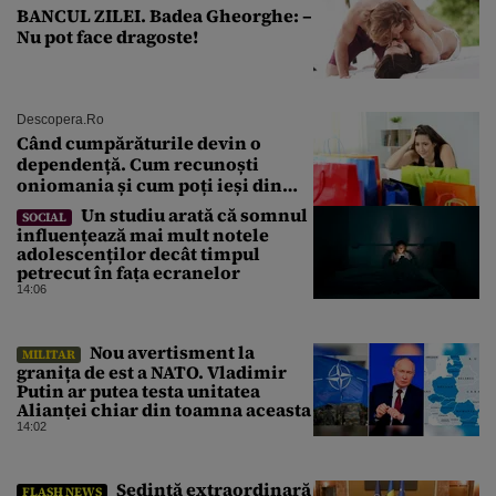
BANCUL ZILEI. Badea Gheorghe: –
Nu pot face dragoste!
Descopera.ro
Când cumpărăturile devin o
dependență. Cum recunoști
oniomania și cum poți ieși din
acest cerc
Un studiu arată că somnul
SOCIAL
influențează mai mult notele
adolescenților decât timpul
petrecut în fața ecranelor
14:06
Nou avertisment la
MILITAR
granița de est a NATO. Vladimir
Putin ar putea testa unitatea
Alianței chiar din toamna aceasta
14:02
Şedinţă extraordinară
FLASH NEWS