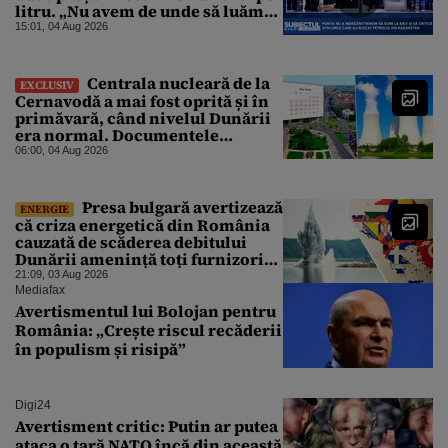
litru. „Nu avem de unde să luăm
petrol”
15:01, 04 Aug 2026
Centrala nucleară de la
EXCLUSIV
Cernavodă a mai fost oprită și în
primăvară, când nivelul Dunării
era normal. Documentele
descoperite de Gândul arată că
06:00, 04 Aug 2026
reactoarele au fost închise timp
de 20 de zile
Presa bulgară avertizează
ENERGIE
că criza energetică din România
cauzată de scăderea debitului
Dunării amenință toți furnizorii
balcanici de electricitate
21:09, 03 Aug 2026
Mediafax
Avertismentul lui Bolojan pentru
România: „Crește riscul recăderii
în populism și risipă”
Digi24
Avertisment critic: Putin ar putea
ataca o țară NATO încă din această