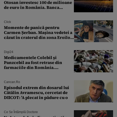
Otosan investesc 100 de milioane
de euro în România. Banca
Transilvania le acordă o
finanțare uriașă
Click
Momente de panică pentru
Carmen Șerban. Mașina vedetei a
căzut în craterul din zona Eroilor:
„M-am speriat foarte tare”
Digi24
Medicamentele Colebil și
Panzcebil au fost retrase din
farmaciile din România.
Explicația dată de Agenția
Națională a Medicamentului
Cancan.ro
Episodul extrem din dosarul lui
Cătălin Avramescu, cercetat de
DIICOT: 'A plecat în pădure cu o
Ce Se Întâmplă Doctore