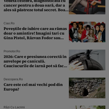
Vedeta celebră, diagnosticată cu
cancer pentru a doua oară, dar a
ales să păstreze totul secret. Boala
a fost descoperită la un control de
rutină
Ciao.ro
Poveştile de iubire care au rămas
doar o amintire! Imagini tari cu
Gina Pistol, Răzvan Fodor sau
Andra Măruţă şi foştii parteneri
Promotor.ro
2026: Care e presiunea corectă în
anvelope pe caniculă.
Cauciucurile de iarnă pot să facă
explozie la peste 40°C?
Descopera.ro
Care este cel mai vechi pod din
Europa?
Râzi Cu Lacrimi