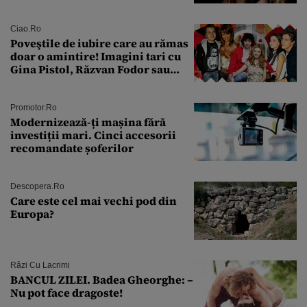
condamnată la închisoare cu
suspendare. Ce acuzații i se aduc
Ciao.ro
Poveştile de iubire care au rămas
doar o amintire! Imagini tari cu
Gina Pistol, Răzvan Fodor sau
Andra Măruţă şi foştii parteneri
Promotor.ro
Modernizează-ți mașina fără
investiții mari. Cinci accesorii
recomandate șoferilor
Descopera.ro
Care este cel mai vechi pod din
Europa?
Râzi Cu Lacrimi
BANCUL ZILEI. Badea Gheorghe: –
Nu pot face dragoste!