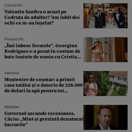
Cancan.ro
Valentin Sanfira o acuză pe
Codruța de adulter? 'Am iubit doi
ochi ce m-au înșelat!'
Prosport.ro
„Îmi iubesc formele”. Georgina
Rodriguez s-a pozat în costum de
baie înainte de nunta cu Cristiano
Ronaldo
Adevarul
Moștenire de coșmar: a primit
casa tatălui și o datorie de 228.000
de dolari la apă pentru tot
cartierul
Mediafax
Guvernul ascunde recesiunea.
Câciu: „Mint și prezintă denaturat
lucrurile”