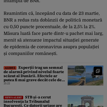
întâmpla de BNR.
Reamintim că, începând cu data de 23 martie,
BNR a redus rata dobânzii de politică monetară
cu 0,50 puncte procentuale, de la 2,5% la 2%.
Măsura luată face parte dintr-u pachet mai larg,
menit să atenueze impactul situației generate
de epidemia de coronavirus asupra populației
și companiilor românești.
Experții trag un semnal
ALERTĂ
de alarmă privind nivelul foarte
scăzut al Dunării. Efectele ar
putea fi mai grave decât cele de
până acum
15:22
STB și-a cerut
NEWS ALERT
insolvența la Tribunalul
București. Ce datorii uriașe are