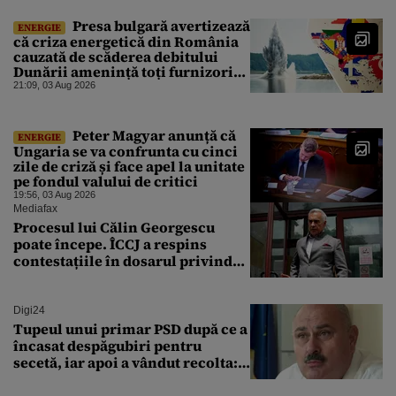
de 20 de zile
Presa bulgară avertizează
ENERGIE
că criza energetică din România
cauzată de scăderea debitului
Dunării amenință toți furnizorii
balcanici de electricitate
21:09, 03 Aug 2026
Peter Magyar anunță că
ENERGIE
Ungaria se va confrunta cu cinci
zile de criză și face apel la unitate
pe fondul valului de critici
19:56, 03 Aug 2026
Mediafax
Procesul lui Călin Georgescu
poate începe. ÎCCJ a respins
contestațiile în dosarul privind
lovitura de stat
Digi24
Tupeul unui primar PSD după ce a
încasat despăgubiri pentru
secetă, iar apoi a vândut recolta:
„Dar am plătit impozit pentru
banii ăia”