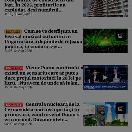
Iași. În 2025, profiturile au
explodat, deși numărul
angajaților a scăzut
11:05, 05 Aug 2026
Cum se va desfășura un
ENERGIE
festival muzical cu lumini în
Ungaria fără a depinde de rețeaua
publică, în ciuda crizei
energetice
21:13, 04 Aug 2026
Victor Ponta confirmă că
EXCLUSIV
există un scenariu care ar putea
duce prețul motorinei la 20 lei pe
litru. „Nu avem de unde să luăm
petrol”
15:01, 04 Aug 2026
Centrala nucleară de la
EXCLUSIV
Cernavodă a mai fost oprită și în
primăvară, când nivelul Dunării
era normal. Documentele
descoperite de Gândul arată că
06:00, 04 Aug 2026
reactoarele au fost închise timp