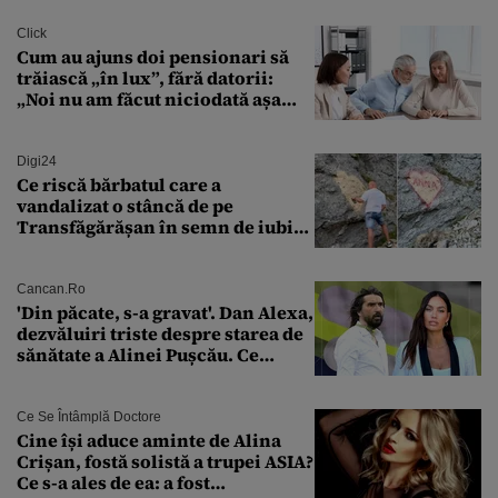
Click
Cum au ajuns doi pensionari să
trăiască „în lux”, fără datorii:
„Noi nu am făcut niciodată așa
ceva”
Digi24
Ce riscă bărbatul care a
vandalizat o stâncă de pe
Transfăgărășan în semn de iubire
față de „Anna”
Cancan.ro
'Din păcate, s-a gravat'. Dan Alexa,
dezvăluiri triste despre starea de
sănătate a Alinei Pușcău. Ce
discuție au avut cu două zile în
urmă
Ce Se Întâmplă Doctore
Cine își aduce aminte de Alina
Crișan, fostă solistă a trupei ASIA?
Ce s-a ales de ea: a fost