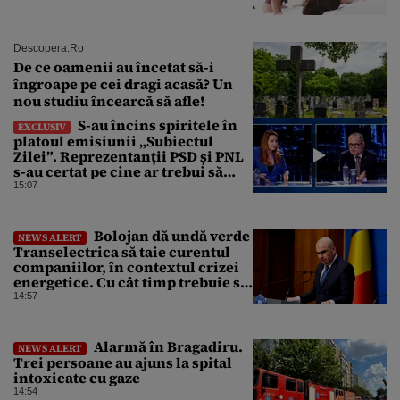
Descopera.ro
De ce oamenii au încetat să-i
îngroape pe cei dragi acasă? Un
nou studiu încearcă să afle!
S-au încins spiritele în
EXCLUSIV
platoul emisiunii „Subiectul
Zilei”. Reprezentanții PSD și PNL
s-au certat pe cine ar trebui să
renegocieze jaloanele PNRR
15:07
Bolojan dă undă verde
NEWS ALERT
Transelectrica să taie curentul
companiilor, în contextul crizei
energetice. Cu cât timp trebuie să
le anunțe înainte
14:57
Alarmă în Bragadiru.
NEWS ALERT
Trei persoane au ajuns la spital
intoxicate cu gaze
14:54