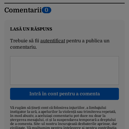
Comentarii
0
LASĂ UN RĂSPUNS
Trebuie să fii
autentificat
pentru a publica un
comentariu.
Intră în cont pentru a comenta
Vă rugăm să țineți cont că folosirea injuriilor, a limbajului
instigator la ură, a apelurilor la violență sau trimiterea repetată,
în mod abuziv, a aceluiași comentariu pot duce nu doar la
ștergerea mesajului, ci și la suspendarea temporară a dreptului
de a comenta. Site-ul nostru încurajează dezbaterile aprinse, dar
civilizate. Vă mulțumim pentru înțelegere și pentru contribuția