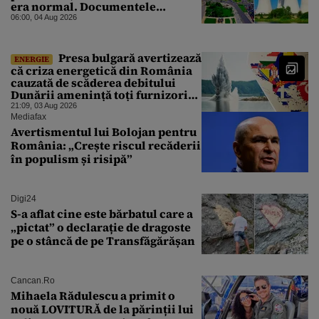
era normal. Documentele
descoperite de Gândul arată că
06:00, 04 Aug 2026
reactoarele au fost închise timp
de 20 de zile
Presa bulgară avertizează
ENERGIE
că criza energetică din România
cauzată de scăderea debitului
Dunării amenință toți furnizorii
balcanici de electricitate
21:09, 03 Aug 2026
Mediafax
Avertismentul lui Bolojan pentru
România: „Crește riscul recăderii
în populism și risipă”
Digi24
S-a aflat cine este bărbatul care a
„pictat” o declarație de dragoste
pe o stâncă de pe Transfăgărășan
Cancan.ro
Mihaela Rădulescu a primit o
nouă LOVITURĂ de la părinții lui