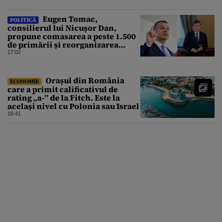
Eugen Tomac,
POLITICĂ
consilierul lui Nicușor Dan,
propune comasarea a peste 1.500
de primării și reorganizarea
administrativă a județelor
17:02
Orașul din România
ECONOMIE
care a primit calificativul de
rating „a-” de la Fitch. Este la
același nivel cu Polonia sau Israel
16:41