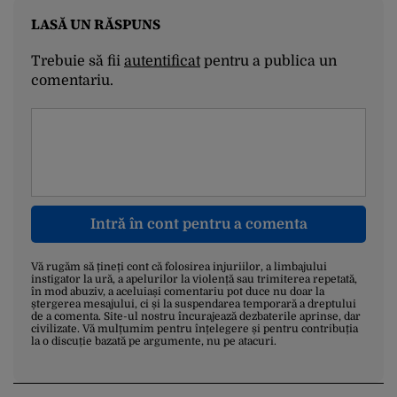
LASĂ UN RĂSPUNS
Trebuie să fii
autentificat
pentru a publica un
comentariu.
Intră în cont pentru a comenta
Vă rugăm să țineți cont că folosirea injuriilor, a limbajului
instigator la ură, a apelurilor la violență sau trimiterea repetată,
în mod abuziv, a aceluiași comentariu pot duce nu doar la
ștergerea mesajului, ci și la suspendarea temporară a dreptului
de a comenta. Site-ul nostru încurajează dezbaterile aprinse, dar
civilizate. Vă mulțumim pentru înțelegere și pentru contribuția
la o discuție bazată pe argumente, nu pe atacuri.