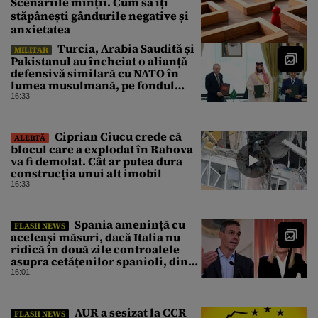
Scenariile minții. Cum să îți
stăpânești gândurile negative și
anxietatea
Turcia, Arabia Saudită și
MILITAR
Pakistanul au încheiat o alianță
defensivă similară cu NATO în
lumea musulmană, pe fondul
conflictelor din Orientul Mijlociu
16:33
Ciprian Ciucu crede că
ALERTĂ
blocul care a explodat în Rahova
va fi demolat. Cât ar putea dura
construcția unui alt imobil
16:33
Spania amenință cu
FLASH NEWS
aceleași măsuri, dacă Italia nu
ridică în două zile controalele
asupra cetățenilor spanioli, din
cauza crizei migrației
16:01
AUR a sesizat la CCR
FLASH NEWS