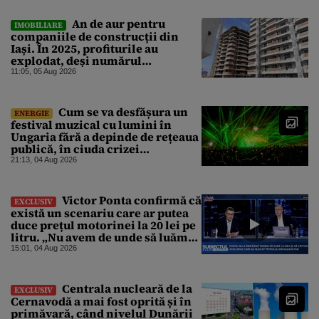
An de aur pentru
IMOBILIARE
companiile de construcții din
Iași. În 2025, profiturile au
explodat, deși numărul
angajaților a scăzut
11:05, 05 Aug 2026
Cum se va desfășura un
ENERGIE
festival muzical cu lumini în
Ungaria fără a depinde de rețeaua
publică, în ciuda crizei
energetice
21:13, 04 Aug 2026
Victor Ponta confirmă că
EXCLUSIV
există un scenariu care ar putea
duce prețul motorinei la 20 lei pe
litru. „Nu avem de unde să luăm
petrol”
15:01, 04 Aug 2026
Centrala nucleară de la
EXCLUSIV
Cernavodă a mai fost oprită și în
primăvară, când nivelul Dunării