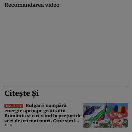
Recomandarea video
Citește Și
Bulgarii cumpără
EXCLUSIV
energie aproape gratis din
România și o revând la prețuri de
zeci de ori mai mari. Cine sunt
noii „băieți deștepți” din energie
11:00
de la sud de Dunăre