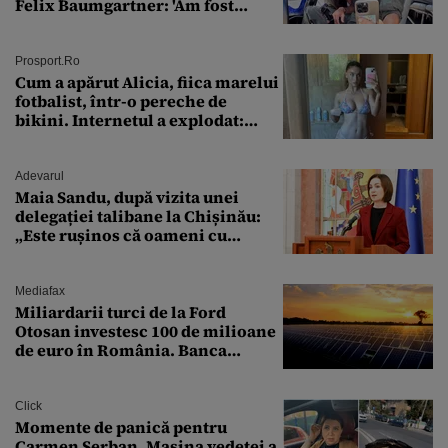
Felix Baumgartner: 'Am fost
ȘTEARSĂ complet din
Prosport.ro
Cum a apărut Alicia, fiica marelui
fotbalist, într-o pereche de
bikini. Internetul a explodat:
„Zeiță superbă!”
Adevarul
Maia Sandu, după vizita unei
delegației talibane la Chișinău:
„Este rușinos că oameni cu
funcții înalte nu se
documentează”
Mediafax
Miliardarii turci de la Ford
Otosan investesc 100 de milioane
de euro în România. Banca
Transilvania le acordă o
finanțare uriașă
Click
Momente de panică pentru
Carmen Șerban. Mașina vedetei a