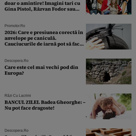
doar o amintire! Imagini tari cu
Gina Pistol, Răzvan Fodor sau
Andra Măruţă şi foştii parteneri
Promotor.ro
2026: Care e presiunea corectă în
anvelope pe caniculă.
Cauciucurile de iarnă pot să facă
explozie la peste 40°C?
Descopera.ro
Care este cel mai vechi pod din
Europa?
Râzi Cu Lacrimi
BANCUL ZILEI. Badea Gheorghe: –
Nu pot face dragoste!
Descopera.ro