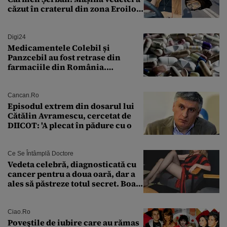
căzut în craterul din zona Eroilor:
„M-am speriat foarte tare”
Digi24
Medicamentele Colebil și
Panzcebil au fost retrase din
farmaciile din România.
Explicația dată de Agenția
Națională a Medicamentului
Cancan.ro
Episodul extrem din dosarul lui
Cătălin Avramescu, cercetat de
DIICOT: 'A plecat în pădure cu o
Ce Se Întâmplă Doctore
Vedeta celebră, diagnosticată cu
cancer pentru a doua oară, dar a
ales să păstreze totul secret. Boala
a fost descoperită la un control de
rutină
Ciao.ro
Poveştile de iubire care au rămas