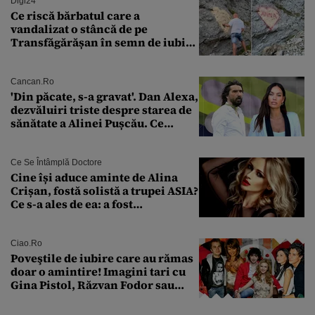
Digi24
Ce riscă bărbatul care a
vandalizat o stâncă de pe
Transfăgărășan în semn de iubire
față de „Anna”
Cancan.ro
'Din păcate, s-a gravat'. Dan Alexa,
dezvăluiri triste despre starea de
sănătate a Alinei Pușcău. Ce
discuție au avut cu două zile în
urmă
Ce Se Întâmplă Doctore
Cine își aduce aminte de Alina
Crișan, fostă solistă a trupei ASIA?
Ce s-a ales de ea: a fost
condamnată la închisoare cu
suspendare. Ce acuzații i se aduc
Ciao.ro
Poveştile de iubire care au rămas
doar o amintire! Imagini tari cu
Gina Pistol, Răzvan Fodor sau
Andra Măruţă şi foştii parteneri