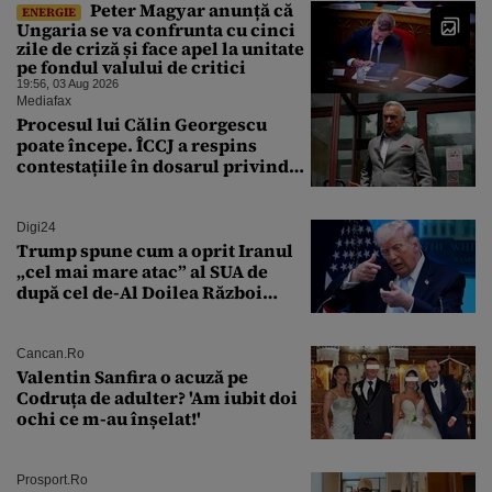
Peter Magyar anunță că
ENERGIE
Ungaria se va confrunta cu cinci
zile de criză și face apel la unitate
pe fondul valului de critici
19:56, 03 Aug 2026
Mediafax
Procesul lui Călin Georgescu
poate începe. ÎCCJ a respins
contestațiile în dosarul privind
lovitura de stat
Digi24
Trump spune cum a oprit Iranul
„cel mai mare atac” al SUA de
după cel de-Al Doilea Război
Mondial
Cancan.ro
Valentin Sanfira o acuză pe
Codruța de adulter? 'Am iubit doi
ochi ce m-au înșelat!'
Prosport.ro