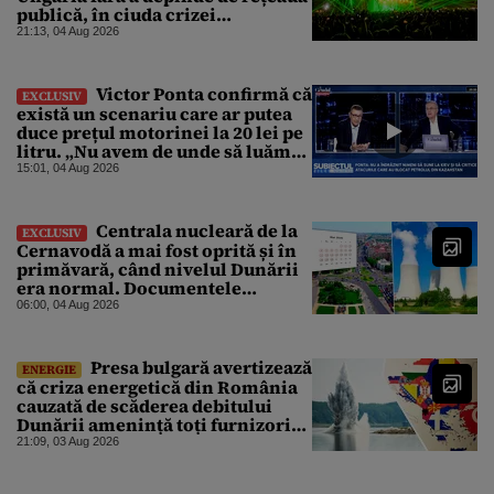
publică, în ciuda crizei
energetice
21:13, 04 Aug 2026
Victor Ponta confirmă că
EXCLUSIV
există un scenariu care ar putea
duce prețul motorinei la 20 lei pe
litru. „Nu avem de unde să luăm
petrol”
15:01, 04 Aug 2026
Centrala nucleară de la
EXCLUSIV
Cernavodă a mai fost oprită și în
primăvară, când nivelul Dunării
era normal. Documentele
descoperite de Gândul arată că
06:00, 04 Aug 2026
reactoarele au fost închise timp
de 20 de zile
Presa bulgară avertizează
ENERGIE
că criza energetică din România
cauzată de scăderea debitului
Dunării amenință toți furnizorii
balcanici de electricitate
21:09, 03 Aug 2026