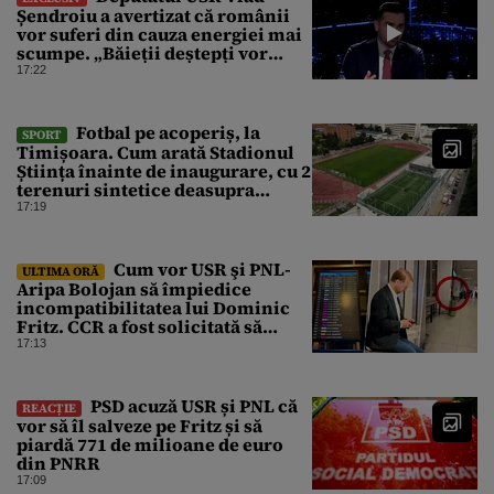
Șendroiu a avertizat că românii
vor suferi din cauza energiei mai
scumpe. „Băieții deștepți vor
specula și după vor crește
17:22
prețurile”
Fotbal pe acoperiș, la
SPORT
Timișoara. Cum arată Stadionul
Știința înainte de inaugurare, cu 2
terenuri sintetice deasupra
tribunei
17:19
Cum vor USR şi PNL-
ULTIMA ORĂ
Aripa Bolojan să împiedice
incompatibilitatea lui Dominic
Fritz. CCR a fost solicitată să
intervină
17:13
PSD acuză USR și PNL că
REACȚIE
vor să îl salveze pe Fritz și să
piardă 771 de milioane de euro
din PNRR
17:09