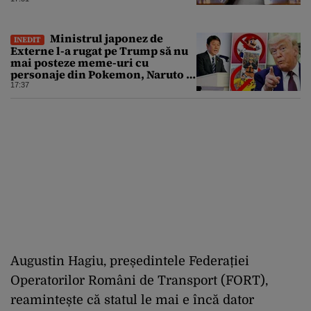
populației
Ministrul japonez de
INEDIT
Externe l-a rugat pe Trump să nu
mai posteze meme-uri cu
personaje din Pokemon, Naruto și
Mario pe platformele social-
17:37
media
Augustin Hagiu, președintele Federației
Operatorilor Români de Transport (FORT),
reamintește că statul le mai e încă dator