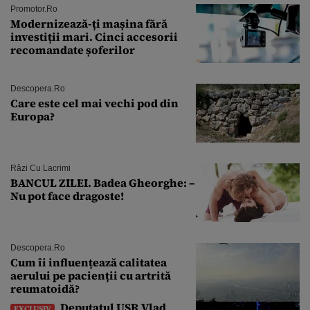
Promotor.ro
Modernizează-ți mașina fără
investiții mari. Cinci accesorii
recomandate șoferilor
Descopera.ro
Care este cel mai vechi pod din
Europa?
Râzi Cu Lacrimi
BANCUL ZILEI. Badea Gheorghe: –
Nu pot face dragoste!
Descopera.ro
Cum îi influențează calitatea
aerului pe pacienții cu artrită
reumatoidă?
Deputatul USR Vlad
EXCLUSIV