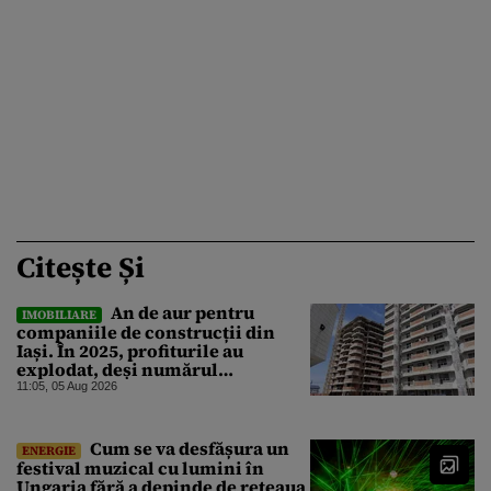
Citește Și
An de aur pentru
IMOBILIARE
companiile de construcții din
Iași. În 2025, profiturile au
explodat, deși numărul
angajaților a scăzut
11:05, 05 Aug 2026
Cum se va desfășura un
ENERGIE
festival muzical cu lumini în
Ungaria fără a depinde de rețeaua