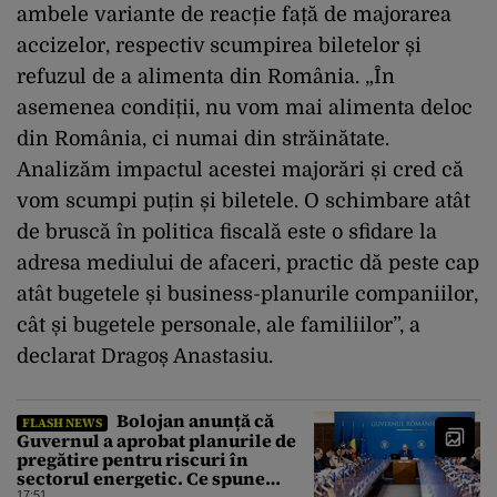
ambele variante de reacție față de majorarea
accizelor, respectiv scumpirea biletelor și
refuzul de a alimenta din România. „În
asemenea condiții, nu vom mai alimenta deloc
din România, ci numai din străinătate.
Analizăm impactul acestei majorări și cred că
vom scumpi puțin și biletele. O schimbare atât
de bruscă în politica fiscală este o sfidare la
adresa mediului de afaceri, practic dă peste cap
atât bugetele și business-planurile companiilor,
cât și bugetele personale, ale familiilor”, a
declarat Dragoș Anastasiu.
Bolojan anunță că
FLASH NEWS
Guvernul a aprobat planurile de
pregătire pentru riscuri în
sectorul energetic. Ce spune
premierul despre consumul
17:51