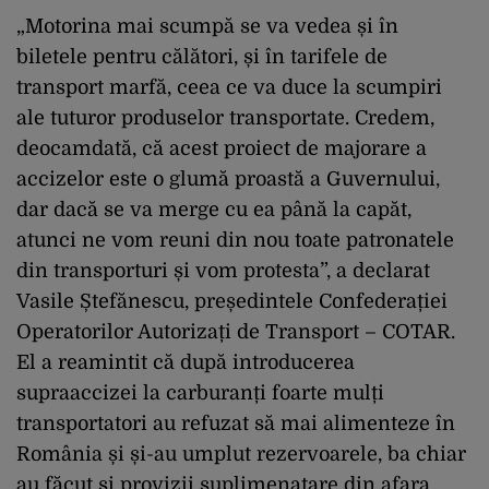
„Motorina mai scumpă se va vedea și în
biletele pentru călători, și în tarifele de
transport marfă, ceea ce va duce la scumpiri
ale tuturor produselor transportate. Credem,
deocamdată, că acest proiect de majorare a
accizelor este o glumă proastă a Guvernului,
dar dacă se va merge cu ea până la capăt,
atunci ne vom reuni din nou toate patronatele
din transporturi și vom protesta”, a declarat
Vasile Ștefănescu, președintele Confederației
Operatorilor Autorizați de Transport – COTAR.
El a reamintit că după introducerea
supraaccizei la carburanți foarte mulți
transportatori au refuzat să mai alimenteze în
România și și-au umplut rezervoarele, ba chiar
au făcut și provizii suplimenatare din afara