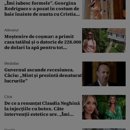
„Îmi iubesc formele”. Georgina
Rodriguez s-a pozat în costum de
baie înainte de nunta cu Cristiano
Ronaldo
Adevarul
Moștenire de coșmar: a primit
casa tatălui și o datorie de 228.000
de dolari la apă pentru tot
cartierul
Mediafax
Guvernul ascunde recesiunea.
Câciu: „Mint și prezintă denaturat
lucrurile”
Click
De ce a renunțat Claudia Neghină
la injecțiile cu botox. Câte
intervenții estetice are. „Îmi
îngheață fața”