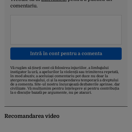
comentariu.
Intră în cont pentru a comenta
Vă rugăm să țineți cont că folosirea injuriilor, a limbajului
instigator la ură, a apelurilor la violență sau trimiterea repetată,
în mod abuziv, a aceluiași comentariu pot duce nu doar la
ștergerea mesajului, ci și la suspendarea temporară a dreptului
de a comenta. Site-ul nostru încurajează dezbaterile aprinse, dar
civilizate. Vă mulțumim pentru înțelegere și pentru contribuția
la o discuție bazată pe argumente, nu pe atacuri.
Recomandarea video