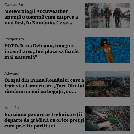
Cancan.ro
Meteorologii Accuweather
anunță o toamnă cum nu prea a
mai fost, în România. Ce se
întâmplă în septembrie,
octombrie și noiembrie 2026, în
București. Pe ce dată ninge
Prosport.ro
FOTO. Irina Deleanu, imagini
incendiare: „Îmi place să fiu cât
mai naturală”
Adevarul
Orașul din inima României care a
trăit visul american. „Țara Oltului
rămâne numai cu bogații, cu
babele, cu moșnegii și cu
sărăntocii”
Mediafax
Buruiana pe care ar trebui să o ții
departe de grădină cu orice preț și
cum previi apariția ei