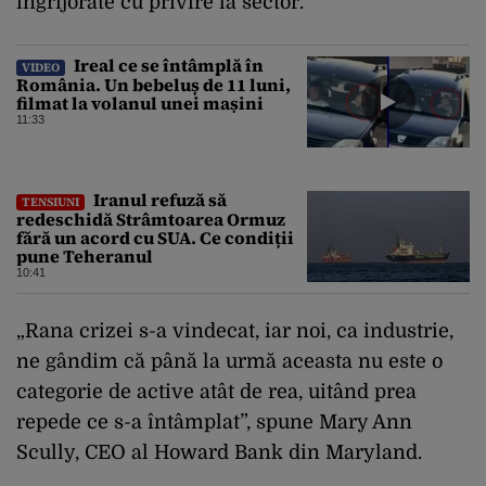
îngrijorate cu privire la sector.
Ireal ce se întâmplă în
VIDEO
România. Un bebeluș de 11 luni,
filmat la volanul unei mașini
11:33
Iranul refuză să
TENSIUNI
redeschidă Strâmtoarea Ormuz
fără un acord cu SUA. Ce condiții
pune Teheranul
10:41
„Rana crizei s-a vindecat, iar noi, ca industrie,
ne gândim că până la urmă aceasta nu este o
categorie de active atât de rea, uitând prea
repede ce s-a întâmplat”, spune Mary Ann
Scully, CEO al Howard Bank din Maryland.