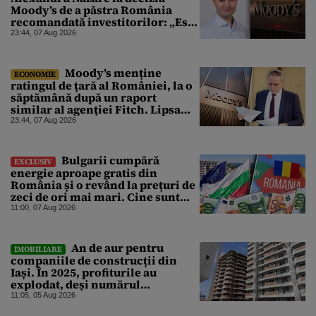
Moody’s de a păstra România
recomandată investitorilor: „Este
un răgaz, dar în niciun caz un
23:44, 07 Aug 2026
motiv de relaxare”
Moody’s menține
ECONOMIE
ratingul de țară al României, la o
săptămână după un raport
similar al agenției Fitch. Lipsa
unui guvern cu puteri depline,
23:44, 07 Aug 2026
principala vulnerabilitate din
raport
Bulgarii cumpără
EXCLUSIV
energie aproape gratis din
România și o revând la prețuri de
zeci de ori mai mari. Cine sunt
noii „băieți deștepți” din energie
11:00, 07 Aug 2026
de la sud de Dunăre
An de aur pentru
IMOBILIARE
companiile de construcții din
Iași. În 2025, profiturile au
explodat, deși numărul
angajaților a scăzut
11:05, 05 Aug 2026