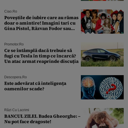
sân în metastază: „Este singurul
tratament care o să mă ajute să
îmi salvez viața”
Ciao.ro
Poveştile de iubire care au rămas
doar o amintire! Imagini tari cu
Gina Pistol, Răzvan Fodor sau
Andra Măruţă şi foştii parteneri
Promotor.ro
Ce se întâmplă dacă trebuie să
fugi cu Tesla în timp ce încarcă?
Un atac armat reaprinde discuția
Descopera.ro
Este adevărat că inteligența
oamenilor scade?
Râzi Cu Lacrimi
BANCUL ZILEI. Badea Gheorghe: –
Nu pot face dragoste!