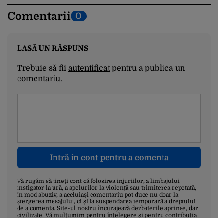
Comentarii
0
LASĂ UN RĂSPUNS
Trebuie să fii
autentificat
pentru a publica un
comentariu.
Intră în cont pentru a comenta
Vă rugăm să țineți cont că folosirea injuriilor, a limbajului
instigator la ură, a apelurilor la violență sau trimiterea repetată,
în mod abuziv, a aceluiași comentariu pot duce nu doar la
ștergerea mesajului, ci și la suspendarea temporară a dreptului
de a comenta. Site-ul nostru încurajează dezbaterile aprinse, dar
civilizate. Vă mulțumim pentru înțelegere și pentru contribuția