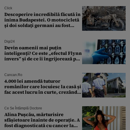
Click
Descoperire incredibilă făcută în
inima Budapestei. O motocicletă
și doi soldați germani au fost
găsiți în Dunăre
Digi24
Devin oamenii mai puțin
inteligenți? Ce este „efectul Flynn
invers” și de ce îi îngrijorează pe
cercetători
Cancan.ro
4.000 lei amendă tuturor
românilor care locuiesc la casă și
fac acest lucru în curte, crezând
că nu îi vede nimeni
Ce Se Întâmplă Doctore
Alina Pușcău, mărturisire
sfâșietoare înainte de operație. A
fost diagnosticată cu cancer la