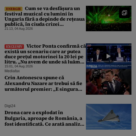
Cum se va desfășura un
ENERGIE
festival muzical cu lumini în
Ungaria fără a depinde de rețeaua
publică, în ciuda crizei
energetice
21:13, 04 Aug 2026
Victor Ponta confirmă că
EXCLUSIV
există un scenariu care ar putea
duce prețul motorinei la 20 lei pe
litru. „Nu avem de unde să luăm
petrol”
15:01, 04 Aug 2026
Mediafax
Crin Antonescu spune că
Alexandru Nazare ar trebui să fie
următorul premier: „E singura
soluție”
Digi24
Drona care a explodat în
Bulgaria, aproape de România, a
fost identificată. Ce arată analiza
preliminară a epavei