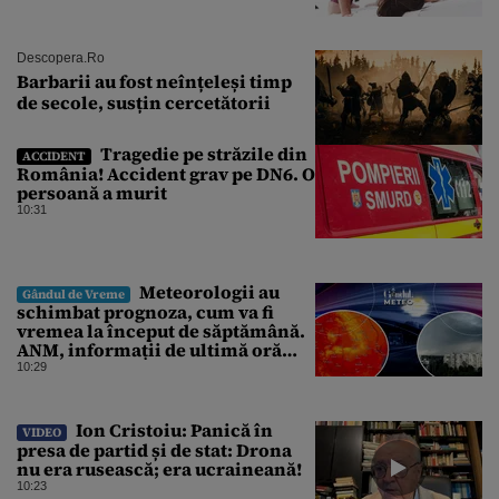
Descopera.ro
Barbarii au fost neînțeleși timp
de secole, susțin cercetătorii
Tragedie pe străzile din
ACCIDENT
România! Accident grav pe DN6. O
persoană a murit
10:31
Meteorologii au
Gândul de Vreme
schimbat prognoza, cum va fi
vremea la început de săptămână.
ANM, informații de ultimă oră
pentru Gândul
10:29
Ion Cristoiu: Panică în
VIDEO
presa de partid și de stat: Drona
nu era rusească; era ucraineană!
10:23