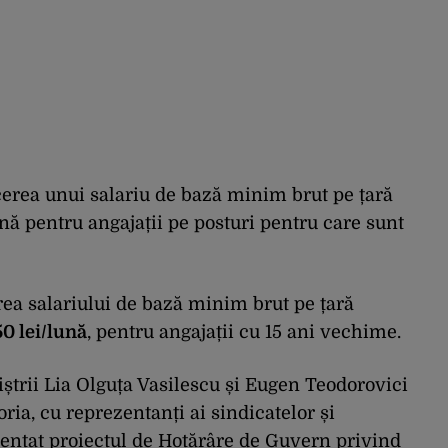
cerea unui salariu de bază minim brut pe țară
ună pentru angajații pe posturi pentru care sunt
rea salariului de bază minim brut pe țară
0 lei/lună
, pentru angajații cu 15 ani vechime.
ștrii Lia Olguța Vasilescu și Eugen Teodorovici
toria, cu reprezentanți ai sindicatelor și
ezentat proiectul de Hotărâre de Guvern privind