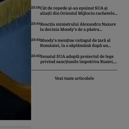
făcut pașii necesari pentru a menține
încrederea investitorilor: „Totuși,
23:58
Cât de repede și-au epuizat SUA și
perspectiva rămâne rezervată”
aliații din Orientul Mijlociu rachetele
în conflictul cu Iranul
23:44
Reacția ministrului Alexandru Nazare
la decizia Moody’s de a păstra
România recomandată investitorilor:
„Este un răgaz, dar în niciun caz un
23:44
Moody’s menține ratingul de țară al
motiv de relaxare”
României, la o săptămână după un
raport similar al agenției Fitch. Lipsa
unui guvern cu puteri depline,
23:40
Senatul SUA adoptă proiectul de lege
principala vulnerabilitate din raport
privind sancțiunile împotriva Rusiei,
promovat de omul lui Trump
Vezi toate articolele