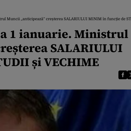
inistrul Muncii „anticipează” creșterea SALARIULUI MINIM în funcție de
la 1 ianuarie. Ministrul
 creșterea SALARIULUI
STUDII și VECHIME