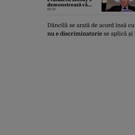
demonstrează că
România a făcut pașii
00:18
necesari pentru a
menține încrederea
investitorilor: „Totuși,
Dăncilă se arată de acord însă cu s
perspectiva rămâne
nu e discriminatorie
se aplică și
rezervată”