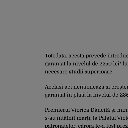
Totodată, acesta prevede introdu
garantat la nivelul de 2350 lei/ l
necesare
studii superioare
.
Același act nenționează și crește
garantat în plată la nivelul de
235
Premierul Viorica Dăncilă și mini
s-au întâlnit marți, la Palatul Vic
patronatelor, cărora le-a fost pr