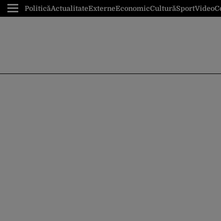
Politică
Actualitate
Externe
Economic
Cultură
Sport
Video
C