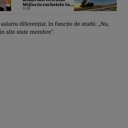
Mijlociu rachetele în
conflictul cu Iranul
23:58
alariu diferențiat, în funcție de studii: „Nu,
 în alte state membre”.