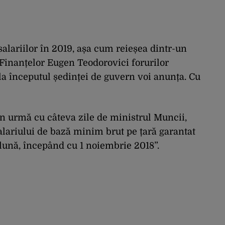
salariilor în 2019, așa cum reieșea dintr-un
inanțelor Eugen Teodorovici forurilor
la începutul ședinței de guvern voi anunța. Cu
în urmă cu câteva zile de ministrul Muncii,
alariului de bază minim brut pe țară garantat
i/lună, începând cu 1 noiembrie 2018”.