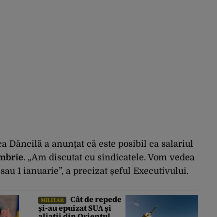
a Dăncilă a anunțat că este posibil ca salariul
embrie
. „Am discutat cu sindicatele. Vom vedea
au 1 ianuarie”, a precizat șeful Executivului.
Cât de repede
MILITAR
și-au epuizat SUA și
aliații din Orientul