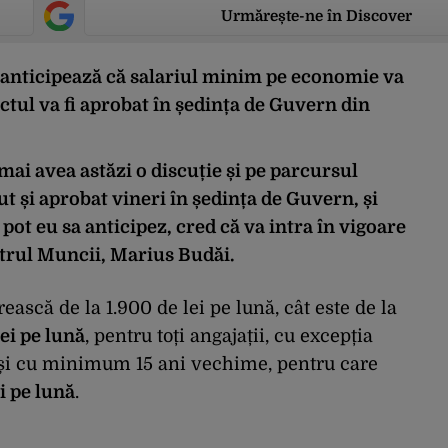
Urmărește-ne în Discover
 anticipează că salariul minim pe economie va
ectul va fi aprobat în ședința de Guvern din
ai avea astăzi o discuție și pe parcursul
tut și aprobat vineri în ședința de Guvern, și
pot eu sa anticipez, cred că
va intra în vigoare
strul Muncii, Marius Budăi.
ască de la 1.900 de lei pe lună, cât este de la
lei pe lună
, pentru toți angajații, cu excepția
 și cu minimum 15 ani vechime, pentru care
i pe lună
.