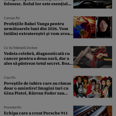
folosesc. Rolul lor este esențial
pentru siguranța mașinii
Cancan.ro
Profețiile Babei Vanga pentru
următoarele luni din 2026. Vom
întâlni extratereștri și vom avea
un nou conflict global
Ce Se Întâmplă Doctore
Vedeta celebră, diagnosticată cu
cancer pentru a doua oară, dar a
ales să păstreze totul secret. Boala
a fost descoperită la un control de
rutină
Ciao.ro
Poveştile de iubire care au rămas
doar o amintire! Imagini tari cu
Gina Pistol, Răzvan Fodor sau
Andra Măruţă şi foştii parteneri
Promotor.ro
Echipa care a creat Porsche 911