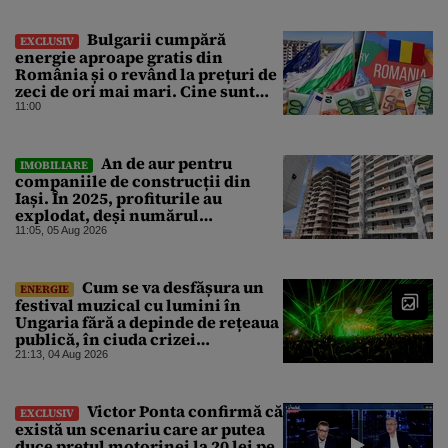
principala vulnerabilitate din
raport
Bulgarii cumpără
EXCLUSIV
energie aproape gratis din
România și o revând la prețuri de
zeci de ori mai mari. Cine sunt
noii „băieți deștepți” din energie
11:00
de la sud de Dunăre
An de aur pentru
IMOBILIARE
companiile de construcții din
Iași. În 2025, profiturile au
explodat, deși numărul
angajaților a scăzut
11:05, 05 Aug 2026
Cum se va desfășura un
ENERGIE
festival muzical cu lumini în
Ungaria fără a depinde de rețeaua
publică, în ciuda crizei
energetice
21:13, 04 Aug 2026
Victor Ponta confirmă că
EXCLUSIV
există un scenariu care ar putea
duce prețul motorinei la 20 lei pe