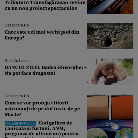
Tribute to Transfăgărășan revine
cu un nou proiect spectaculos
Descopera.ro
Care este cel mai vechi pod din
Europa?
Râzi Cu Lacrimi
BANCUL ZILEI. Badea Gheorghe: –
Nu pot face dragoste!
Descopera.ro
Cum se vor proteja viitorii
astronauți de praful toxic de pe
Marte?
Cod galben de
Gândul de Vreme
caniculă și furtuni. ANM,
prognoza de ultimă oră pentru