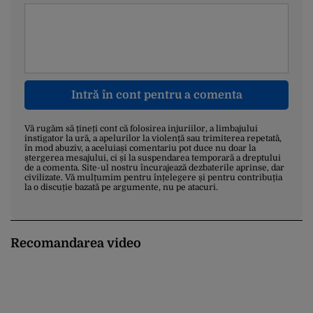
Intră în cont pentru a comenta
Vă rugăm să țineți cont că folosirea injuriilor, a limbajului
instigator la ură, a apelurilor la violență sau trimiterea repetată,
în mod abuziv, a aceluiași comentariu pot duce nu doar la
ștergerea mesajului, ci și la suspendarea temporară a dreptului
de a comenta. Site-ul nostru încurajează dezbaterile aprinse, dar
civilizate. Vă mulțumim pentru înțelegere și pentru contribuția
la o discuție bazată pe argumente, nu pe atacuri.
Recomandarea video