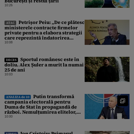
București și restul țării
10:26
Petrișor Peiu: „De ce plătesc
ATAC
ministerele contracte firmelor
private pentru a elabora strategii
care reprezintă îndatorirea
angajaților din minister?”
10:08
Sportul românesc este în
DECES
doliu. Alex Șuler a murit la numai
25 de ani
10:03
Putin transformă
ANALIZA de 10
campania electorală pentru
Duma de Stat în propagandă de
război. Nemulțumirea elitelor,
tratată cu indiferență la Kremlin
10:00
Ion Cristoiu: Primarul
VIDEO