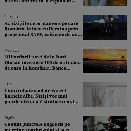
bikini. Internetul a explodat:
„Zeiță superbă!”
Adevarul
Achizițiile de armament pe care
România le face cu Ucraina prin
programul SAFE, criticate de un
expert în securitate: „Nu știm ce
arme ne trebuie”
Mediafax
Miliardarii turci de la Ford
Otosan investesc 100 de milioane
de euro în România. Banca
Transilvania le acordă o
finanțare uriașă
Click
Cum trebuie spălate corect
hainele albe. Nu își vor mai
pierde niciodată strălucirea și
culoarea intensă
Digi24
Ce sunt punctele negre de pe
marginea parbrizului și la ce