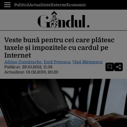
Politică
Actualitate
Externe
Economic
Veste bună pentru cei care plătesc
taxele și impozitele cu cardul pe
Internet
Adrian Dumitrache
,
Emil Popescu
,
Vlad Mironescu
Publicat:
29.10.2012, 11:58
Actualizat:
01.02.2019, 20:23