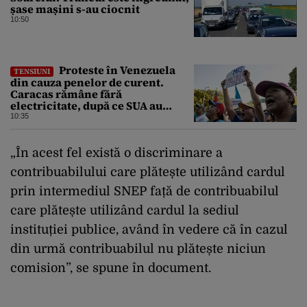
șase mașini s-au ciocnit
10:50
Proteste în Venezuela
TENSIUNI
din cauza penelor de curent.
Caracas rămâne fără
electricitate, după ce SUA au
promis modernizarea rețelei
10:35
„În acest fel există o discriminare a
contribuabilului care plătește utilizând cardul
prin intermediul SNEP față de contribuabilul
care plătește utilizând cardul la sediul
instituției publice, având în vedere că în cazul
din urmă contribuabilul nu plătește niciun
comision”, se spune în document.