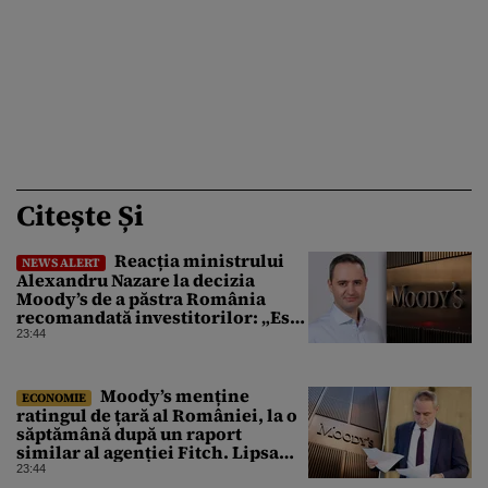
Citește Și
Reacția ministrului
NEWS ALERT
Alexandru Nazare la decizia
Moody’s de a păstra România
recomandată investitorilor: „Este
un răgaz, dar în niciun caz un
23:44
motiv de relaxare”
Moody’s menține
ECONOMIE
ratingul de țară al României, la o
săptămână după un raport
similar al agenției Fitch. Lipsa
unui guvern cu puteri depline,
23:44