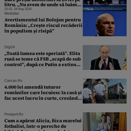
litru. „Nu avem de unde să luăm
petrol”
15:01, 04 Aug 2026
Mediafax
Avertismentul lui Bolojan pentru
România: „Crește riscul recăderii
în populism și risipă”
Digi24
„Toată lumea este speriată”. Elita
rusă se teme că FSB „scapă de sub
control”, după ce Putin a extins
puterea serviciului
Cancan.ro
4.000 lei amendă tuturor
românilor care locuiesc la casă și
fac acest lucru în curte, crezând
că nu îi vede nimeni
Prosport.ro
Cum a apărut Alicia, fiica marelui
fotbalist, într-o pereche de