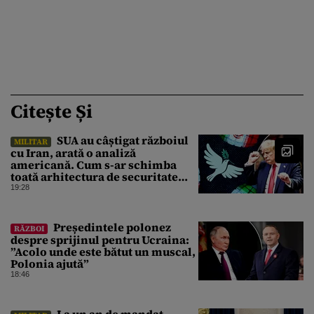
Citește Și
SUA au câștigat războiul
MILITAR
cu Iran, arată o analiză
americană. Cum s-ar schimba
toată arhitectura de securitate
din Orientul Mijlociu
19:28
Președintele polonez
RĂZBOI
despre sprijinul pentru Ucraina:
”Acolo unde este bătut un muscal,
Polonia ajută”
18:46
La un an de mandat,