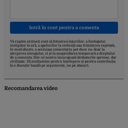
Intră în cont pentru a comenta
Vă rugăm să țineți cont că folosirea injuriilor, a limbajului
instigator la ură, a apelurilor la violență sau trimiterea repetată,
în mod abuziv, a aceluiași comentariu pot duce nu doar la
ștergerea mesajului, ci și la suspendarea temporară a dreptului
de a comenta. Site-ul nostru încurajează dezbaterile aprinse, dar
civilizate. Vă mulțumim pentru înțelegere și pentru contribuția
la o discuție bazată pe argumente, nu pe atacuri.
Recomandarea video