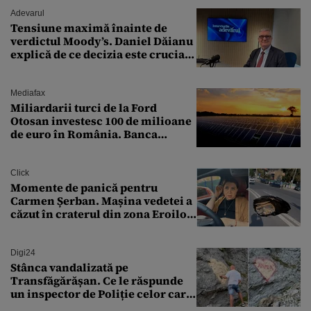
Adevarul
Tensiune maximă înainte de
verdictul Moody’s. Daniel Dăianu
explică de ce decizia este crucială
pentru economia României
Mediafax
Miliardarii turci de la Ford
Otosan investesc 100 de milioane
de euro în România. Banca
Transilvania le acordă o
finanțare uriașă
Click
Momente de panică pentru
Carmen Șerban. Mașina vedetei a
căzut în craterul din zona Eroilor:
„M-am speriat foarte tare”
Digi24
Stânca vandalizată pe
Transfăgărășan. Ce le răspunde
un inspector de Poliție celor care
întreabă: „Dar ce a făcut?”