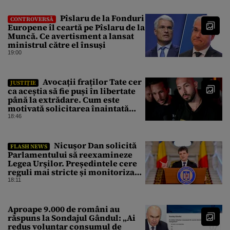
Pîslaru de la Fonduri
CONTROVERSĂ
Europene îl ceartă pe Pîslaru de la
Muncă. Ce avertisment a lansat
ministrul către el însuși
19:00
Avocații fraților Tate cer
JUSTIȚIE
ca aceștia să fie puși în libertate
până la extrădare. Cum este
motivată solicitarea înaintată
instanței
18:46
Nicuşor Dan solicită
FLASH NEWS
Parlamentului să reexamineze
Legea Urşilor. Președintele cere
reguli mai stricte și monitorizare
în timp real
18:11
Aproape 9.000 de români au
răspuns la Sondajul Gândul: „Ai
redus voluntar consumul de