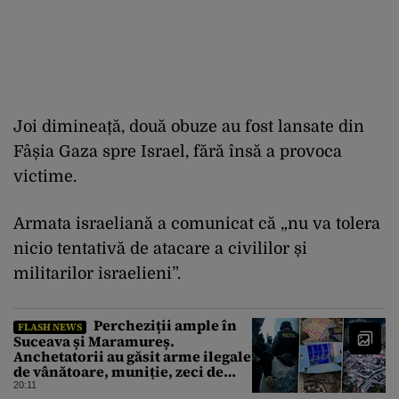
Joi dimineață, două obuze au fost lansate din
Fâșia Gaza spre Israel, fără însă a provoca
victime.
Armata israeliană a comunicat că „nu va tolera
nicio tentativă de atacare a civililor și
militarilor israelieni”.
Percheziții ample în
FLASH NEWS
Suceava și Maramureș.
Anchetatorii au găsit arme ilegale
de vânătoare, muniție, zeci de
trofee de vânat și materiale
20:11