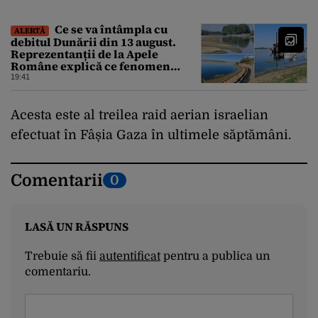
pirotehnice
Ce se va întâmpla cu
ALERTĂ
debitul Dunării din 13 august.
Reprezentanții de la Apele
Române explică ce fenomen
urmează
19:41
Acesta este al treilea raid aerian israelian
efectuat în Fâșia Gaza în ultimele săptămâni.
Comentarii
0
LASĂ UN RĂSPUNS
Trebuie să fii
autentificat
pentru a publica un
comentariu.