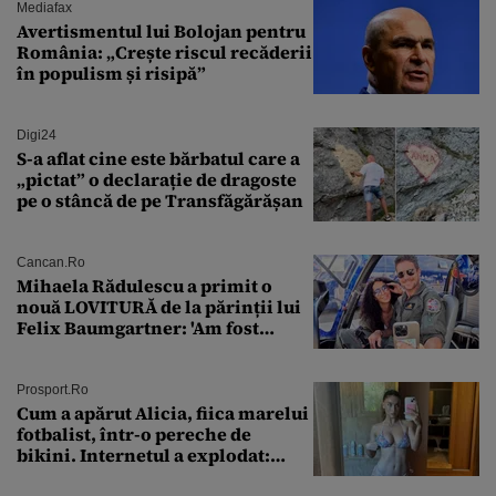
Mediafax
Avertismentul lui Bolojan pentru
România: „Crește riscul recăderii
în populism și risipă”
Digi24
S-a aflat cine este bărbatul care a
„pictat” o declarație de dragoste
pe o stâncă de pe Transfăgărășan
Cancan.ro
Mihaela Rădulescu a primit o
nouă LOVITURĂ de la părinții lui
Felix Baumgartner: 'Am fost
ȘTEARSĂ complet din
Prosport.ro
Cum a apărut Alicia, fiica marelui
fotbalist, într-o pereche de
bikini. Internetul a explodat:
„Zeiță superbă!”