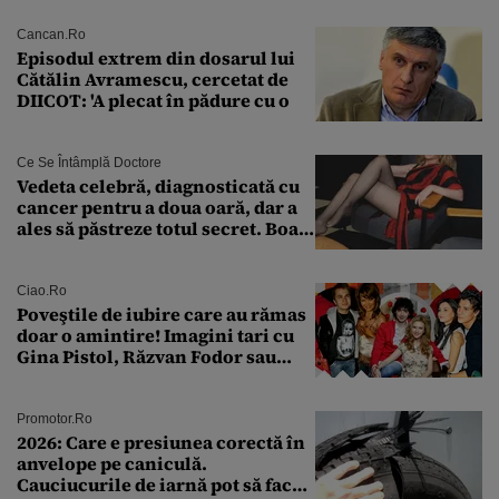
Cancan.ro
Episodul extrem din dosarul lui
Cătălin Avramescu, cercetat de
DIICOT: 'A plecat în pădure cu o
Ce Se Întâmplă Doctore
Vedeta celebră, diagnosticată cu
cancer pentru a doua oară, dar a
ales să păstreze totul secret. Boala
a fost descoperită la un control de
rutină
Ciao.ro
Poveştile de iubire care au rămas
doar o amintire! Imagini tari cu
Gina Pistol, Răzvan Fodor sau
Andra Măruţă şi foştii parteneri
Promotor.ro
2026: Care e presiunea corectă în
anvelope pe caniculă.
Cauciucurile de iarnă pot să facă