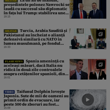
MILITAR
președintele polonez Nawrocki se
laudă cu succesul său diplomatic
în fața lui Trump: stabilirea unei
prezențe americane permanente
18:15
Turcia, Arabia Saudită și
MILITAR
Pakistanul au încheiat o alianță
defensivă similară cu NATO în
lumea musulmană, pe fondul
conflictelor din Orientul Mijlociu
16:33
Spania amenință cu
FLASH NEWS
aceleași măsuri, dacă Italia nu
ridică în două zile controalele
asupra cetățenilor spanioli, din
cauza crizei migrației
16:01
Taifunul Dolphin lovește
VIDEO
Japonia. Sute de mii de oameni au
primit ordin de evacuare, iar
peste 500 de zboruri au fost
anulate
15:09