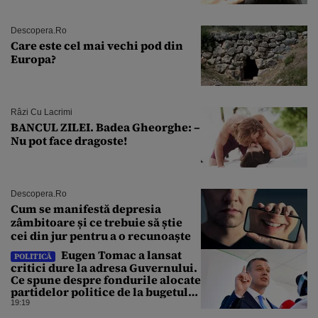
explozie la peste 40°C?
Descopera.ro
Care este cel mai vechi pod din
Europa?
Râzi Cu Lacrimi
BANCUL ZILEI. Badea Gheorghe: –
Nu pot face dragoste!
Descopera.ro
Cum se manifestă depresia
zâmbitoare și ce trebuie să știe
cei din jur pentru a o recunoaște
Eugen Tomac a lansat
POLITICĂ
critici dure la adresa Guvernului.
Ce spune despre fondurile alocate
partidelor politice de la bugetul
de stat
19:19