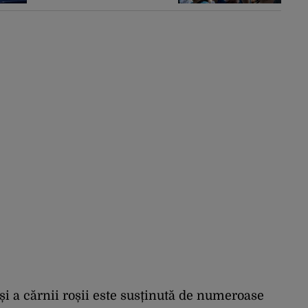
SUA au promis
modernizarea rețelei
i a cărnii roșii este susținută de numeroase