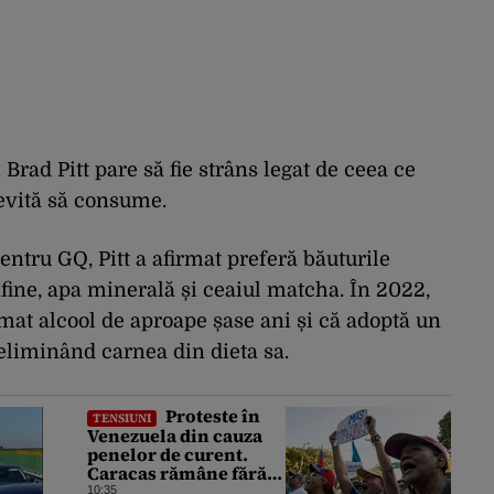
 Brad Pitt pare să fie strâns legat de ceea ce
evită să consume.
entru GQ, Pitt a afirmat preferă băuturile
afine, apa minerală și ceaiul matcha. În 2022,
mat alcool de aproape șase ani și că adoptă un
 eliminând carnea din dieta sa.
Proteste în
TENSIUNI
Venezuela din cauza
penelor de curent.
Caracas rămâne fără
electricitate, după ce
10:35