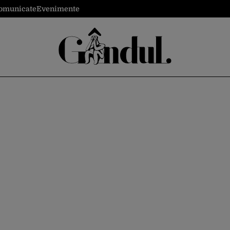
omunicate
Evenimente