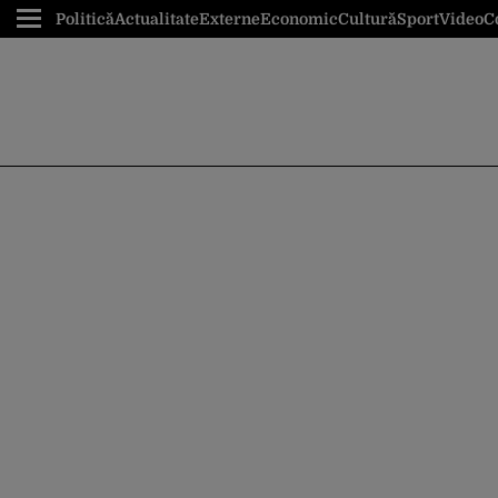
Politică
Actualitate
Externe
Economic
Cultură
Sport
Video
C