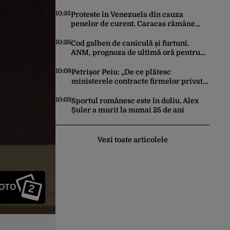
au ciocnit
10:35
Proteste în Venezuela din cauza
penelor de curent. Caracas rămâne
fără electricitate, după ce SUA au
promis modernizarea rețelei
10:26
Cod galben de caniculă și furtuni.
ANM, prognoza de ultimă oră pentru
București și restul țării
10:08
Petrișor Peiu: „De ce plătesc
ministerele contracte firmelor private
pentru a elabora strategii care
reprezintă îndatorirea angajaților din
10:03
Sportul românesc este în doliu. Alex
minister?”
Șuler a murit la numai 25 de ani
Vezi toate articolele
2
FOTO