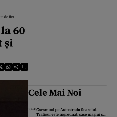
e de fier
la 60
 și
Cele Mai Noi
10:50
Carambol pe Autostrada Soarelui.
Traficul este îngreunat, șase mașini s-