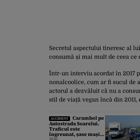
Secretul aspectului tineresc al lui
consumă și mai mult de ceea ce 
Într-un interviu acordat în 2017 p
nonalcoolice, cum ar fi sucul de 
actorul a dezvăluit că nu a consu
stil de viață vegan încă din 2011,
Carambol pe
ACCIDENT
Autostrada Soarelui.
Traficul este
îngreunat, șase mașini
s-au ciocnit
10:50