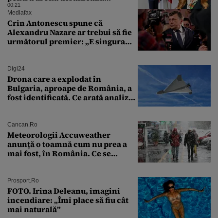
prăbușită în apropierea
00:21
infrastructurii critice
Mediafax
Crin Antonescu spune că
Alexandru Nazare ar trebui să fie
următorul premier: „E singura
soluție”
Digi24
Drona care a explodat în
Bulgaria, aproape de România, a
fost identificată. Ce arată analiza
preliminară a epavei
Cancan.ro
Meteorologii Accuweather
anunță o toamnă cum nu prea a
mai fost, în România. Ce se
întâmplă în septembrie,
octombrie și noiembrie 2026, în
București. Pe ce dată ninge
Prosport.ro
FOTO. Irina Deleanu, imagini
incendiare: „Îmi place să fiu cât
mai naturală”