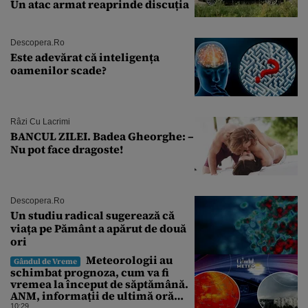
Un atac armat reaprinde discuția
Descopera.ro
Este adevărat că inteligența
oamenilor scade?
Râzi Cu Lacrimi
BANCUL ZILEI. Badea Gheorghe: –
Nu pot face dragoste!
Descopera.ro
Un studiu radical sugerează că
viața pe Pământ a apărut de două
ori
Meteorologii au
Gândul de Vreme
schimbat prognoza, cum va fi
vremea la început de săptămână.
ANM, informații de ultimă oră
pentru Gândul
10:29