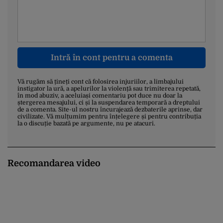
Intră în cont pentru a comenta
Vă rugăm să țineți cont că folosirea injuriilor, a limbajului
instigator la ură, a apelurilor la violență sau trimiterea repetată,
în mod abuziv, a aceluiași comentariu pot duce nu doar la
ștergerea mesajului, ci și la suspendarea temporară a dreptului
de a comenta. Site-ul nostru încurajează dezbaterile aprinse, dar
civilizate. Vă mulțumim pentru înțelegere și pentru contribuția
la o discuție bazată pe argumente, nu pe atacuri.
Recomandarea video