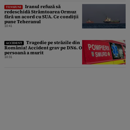
Iranul refuză să
TENSIUNI
redeschidă Strâmtoarea Ormuz
fără un acord cu SUA. Ce condiții
pune Teheranul
10:41
Tragedie pe străzile din
ACCIDENT
România! Accident grav pe DN6. O
persoană a murit
10:31