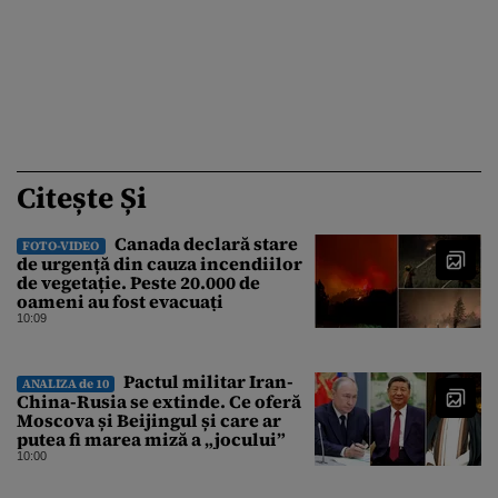
Citește Și
Canada declară stare
FOTO-VIDEO
de urgență din cauza incendiilor
de vegetație. Peste 20.000 de
oameni au fost evacuați
10:09
Pactul militar Iran-
ANALIZA de 10
China-Rusia se extinde. Ce oferă
Moscova și Beijingul și care ar
putea fi marea miză a „jocului”
10:00