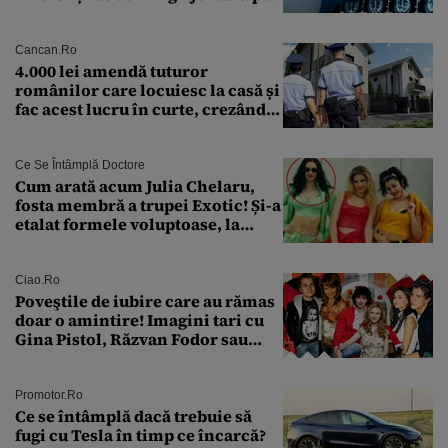
cercetători
Cancan.ro
4.000 lei amendă tuturor
românilor care locuiesc la casă și
fac acest lucru în curte, crezând
că nu îi vede nimeni
Ce Se Întâmplă Doctore
Cum arată acum Julia Chelaru,
fosta membră a trupei Exotic! Și-a
etalat formele voluptoase, la
aproape 50 de ani
Ciao.ro
Poveştile de iubire care au rămas
doar o amintire! Imagini tari cu
Gina Pistol, Răzvan Fodor sau
Andra Măruţă şi foştii parteneri
Promotor.ro
Ce se întâmplă dacă trebuie să
fugi cu Tesla în timp ce încarcă?