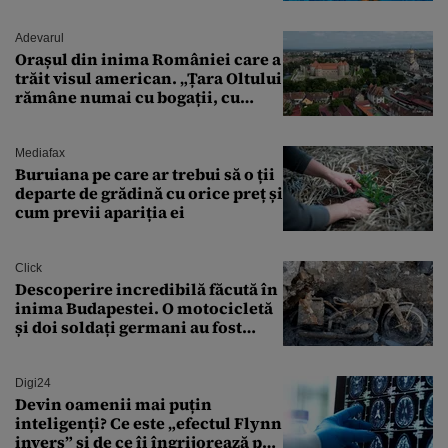
Adevarul
Orașul din inima României care a
trăit visul american. „Țara Oltului
rămâne numai cu bogații, cu
babele, cu moșnegii și cu
sărăntocii”
Mediafax
Buruiana pe care ar trebui să o ții
departe de grădină cu orice preț și
cum previi apariția ei
Click
Descoperire incredibilă făcută în
inima Budapestei. O motocicletă
și doi soldați germani au fost
găsiți în Dunăre
Digi24
Devin oamenii mai puțin
inteligenți? Ce este „efectul Flynn
invers” și de ce îi îngrijorează pe