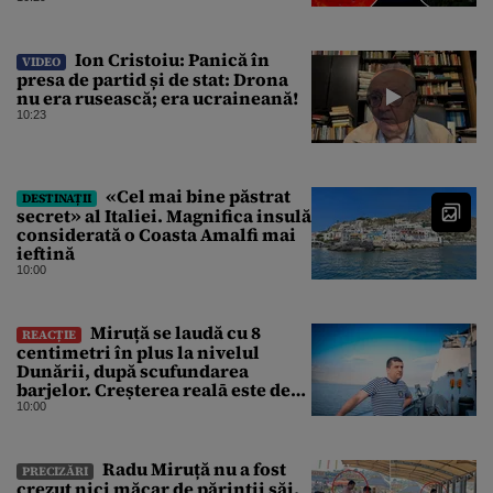
Ion Cristoiu: Panică în
VIDEO
presa de partid și de stat: Drona
nu era rusească; era ucraineană!
10:23
«Cel mai bine păstrat
DESTINAȚII
secret» al Italiei. Magnifica insulă
considerată o Coasta Amalfi mai
ieftină
10:00
Miruță se laudă cu 8
REACȚIE
centimetri în plus la nivelul
Dunării, după scufundarea
barjelor. Creșterea realā este de
doar 4 centimetri
10:00
Radu Miruță nu a fost
PRECIZĂRI
crezut nici măcar de părinții săi,