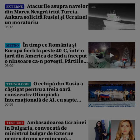
Atacurile asupra navelor
EXTERNE
din Marea Neagră irită Turcia.
Ankara solicită Rusiei și Ucrainei
un moratoriu
08:12
În timp ce România și
METEO
Europa fierb la peste 40°C, într-o
țară din America de Sud a început
o ninsoare ca-n povești. Pârtiile
s-au umplut de schiori
06:00
O echipă din Rusia a
TEHNOLOGIE
câștigat pentru a treia oară
consecutiv Olimpiada
Internațională de AI, cu șapte
medalii din aur și una de bronz
00:56
Ambasadoarea Ucrainei
TENSIUNI
în Bulgaria, convocată de
ministrul bulgar de Externe
pentru drona ucraineană