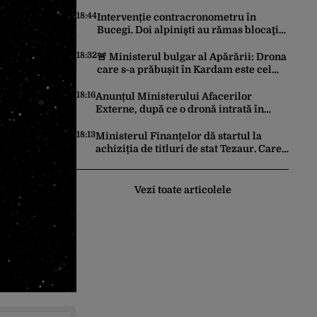
la rege pe TikTok
18:44
Intervenție contracronometru în
Bucegi. Doi alpinişti au rămas blocaţi
în peretele Văii Albe
18:32
🚨 Ministerul bulgar al Apărării: Drona
care s-a prăbușit în Kardam este cel
mai probabil ucraineană
18:16
Anunțul Ministerului Afacerilor
Externe, după ce o dronă intrată în
Bulgaria din România a explodat la
graniță
18:13
Ministerul Finanțelor dă startul la
achiziția de titluri de stat Tezaur. Care
este plafonul minim
Vezi toate articolele