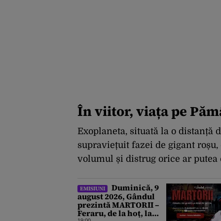
În viitor, viața pe Păm
Exoplaneta, situată la o distanță 
supraviețuit fazei de gigant roșu,
volumul și distrug orice ar putea 
Duminică, 9
EMISIUNI
august 2026, Gândul
prezintă MARTORII –
Feraru, de la hoț, la
19:00