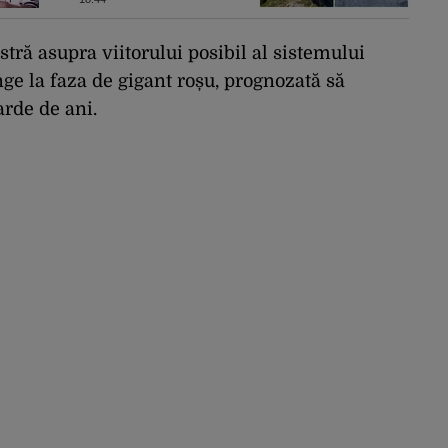
peretele Văii Albe
tră asupra viitorului posibil al sistemului
nge la faza de gigant roșu, prognozată să
rde de ani.