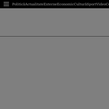
Politică
Actualitate
Externe
Economic
Cultură
Sport
Video
C