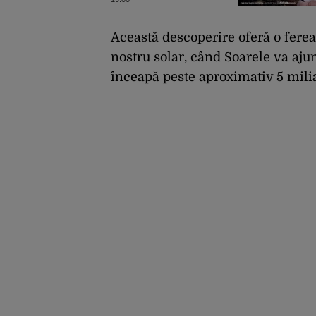
rege pe TikTok
Această descoperire oferă o fereas
nostru solar, când Soarele va aju
înceapă peste aproximativ 5 milia