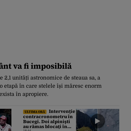
ânt va fi imposibilă
de 2,1 unități astronomice de steaua sa, a
 o etapă în care stelele își măresc enorm
exista în apropiere.
Intervenție
ULTIMA ORĂ
contracronometru în
Bucegi. Doi alpinişti
au rămas blocaţi în
18:44