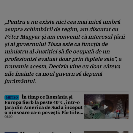
„Pentru a nu exista nici cea mai mică umbră
asupra schimbării de regim, am discutat cu
Péter Magyar și am convenit că interesul țării
și al guvernului Tisza este ca funcția de
ministru al Justiției să fie ocupată de un
profesionist evaluat doar prin faptele sale”, a
transmis acesta. Decizia vine cu doar câteva
zile înainte ca noul guvern să depună
jurământul.
În timp ce România și
METEO
Europa fierb la peste 40°C, într-o
țară din America de Sud a început
o ninsoare ca-n povești: Pârtiile
s-au umplut de schiori
06:00