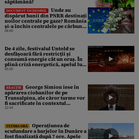
săptămână?
Unde au
DOCUMENT INCREDIBIL
dispărut banii din PNRR destinați
noilor centrale pe gaze? România
și-a închis centralele pe cărbune
în ritm galopant, dar nu a pus
06:00
nimic în loc. 20 milioane de euro
s-au dus pe apa sâmbetei
De 4 zile, festivalul Untold se
desfășoară fără restricții și
consumă energie cât un oraș. În
plină criză energetică, apelul lui
Bolojan de economisire a
05:00
energiei nu s-a auzit la Cluj, în
orașul condus de colegul de
partid, Emil Boc
George Simion iese în
REACȚIE
apărarea ciobanilor de pe
Transalpina, ale căror turme vor
fi sacrificate în contextul
focarului de variolă ovină
22:44
Operațiunea de
ULTIMA ORĂ
scufundare a barjelor în Dunăre a
fost finalizată după 7 ore. Apele