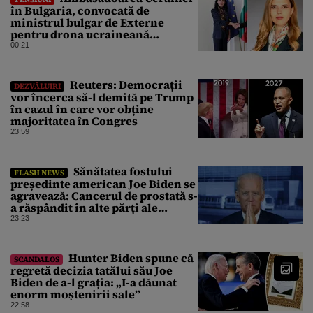
în Bulgaria, convocată de
ministrul bulgar de Externe
pentru drona ucraineană
prăbușită în apropierea
00:21
infrastructurii critice
Reuters: Democrații
DEZVĂLUIRI
vor încerca să-l demită pe Trump
în cazul în care vor obține
majoritatea în Congres
23:59
Sănătatea fostului
FLASH NEWS
președinte american Joe Biden se
agravează: Cancerul de prostată s-
a răspândit în alte părți ale
corpului
23:23
Hunter Biden spune că
SCANDALOS
regretă decizia tatălui său Joe
Biden de a-l grația: „I-a dăunat
enorm moștenirii sale”
22:58