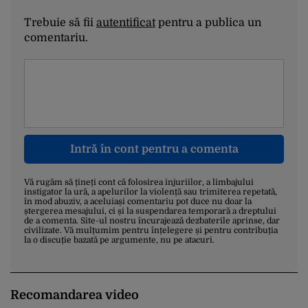
Trebuie să fii
autentificat
pentru a publica un
comentariu.
Intră în cont pentru a comenta
Vă rugăm să țineți cont că folosirea injuriilor, a limbajului
instigator la ură, a apelurilor la violență sau trimiterea repetată,
în mod abuziv, a aceluiași comentariu pot duce nu doar la
ștergerea mesajului, ci și la suspendarea temporară a dreptului
de a comenta. Site-ul nostru încurajează dezbaterile aprinse, dar
civilizate. Vă mulțumim pentru înțelegere și pentru contribuția
la o discuție bazată pe argumente, nu pe atacuri.
Recomandarea video