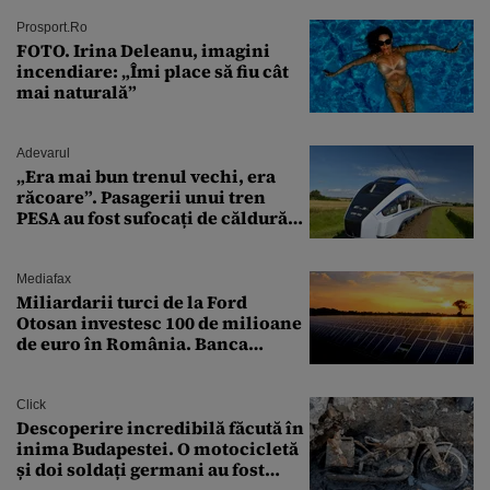
Prosport.ro
FOTO. Irina Deleanu, imagini
incendiare: „Îmi place să fiu cât
mai naturală”
Adevarul
„Era mai bun trenul vechi, era
răcoare”. Pasagerii unui tren
PESA au fost sufocați de căldură
pe ruta București-Constanța
Mediafax
Miliardarii turci de la Ford
Otosan investesc 100 de milioane
de euro în România. Banca
Transilvania le acordă o
finanțare uriașă
Click
Descoperire incredibilă făcută în
inima Budapestei. O motocicletă
și doi soldați germani au fost
găsiți în Dunăre