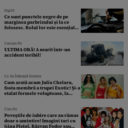
Digi24
Ce sunt punctele negre de pe
marginea parbrizului și la ce
folosesc. Rolul lor este esențial
pentru siguranța mașinii
Cancan.ro
ULTIMA ORĂ! A murit într-un
accident teribil!
Ce Se Întâmplă Doctore
Cum arată acum Julia Chelaru,
fosta membră a trupei Exotic! Și-a
etalat formele voluptoase, la
aproape 50 de ani
Ciao.ro
Poveştile de iubire care au rămas
doar o amintire! Imagini tari cu
Gina Pistol, Răzvan Fodor sau