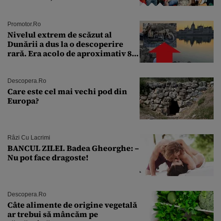
Andra Măruţă şi foştii parteneri
Promotor.ro
Nivelul extrem de scăzut al
Dunării a dus la o descoperire
rară. Era acolo de aproximativ 80
de ani
Descopera.ro
Care este cel mai vechi pod din
Europa?
Râzi Cu Lacrimi
BANCUL ZILEI. Badea Gheorghe: –
Nu pot face dragoste!
Descopera.ro
Câte alimente de origine vegetală
ar trebui să mâncăm pe