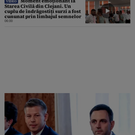
Moment emoționant la
VIDEO
Starea Civilă din Clejani. Un
cuplu de îndrăgostiți surzi a fost
cununat prin limbajul semnelor
06:00