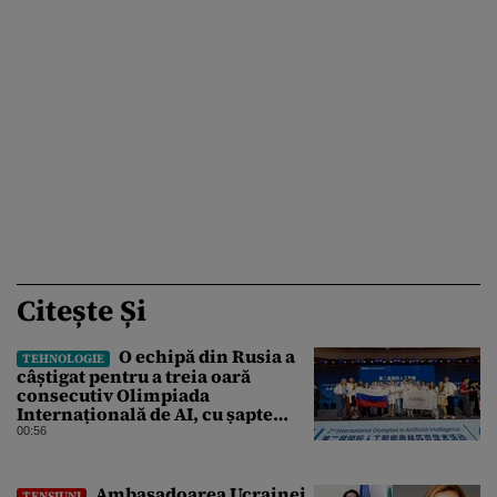
Citește Și
O echipă din Rusia a
TEHNOLOGIE
câștigat pentru a treia oară
consecutiv Olimpiada
Internațională de AI, cu șapte
medalii din aur și una de bronz
00:56
Ambasadoarea Ucrainei
TENSIUNI