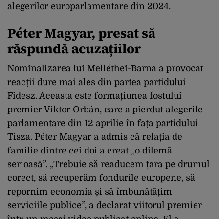
alegerilor europarlamentare din 2024.
Péter Magyar, presat să
răspundă acuzațiilor
Nominalizarea lui Melléthei-Barna a provocat
reacții dure mai ales din partea partidului
Fidesz. Aceasta este formațiunea fostului
premier Viktor Orbán, care a pierdut alegerile
parlamentare din 12 aprilie în fața partidului
Tisza. Péter Magyar a admis că relația de
familie dintre cei doi a creat „o dilemă
serioasă”. „Trebuie să readucem țara pe drumul
corect, să recuperăm fondurile europene, să
repornim economia și să îmbunătățim
serviciile publice”, a declarat viitorul premier
într-un mesaj video publicat online. El a