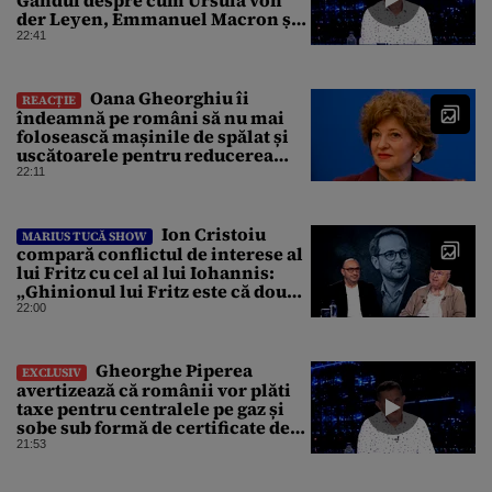
der Leyen, Emmanuel Macron și
Zelenski plănuiesc pe Signal să îl
22:41
pună „la respect” pe Trump
Oana Gheorghiu îi
REACȚIE
îndeamnă pe români să nu mai
folosească mașinile de spălat și
uscătoarele pentru reducerea
consumului de energie
22:11
Ion Cristoiu
MARIUS TUCĂ SHOW
compară conflictul de interese al
lui Fritz cu cel al lui Iohannis:
„Ghinionul lui Fritz este că două
instanțe l-au declarat
22:00
incompatibil”
Gheorghe Piperea
EXCLUSIV
avertizează că românii vor plăti
taxe pentru centralele pe gaz și
sobe sub formă de certificate de
CO2
21:53