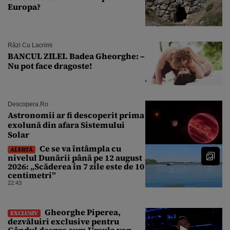
Europa?
Râzi Cu Lacrimi
BANCUL ZILEI. Badea Gheorghe: –
Nu pot face dragoste!
Descopera.ro
Astronomii ar fi descoperit prima
exolună din afara Sistemului
Solar
Ce se va întâmpla cu
ALERTĂ
nivelul Dunării până pe 12 august
2026: „Scăderea în 7 zile este de 10
centimetri”
22:43
Gheorghe Piperea,
EXCLUSIV
dezvăluiri exclusive pentru
Gândul despre cum Ursula von