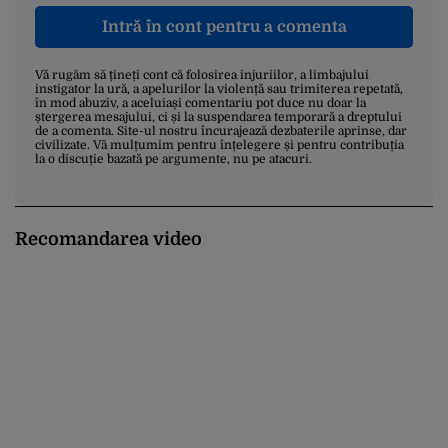
Intră în cont pentru a comenta
Vă rugăm să țineți cont că folosirea injuriilor, a limbajului
instigator la ură, a apelurilor la violență sau trimiterea repetată,
în mod abuziv, a aceluiași comentariu pot duce nu doar la
ștergerea mesajului, ci și la suspendarea temporară a dreptului
de a comenta. Site-ul nostru încurajează dezbaterile aprinse, dar
civilizate. Vă mulțumim pentru înțelegere și pentru contribuția
la o discuție bazată pe argumente, nu pe atacuri.
Recomandarea video