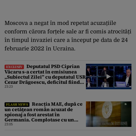
Moscova a negat în mod repetat acuzațiile
conform cărora forțele sale ar fi comis atrocități
în timpul invaziei care a început pe data de 24
februarie 2022 în Ucraina.
Deputatul PSD Ciprian
EXCLUSIV
Văcaru s-a certat în emisiunea
„Subiectul Zilei” cu deputatul USR
Cezar Drăgoescu, deficitul fiind
motivul scandalului
23:23
Reacția MAE, după ce
FLASH NEWS
un cetăţean român acuzat de
spionaj a fost arestat în
Germania. Complotase cu un
ucrainean ca să asasineze un
23:05
producător de drone