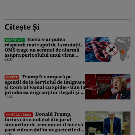
Citește Și
Ebola s-ar putea
SĂNĂTATE
răspândi mai rapid de la mutații.
OMS trage un semnal de alarmă
asupra pericolului unui virus
pentru care nu există vaccin
22:33
Trump îi compară pe
INEDIT
agenții de la Serviciul de Imigrare
și Control Vamal cu Spider-Man la
prinderea migranților ilegali și a
infractorilor
22:33
Donald Trump,
CONTROVERSĂ
furios că scandalul din jurul
stocurilor de armament îl face să
pară vulnerabil în negocierile de
pace cu Iranul
22:07