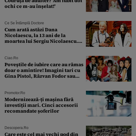
Codruța de adulter? 'Am iubit doi
ochi ce m-au înșelat!'
Ce Se Întâmplă Doctore
Cum arată astăzi Dana
Nicolaescu, la 13 ani de la
moartea lui Sergiu Nicolaescu.
Transformarea care i-a surprins
pe toți
Ciao.ro
Poveştile de iubire care au rămas
doar o amintire! Imagini tari cu
Gina Pistol, Răzvan Fodor sau
Andra Măruţă şi foştii parteneri
Promotor.ro
Modernizează-ți mașina fără
investiții mari. Cinci accesorii
recomandate șoferilor
Descopera.ro
Care este cel mai vechi pod din