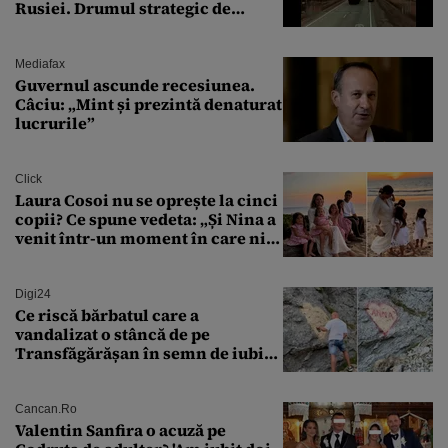
Rusiei. Drumul strategic de
aprovizionare către Crimeea este
controlat complet
Mediafax
Guvernul ascunde recesiunea.
Câciu: „Mint și prezintă denaturat
lucrurile”
Click
Laura Cosoi nu se oprește la cinci
copii? Ce spune vedeta: „Și Nina a
venit într-un moment în care nici
măcar nu mai discutam”
Digi24
Ce riscă bărbatul care a
vandalizat o stâncă de pe
Transfăgărășan în semn de iubire
față de „Anna”
Cancan.ro
Valentin Sanfira o acuză pe