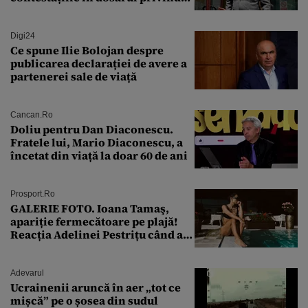
lovitura de stat
Digi24
Ce spune Ilie Bolojan despre
publicarea declarației de avere a
partenerei sale de viață
Cancan.ro
Doliu pentru Dan Diaconescu.
Fratele lui, Mario Diaconescu, a
încetat din viață la doar 60 de ani
Prosport.ro
GALERIE FOTO. Ioana Tamaş,
apariție fermecătoare pe plajă!
Reacția Adelinei Pestrițu când a
văzut-o
Adevarul
Ucrainenii aruncă în aer „tot ce
mișcă” pe o șosea din sudul