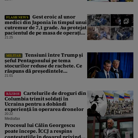
Gest eroic al unor
FLASH NEWS
medici din Japonia în timpul unui
cutremur de 7,1 grade. Au protejat
pacientul de pe masa de operație
cu propriile corpuri
21:25
Tensiuni între Trump și
MILITAR
șeful Pentagonului pe tema
stocurilor reduse de rachete. Ce
răspuns dă președintele
american
21:01
Cartelurile de droguri din
RĂZBOI
Columbia trimit soldați în
Ucraina pentru a dobândi
experiență în operarea dronelor
20:22
Mediafax
Procesul lui Călin Georgescu
poate începe. ÎCCJ a respins
contestațiile în dosarul privind