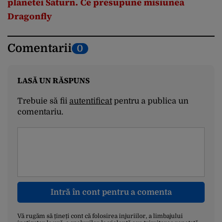
planetei Saturn. Ce presupune misiunea
Dragonfly
Comentarii
0
LASĂ UN RĂSPUNS
Trebuie să fii
autentificat
pentru a publica un
comentariu.
Intră în cont pentru a comenta
Vă rugăm să țineți cont că folosirea injuriilor, a limbajului