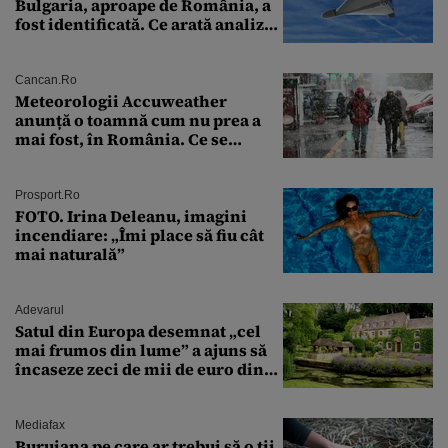
Bulgaria, aproape de România, a
fost identificată. Ce arată analiza
preliminară a epavei
Cancan.ro
Meteorologii Accuweather
anunță o toamnă cum nu prea a
mai fost, în România. Ce se
întâmplă în septembrie,
octombrie și noiembrie 2026, în
București. Pe ce dată ninge
Prosport.ro
FOTO. Irina Deleanu, imagini
incendiare: „Îmi place să fiu cât
mai naturală”
Adevarul
Satul din Europa desemnat „cel
mai frumos din lume” a ajuns să
încaseze zeci de mii de euro din
amenzi pentru parcare. De ce s-au
săturat localnicii de turiști
Mediafax
Buruiana pe care ar trebui să o ții