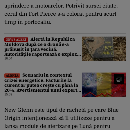
aprindere a motoarelor. Potrivit sursei citate,
cerul din Fort Pierce s-a colorat pentru scurt
timp în portocaliu.
Alertă în Republica
NEWS ALERT
Moldova după ce o dronă s-a
prăbușit în țara vecină.
Autoritățile raportează o explozie
urmată de incendiu
16:04
Scenariu în contextul
ALERTĂ
crizei energetice. Facturile la
curent ar putea crește cu până la
20%. Avertismentul unui expert
în energie
15:59
New Glenn este tipul de rachetă pe care Blue
Origin intenționează să îl utilizeze pentru a
lansa module de aterizare pe Lună pentru