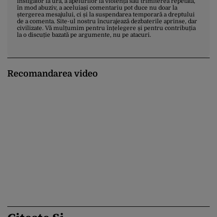
instigator la ură, a apelurilor la violență sau trimiterea repetată,
în mod abuziv, a aceluiași comentariu pot duce nu doar la
ștergerea mesajului, ci și la suspendarea temporară a dreptului
de a comenta. Site-ul nostru încurajează dezbaterile aprinse, dar
civilizate. Vă mulțumim pentru înțelegere și pentru contribuția
la o discuție bazată pe argumente, nu pe atacuri.
Recomandarea video