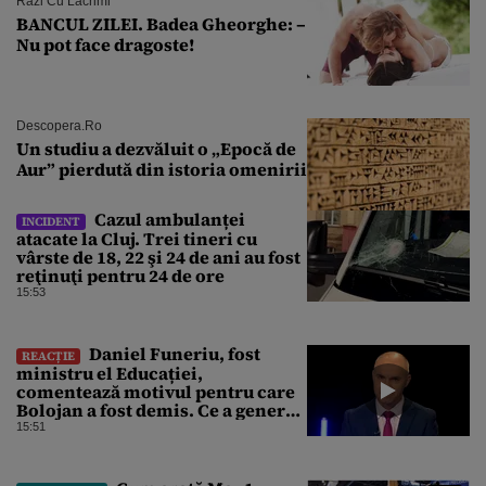
Râzi Cu Lacrimi
BANCUL ZILEI. Badea Gheorghe: –
Nu pot face dragoste!
Descopera.ro
Un studiu a dezvăluit o „Epocă de
Aur” pierdută din istoria omenirii
Cazul ambulanței
INCIDENT
atacate la Cluj. Trei tineri cu
vârste de 18, 22 şi 24 de ani au fost
reţinuţi pentru 24 de ore
15:53
Daniel Funeriu, fost
REACȚIE
ministru el Educației,
comentează motivul pentru care
Bolojan a fost demis. Ce a generat
eșecul guvernării
15:51