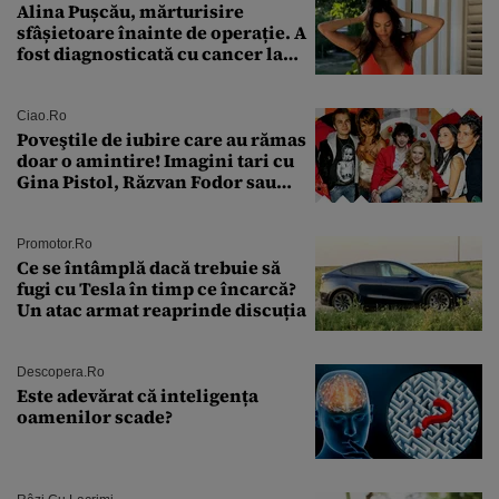
Alina Pușcău, mărturisire
sfâșietoare înainte de operație. A
fost diagnosticată cu cancer la
sân în metastază: „Este singurul
tratament care o să mă ajute să
îmi salvez viața”
Ciao.ro
Poveştile de iubire care au rămas
doar o amintire! Imagini tari cu
Gina Pistol, Răzvan Fodor sau
Andra Măruţă şi foştii parteneri
Promotor.ro
Ce se întâmplă dacă trebuie să
fugi cu Tesla în timp ce încarcă?
Un atac armat reaprinde discuția
Descopera.ro
Este adevărat că inteligența
oamenilor scade?