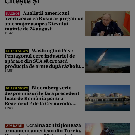
Citește Și
Analiștii americani
RĂZBOI
avertizează că Rusia ar pregăti un
atac major asupra Kievului
înainte de 24 august
15:42
Washington Post:
FLASH NEWS
Pentagonul cere industriei de
apărare din SUA să crească
producția de arme după războiul
cu Iranul
14:55
Bloomberg scrie
FLASH NEWS
despre măsurile fără precedent
luate de România pentru
Reactorul 2 de la Cernavodă.
Operațiunea a mai câștigat nouă
14:08
zile
Ucraina achiziționează
APĂRARE
armament american din Turcia.