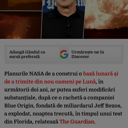
Adaugă Gândul ca
Urmărește-ne în
sursă preferată
Discover
Planurile NASA de a construi o
bază lunară și
de a trimite din nou oameni pe Lună
, în
următorii doi ani, ar putea suferi modificări
substanțiale, după ce o rachetă a companiei
Blue Origin, fondată de miliardarul Jeff Bezos,
a explodat, noaptea trecută, în timpul unui test
din Florida, relatează
The Guardian.