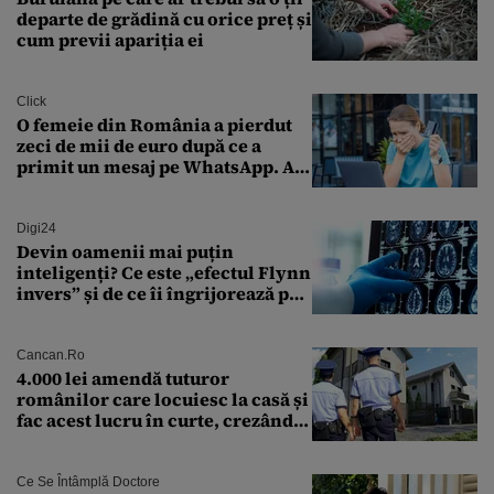
departe de grădină cu orice preț și
cum previi apariția ei
Click
O femeie din România a pierdut
zeci de mii de euro după ce a
primit un mesaj pe WhatsApp. A
crezut că va moșteni 175.000 de
euro din Franța
Digi24
Devin oamenii mai puțin
inteligenți? Ce este „efectul Flynn
invers” și de ce îi îngrijorează pe
cercetători
Cancan.ro
4.000 lei amendă tuturor
românilor care locuiesc la casă și
fac acest lucru în curte, crezând
că nu îi vede nimeni
Ce Se Întâmplă Doctore