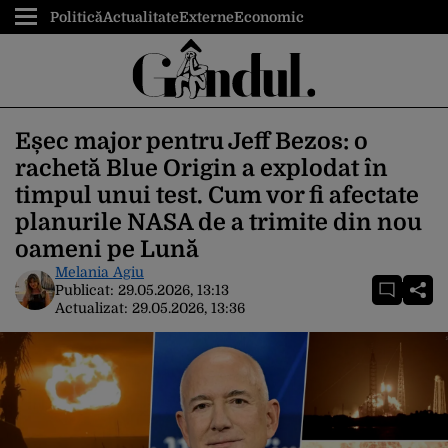
Politică
Actualitate
Externe
Economic
Eșec major pentru Jeff Bezos: o
rachetă Blue Origin a explodat în
timpul unui test. Cum vor fi afectate
planurile NASA de a trimite din nou
oameni pe Lună
Melania Agiu
Publicat:
29.05.2026, 13:13
Actualizat:
29.05.2026, 13:36