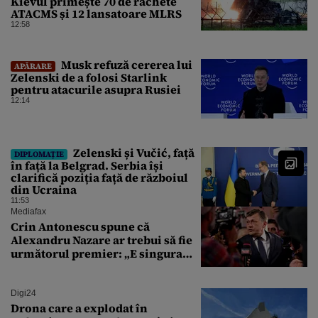
Kievul primește 70 de rachete
ATACMS și 12 lansatoare MLRS
12:58
Musk refuză cererea lui
APĂRARE
Zelenski de a folosi Starlink
pentru atacurile asupra Rusiei
12:14
Zelenski și Vučić, față
DIPLOMAȚIE
în față la Belgrad. Serbia își
clarifică poziția față de războiul
din Ucraina
11:53
Mediafax
Crin Antonescu spune că
Alexandru Nazare ar trebui să fie
următorul premier: „E singura
soluție”
Digi24
Drona care a explodat în