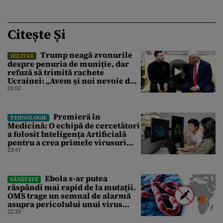
Citește Și
Trump neagă zvonurile
MILITAR
despre penuria de muniție, dar
refuză să trimită rachete
Ucrainei: „Avem și noi nevoie de
rachete”
01:02
Premieră în
TEHNOLOGIE
Medicină: O echipă de cercetători
a folosit Inteligența Artificială
pentru a crea primele virusuri
sintetice la tratarea de E.coli
23:47
Ebola s-ar putea
SĂNĂTATE
răspândi mai rapid de la mutații.
OMS trage un semnal de alarmă
asupra pericolului unui virus
pentru care nu există vaccin
22:33