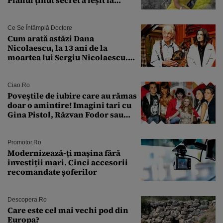
lumină
Ce Se Întâmplă Doctore
Cum arată astăzi Dana
Nicolaescu, la 13 ani de la
moartea lui Sergiu Nicolaescu.
Transformarea care i-a surprins
pe toți
Ciao.ro
Poveştile de iubire care au rămas
doar o amintire! Imagini tari cu
Gina Pistol, Răzvan Fodor sau
Andra Măruţă şi foştii parteneri
Promotor.ro
Modernizează-ți mașina fără
investiții mari. Cinci accesorii
recomandate șoferilor
Descopera.ro
Care este cel mai vechi pod din
Europa?