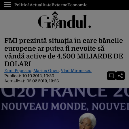
Politică
Actualitate
Externe
Economic
FMI prezintă situația în care băncile
europene ar putea fi nevoite să
vândă active de 4.500 MILIARDE DE
DOLARI
Emil Popescu
,
Marius Oncu
,
Vlad Mironescu
Publicat:
10.10.2012, 10:20
Actualizat:
02.02.2019, 19:26