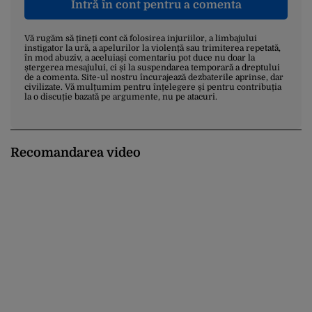
Intră în cont pentru a comenta
Vă rugăm să țineți cont că folosirea injuriilor, a limbajului
instigator la ură, a apelurilor la violență sau trimiterea repetată,
în mod abuziv, a aceluiași comentariu pot duce nu doar la
ștergerea mesajului, ci și la suspendarea temporară a dreptului
de a comenta. Site-ul nostru încurajează dezbaterile aprinse, dar
civilizate. Vă mulțumim pentru înțelegere și pentru contribuția
la o discuție bazată pe argumente, nu pe atacuri.
Recomandarea video