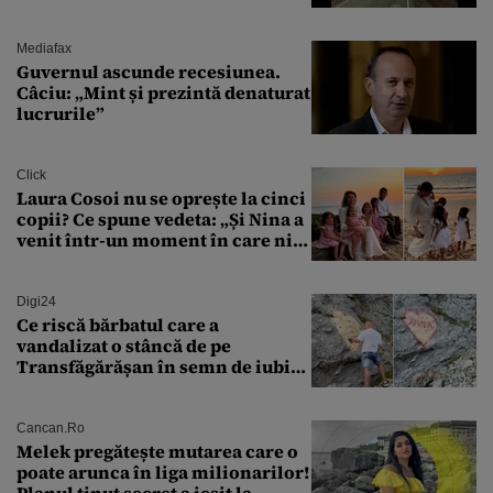
aprovizionare către Crimeea este
controlat complet
Mediafax
Guvernul ascunde recesiunea.
Câciu: „Mint și prezintă denaturat
lucrurile”
Click
Laura Cosoi nu se oprește la cinci
copii? Ce spune vedeta: „Și Nina a
venit într-un moment în care nici
măcar nu mai discutam”
Digi24
Ce riscă bărbatul care a
vandalizat o stâncă de pe
Transfăgărășan în semn de iubire
față de „Anna”
Cancan.ro
Melek pregătește mutarea care o
poate arunca în liga milionarilor!
Planul ținut secret a ieșit la