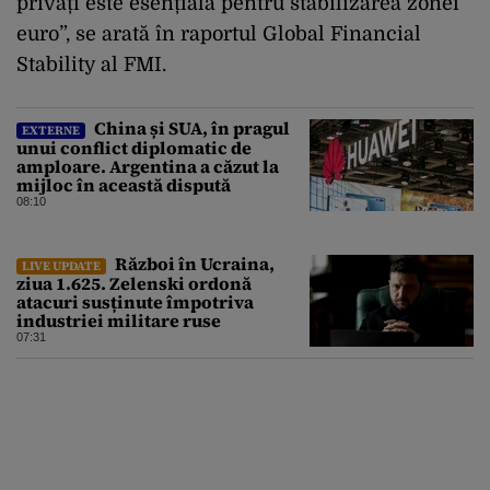
privați este esențială pentru stabilizarea zonei
euro”, se arată în raportul Global Financial
Stability al FMI.
China și SUA, în pragul
EXTERNE
unui conflict diplomatic de
amploare. Argentina a căzut la
mijloc în această dispută
08:10
Război în Ucraina,
LIVE UPDATE
ziua 1.625. Zelenski ordonă
atacuri susținute împotriva
industriei militare ruse
07:31