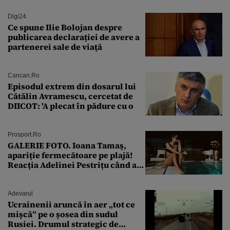
Digi24
Ce spune Ilie Bolojan despre
publicarea declarației de avere a
partenerei sale de viață
Cancan.ro
Episodul extrem din dosarul lui
Cătălin Avramescu, cercetat de
DIICOT: 'A plecat în pădure cu o
Prosport.ro
GALERIE FOTO. Ioana Tamaş,
apariție fermecătoare pe plajă!
Reacția Adelinei Pestrițu când a
văzut-o
Adevarul
Ucrainenii aruncă în aer „tot ce
mișcă” pe o șosea din sudul
Rusiei. Drumul strategic de