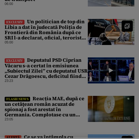
06:00
Un politician de top din
EXCLUSIV
Libia a dat în judecată Poliția de
Frontieră din România după ce
SRI l-a declarat, oficial, terorist
ISIS
05:00
Deputatul PSD Ciprian
EXCLUSIV
Văcaru s-a certat în emisiunea
„Subiectul Zilei” cu deputatul USR
Cezar Drăgoescu, deficitul fiind
motivul scandalului
23:23
Reacția MAE, după ce
FLASH NEWS
un cetăţean român acuzat de
spionaj a fost arestat în
Germania. Complotase cu un
ucrainean ca să asasineze un
23:05
producător de drone
Ce se va întâmpla cu
ALERTĂ