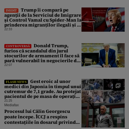
Trump îi compară pe
INEDIT
agenții de la Serviciul de Imigrare
și Control Vamal cu Spider-Man la
prinderea migranților ilegali și a
infractorilor
22:33
Donald Trump,
CONTROVERSĂ
furios că scandalul din jurul
stocurilor de armament îl face să
pară vulnerabil în negocierile de
pace cu Iranul
22:07
Gest eroic al unor
FLASH NEWS
medici din Japonia în timpul unui
cutremur de 7,1 grade. Au protejat
pacientul de pe masa de operație
cu propriile corpuri
21:25
Mediafax
Procesul lui Călin Georgescu
poate începe. ÎCCJ a respins
contestațiile în dosarul privind
lovitura de stat