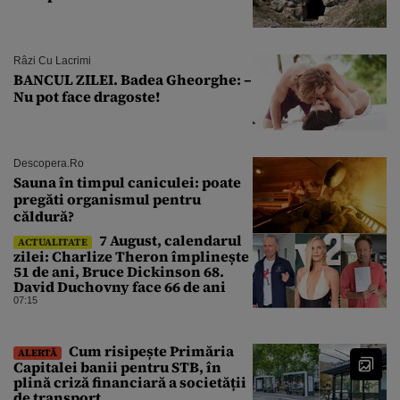
Râzi Cu Lacrimi
BANCUL ZILEI. Badea Gheorghe: –
Nu pot face dragoste!
Descopera.ro
Sauna în timpul caniculei: poate
pregăti organismul pentru
căldură?
7 August, calendarul
ACTUALITATE
zilei: Charlize Theron împlinește
51 de ani, Bruce Dickinson 68.
David Duchovny face 66 de ani
07:15
Cum risipește Primăria
ALERTĂ
Capitalei banii pentru STB, în
plină criză financiară a societății
de transport