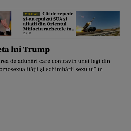
Cât de repede
MILITAR
și-au epuizat SUA și
aliații din Orientul
Mijlociu rachetele în
conflictul cu Iranul
23:58
eta lui Trump
area de adunări care contravin unei legi din
mosexualității și schimbării sexului” în