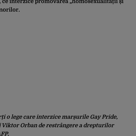
1, ce interzice promovarea „homosexualității și
norilor.
i o lege care interzice marșurile Gay Pride,
 Viktor Orban de restrângere a drepturilor
AFP.