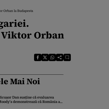
or Orban la Budapesta
ariei.
i Viktor Orban
le Mai Noi
icușor Dan susține că evaluarea
oody’s demonstrează că România a
ăcut pașii necesari pentru a menține