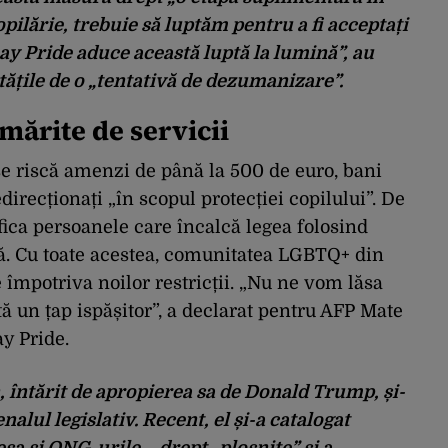
copilărie, trebuie să luptăm pentru a fi acceptați
Gay Pride aduce această luptă la lumină”, au
ățile de o „tentativă de dezumanizare”.
mărite de servicii
ise riscă amenzi de până la 500 de euro, bani
edirecționați „în scopul protecției copilului”. De
fica persoanele care încalcă legea folosind
lă. Cu toate acestea, comunitatea LGBTQ+ din
împotriva noilor restricții. „Nu ne vom lăsa
ă un țap ispășitor”, a declarat pentru AFP Mate
y Pride.
întărit de apropierea sa de Donald Trump, și-
enalul legislativ. Recent, el și-a catalogat
esa și ONG-urile – drept „ploșnițe” și a