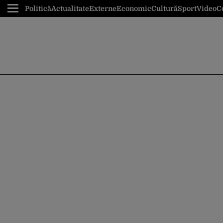
Politică
Actualitate
Externe
Economic
Cultură
Sport
Video
C