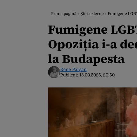
Prima pagină
»
Știri externe
»
Fumigene LGBTQ
Fumigene LGBT
Opoziția i-a d
la Budapesta
Rene Pârșan
Publicat:
18.03.2025, 20:50