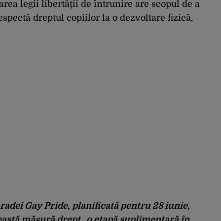
carea legii libertății de întrunire are scopul de a
pectă dreptul copiilor la o dezvoltare fizică,
radei Gay Pride, planificată pentru 28 iunie,
eastă măsură drept „o etapă suplimentară în