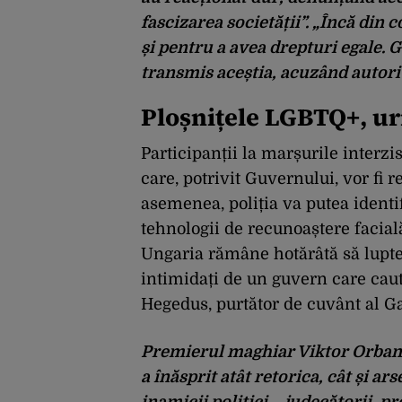
fascizarea societății”. „Încă din 
și pentru a avea drepturi egale. 
transmis aceștia, acuzând autorit
Ploșnițele LGBTQ+, ur
Participanții la marșurile interz
care, potrivit Guvernului, vor fi r
asemenea, poliția va putea identi
tehnologii de recunoaștere facia
Ungaria rămâne hotărâtă să lupte 
intimidați de un guvern care caut
Hegedus, purtător de cuvânt al Ga
Premierul maghiar Viktor Orban, 
a înăsprit atât retorica, cât și ars
inamicii politici – judecătorii, pr