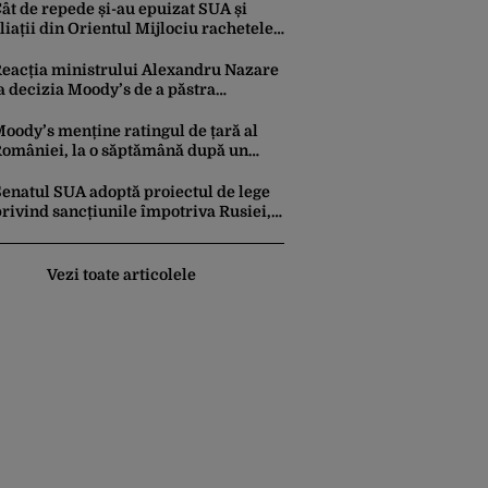
ncrederea investitorilor: „Totuși,
ât de repede și-au epuizat SUA și
erspectiva rămâne rezervată”
liații din Orientul Mijlociu rachetele
n conflictul cu Iranul
eacția ministrului Alexandru Nazare
a decizia Moody’s de a păstra
omânia recomandată investitorilor:
Este un răgaz, dar în niciun caz un
oody’s menține ratingul de țară al
otiv de relaxare”
omâniei, la o săptămână după un
aport similar al agenției Fitch. Lipsa
nui guvern cu puteri depline,
Senatul SUA adoptă proiectul de lege
rincipala vulnerabilitate din raport
rivind sancțiunile împotriva Rusiei,
promovat de omul lui Trump
Vezi toate articolele