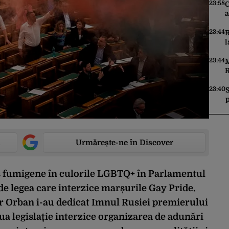
î
23:58
C
p
a
î
23:44
R
l
R
„
23:44
M
m
R
r
u
23:40
p
p
Urmărește-ne în Discover
ns fumigene în culorile LGBTQ+ în Parlamentul
de legea care interzice marșurile Gay Pride.
r Orban i-au dedicat Imnul Rusiei premierului
ua legislație interzice organizarea de adunări