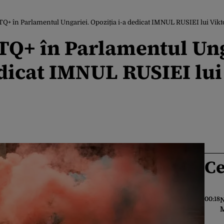
+ în Parlamentul Ungariei. Opoziția i-a dedicat IMNUL RUSIEI lui Vikt
Q+ în Parlamentul Ung
edicat IMNUL RUSIEI lu
Ce
00:18
N
M
f