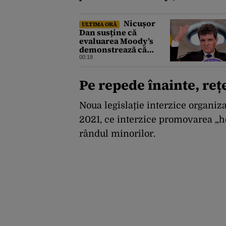
Nicușor
ULTIMA ORĂ
Dan susține că
evaluarea Moody’s
demonstrează că
România a făcut pașii
00:18
necesari pentru a
menține încrederea
Pe repede înainte, reț
investitorilor: „Totuși,
perspectiva rămâne
rezervată”
Noua legislație interzice organiz
2021, ce interzice promovarea „ho
rândul minorilor.