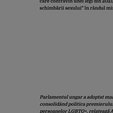
care contravin unei legi din 202
schimbării sexului” în rândul mi
Parlamentul ungar a adoptat marț
consolidând politica premierului
persoanelor LGBTQ+, relatează 