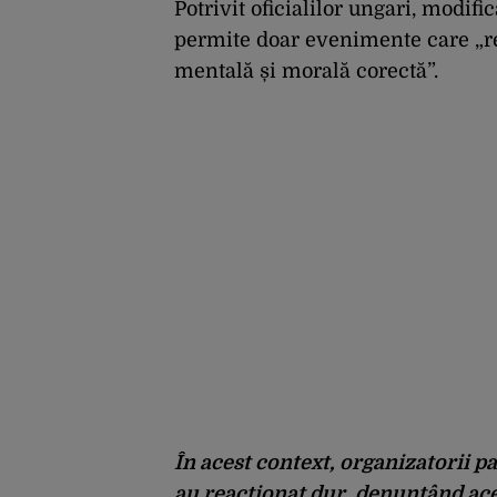
Potrivit oficialilor ungari, modifi
permite doar evenimente care „res
mentală și morală corectă”.
În acest context, organizatorii pa
au reacționat dur, denunțând ac