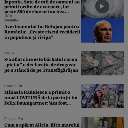
Japonia. Sute de mii de oameni au
primit ordin de evacuare, iar
peste 500 de zboruri au fost
anulate
15:09
Mediafax
Avertismentul lui Bolojan pentru
România: „Crește riscul recăderii
în populism și risipă”
Digi24
S-a aflat cine este bărbatul care a
„pictat” o declarație de dragoste
pe o stâncă de pe Transfăgărășan
Cancan.ro
Mihaela Rădulescu a primit o
nouă LOVITURĂ de la părinții lui
Felix Baumgartner: 'Am fost
ȘTEARSĂ complet din
Prosport.ro
Cum a apărut Alicia, fiica marelui