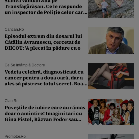
Stânca vandalizată pe
Transfăgărășan. Ce le răspunde
un inspector de Poliție celor care
întreabă: „Dar ce a făcut?”
Cancan.ro
Episodul extrem din dosarul lui
Cătălin Avramescu, cercetat de
DIICOT: 'A plecat în pădure cu o
Ce Se Întâmplă Doctore
Vedeta celebră, diagnosticată cu
cancer pentru a doua oară, dar a
ales să păstreze totul secret. Boala
a fost descoperită la un control de
rutină
Ciao.ro
Poveştile de iubire care au rămas
doar o amintire! Imagini tari cu
Gina Pistol, Răzvan Fodor sau
Andra Măruţă şi foştii parteneri
Promotor.ro