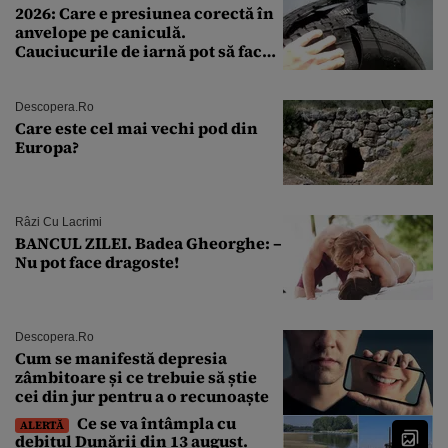
2026: Care e presiunea corectă în
anvelope pe caniculă.
Cauciucurile de iarnă pot să facă
explozie la peste 40°C?
Descopera.ro
Care este cel mai vechi pod din
Europa?
Râzi Cu Lacrimi
BANCUL ZILEI. Badea Gheorghe: –
Nu pot face dragoste!
Descopera.ro
Cum se manifestă depresia
zâmbitoare și ce trebuie să știe
cei din jur pentru a o recunoaște
Ce se va întâmpla cu
ALERTĂ
debitul Dunării din 13 august.