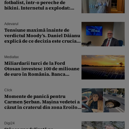
fotbalist, într-o pereche de
bikini. Internetul a explodat:
„Zeiță superbă!”
Adevarul
Tensiune maximă înainte de
verdictul Moody’s. Daniel Dăianu
explică de ce decizia este crucială
pentru economia României
Mediafax
Miliardarii turci de la Ford
Otosan investesc 100 de milioane
de euro în România. Banca
Transilvania le acordă o
finanțare uriașă
Click
Momente de panică pentru
Carmen Șerban. Mașina vedetei a
căzut în craterul din zona Eroilor:
„M-am speriat foarte tare”
Digi24