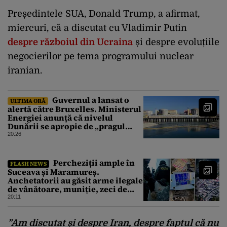
Președintele SUA, Donald Trump, a afirmat,
miercuri, că a discutat cu Vladimir Putin
despre războiul din Ucraina
și despre evoluțiile
negocierilor pe tema programului nuclear
iranian.
Guvernul a lansat o
ULTIMA ORĂ
alertă către Bruxelles. Ministerul
Energiei anunță că nivelul
Dunării se apropie de „pragul
critic”, iar centrala de la
20:26
Cernavodă s-ar putea opri
Percheziții ample în
FLASH NEWS
Suceava și Maramureș.
Anchetatorii au găsit arme ilegale
de vânătoare, muniție, zeci de
trofee de vânat și materiale
20:11
pirotehnice
”Am discutat și despre Iran, despre faptul că nu