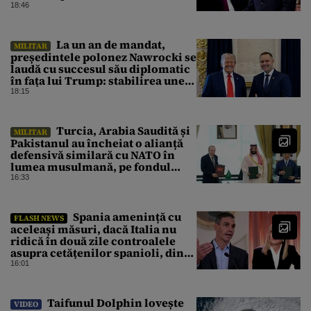
18:46
La un an de mandat,
MILITAR
președintele polonez Nawrocki se
laudă cu succesul său diplomatic
în fața lui Trump: stabilirea unei
prezențe americane permanente
18:15
Turcia, Arabia Saudită și
MILITAR
Pakistanul au încheiat o alianță
defensivă similară cu NATO în
lumea musulmană, pe fondul
conflictelor din Orientul Mijlociu
16:33
Spania amenință cu
FLASH NEWS
aceleași măsuri, dacă Italia nu
ridică în două zile controalele
asupra cetățenilor spanioli, din
cauza crizei migrației
16:01
Taifunul Dolphin lovește
VIDEO