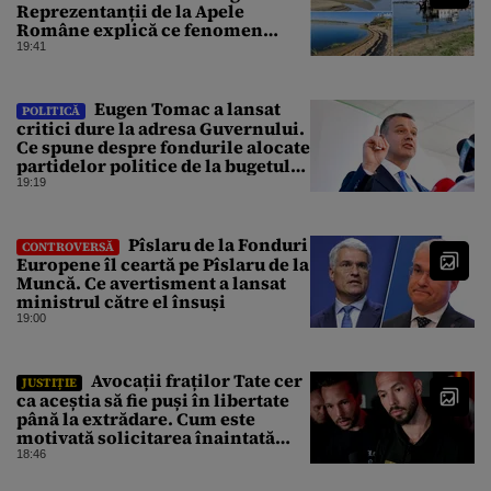
Reprezentanții de la Apele
Române explică ce fenomen
urmează
19:41
Eugen Tomac a lansat
POLITICĂ
critici dure la adresa Guvernului.
Ce spune despre fondurile alocate
partidelor politice de la bugetul
de stat
19:19
Pîslaru de la Fonduri
CONTROVERSĂ
Europene îl ceartă pe Pîslaru de la
Muncă. Ce avertisment a lansat
ministrul către el însuși
19:00
Avocații fraților Tate cer
JUSTIȚIE
ca aceștia să fie puși în libertate
până la extrădare. Cum este
motivată solicitarea înaintată
instanței
18:46