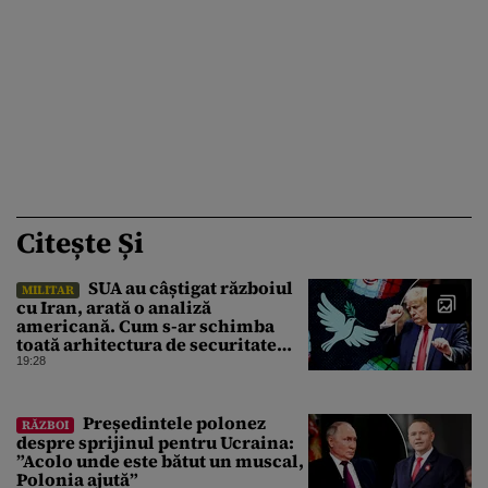
Citește Și
SUA au câștigat războiul
MILITAR
cu Iran, arată o analiză
americană. Cum s-ar schimba
toată arhitectura de securitate
din Orientul Mijlociu
19:28
Președintele polonez
RĂZBOI
despre sprijinul pentru Ucraina:
”Acolo unde este bătut un muscal,
Polonia ajută”