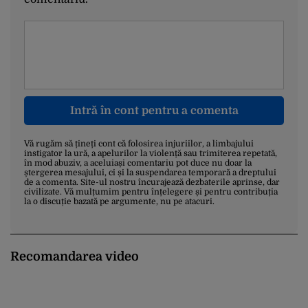
Intră în cont pentru a comenta
Vă rugăm să țineți cont că folosirea injuriilor, a limbajului
instigator la ură, a apelurilor la violență sau trimiterea repetată,
în mod abuziv, a aceluiași comentariu pot duce nu doar la
ștergerea mesajului, ci și la suspendarea temporară a dreptului
de a comenta. Site-ul nostru încurajează dezbaterile aprinse, dar
civilizate. Vă mulțumim pentru înțelegere și pentru contribuția
la o discuție bazată pe argumente, nu pe atacuri.
Recomandarea video