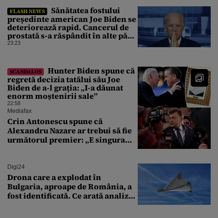
Sănătatea fostului
FLASH NEWS
președinte american Joe Biden se
deteriorează rapid. Cancerul de
prostată s-a răspândit în alte părți
ale corpului
23:23
Hunter Biden spune că
SCANDALOS
regretă decizia tatălui său Joe
Biden de a-l grația: „I-a dăunat
enorm moștenirii sale”
22:58
Mediafax
Crin Antonescu spune că
Alexandru Nazare ar trebui să fie
următorul premier: „E singura
soluție”
Digi24
Drona care a explodat în
Bulgaria, aproape de România, a
fost identificată. Ce arată analiza
preliminară a epavei