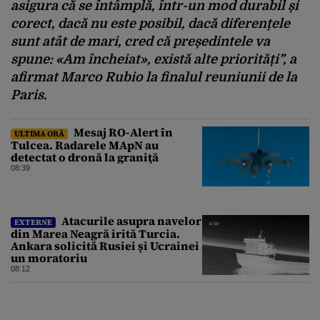
asigura că se întâmplă, într-un mod durabil și
corect, dacă nu este posibil, dacă diferențele
sunt atât de mari, cred că președintele va
spune: «Am încheiat», există alte priorități”, a
afirmat Marco Rubio la finalul reuniunii de la
Paris.
Mesaj RO-Alert în
ULTIMA ORĂ
Tulcea. Radarele MApN au
detectat o dronă la graniţă
08:39
Atacurile asupra navelor
EXTERNE
din Marea Neagră irită Turcia.
Ankara solicită Rusiei și Ucrainei
un moratoriu
08:12