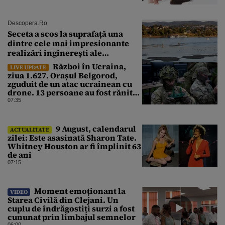
Descopera.ro
Seceta a scos la suprafață una
dintre cele mai impresionante
realizări inginerești ale
Imperiului Roman
Război în Ucraina,
LIVE UPDATE
ziua 1.627. Orașul Belgorod,
zguduit de un atac ucrainean cu
drone. 13 persoane au fost rănite
și mai multe clădiri, incendiate
07:35
9 August, calendarul
ACTUALITATE
zilei: Este asasinată Sharon Tate.
Whitney Houston ar fi împlinit 63
de ani
07:15
Moment emoționant la
VIDEO
Starea Civilă din Clejani. Un
cuplu de îndrăgostiți surzi a fost
cununat prin limbajul semnelor
06:00