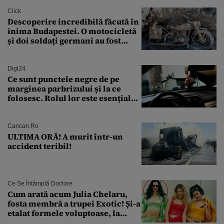
Click
Descoperire incredibilă făcută în
inima Budapestei. O motocicletă
și doi soldați germani au fost
găsiți în Dunăre
Digi24
Ce sunt punctele negre de pe
marginea parbrizului și la ce
folosesc. Rolul lor este esențial
pentru siguranța mașinii
Cancan.ro
ULTIMA ORĂ! A murit într-un
accident teribil!
Ce Se Întâmplă Doctore
Cum arată acum Julia Chelaru,
fosta membră a trupei Exotic! Și-a
etalat formele voluptoase, la
aproape 50 de ani