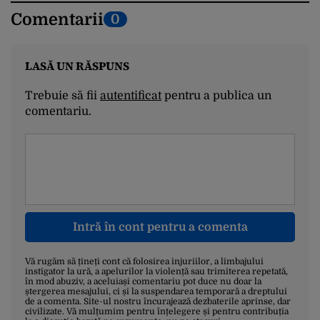
Comentarii
0
LASĂ UN RĂSPUNS
Trebuie să fii
autentificat
pentru a publica un
comentariu.
Intră în cont pentru a comenta
Vă rugăm să țineți cont că folosirea injuriilor, a limbajului
instigator la ură, a apelurilor la violență sau trimiterea repetată,
în mod abuziv, a aceluiași comentariu pot duce nu doar la
ștergerea mesajului, ci și la suspendarea temporară a dreptului
de a comenta. Site-ul nostru încurajează dezbaterile aprinse, dar
civilizate. Vă mulțumim pentru înțelegere și pentru contribuția