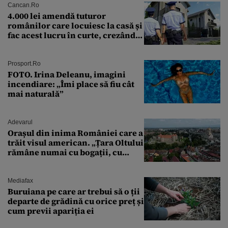
Cancan.ro
4.000 lei amendă tuturor
românilor care locuiesc la casă și
fac acest lucru în curte, crezând
că nu îi vede nimeni
Prosport.ro
FOTO. Irina Deleanu, imagini
incendiare: „Îmi place să fiu cât
mai naturală”
Adevarul
Orașul din inima României care a
trăit visul american. „Țara Oltului
rămâne numai cu bogații, cu
babele, cu moșnegii și cu
sărăntocii”
Mediafax
Buruiana pe care ar trebui să o ții
departe de grădină cu orice preț și
cum previi apariția ei