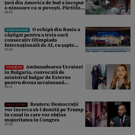
țară din America de Sud a început
o ninsoare ca-n povești. Pârtiile
s-au umplut de schiori
06:00
O echipă din Rusia a
TEHNOLOGIE
câștigat pentru a treia oară
consecutiv Olimpiada
Internațională de AI, cu șapte
medalii din aur și una de bronz
00:56
Ambasadoarea Ucrainei
TENSIUNI
în Bulgaria, convocată de
ministrul bulgar de Externe
pentru drona ucraineană
prăbușită în apropierea
00:21
infrastructurii critice
Reuters: Democrații
DEZVĂLUIRI
vor încerca să-l demită pe Trump
în cazul în care vor obține
majoritatea în Congres
23:59