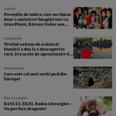
Ciao.ro
Poveştile de iubire care au rămas
doar o amintire! Imagini tari cu
Gina Pistol, Răzvan Fodor sau
Andra Măruţă şi foştii parteneri
Promotor.ro
Nivelul extrem de scăzut al
Dunării a dus la o descoperire
rară. Era acolo de aproximativ 80
de ani
Descopera.ro
Care este cel mai vechi pod din
Europa?
Râzi Cu Lacrimi
BANCUL ZILEI. Badea Gheorghe: –
Nu pot face dragoste!