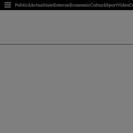
Politică
Actualitate
Externe
Economic
Cultură
Sport
Video
C