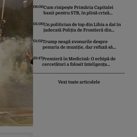
Dickinson 68. David Duchovny face 66
de ani
06:00
Cum risipește Primăria Capitalei
banii pentru STB, în plină criză
financiară a societății de transport
05:00
Un politician de top din Libia a dat în
judecată Poliția de Frontieră din
România după ce SRI l-a declarat,
oficial, terorist ISIS
01:02
Trump neagă zvonurile despre
penuria de muniție, dar refuză să
trimită rachete Ucrainei: „Avem și noi
nevoie de rachete”
23:47
Premieră în Medicină: O echipă de
cercetători a folosit Inteligența
Artificială pentru a crea primele
virusuri sintetice la tratarea de E.coli
Vezi toate articolele