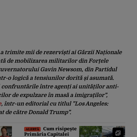
 trimite mii de rezerviști ai Gărzii Naționale
tă de mobilizarea militarilor din Forțele
 guvernatorului Gavin Newsom, din Partidul
tr-o logică a tensiunilor dorită și asumată.
onfruntările între agenți ai unităților anti-
icilor de expulzare în masă a imigraților”,
e
, într-un editorial cu titlul ”Los Angeles:
at de către Donald Trump”.
Cum risipește
ALERTĂ
Primăria Capitalei