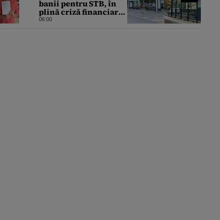
banii pentru STB, în
plină criză financiară
a societății de
06:00
transport