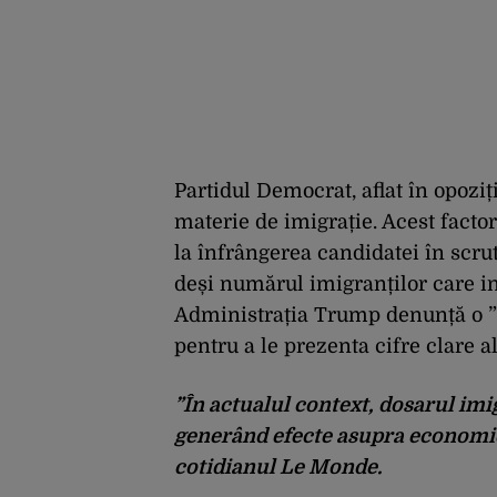
Partidul Democrat, aflat în opoziț
materie de imigrație. Acest facto
la înfrângerea candidatei în scru
deși numărul imigranților care in
Administrația Trump denunță o ”in
pentru a le prezenta cifre clare a
”În actualul context, dosarul imig
generând efecte asupra economie
cotidianul Le Monde.