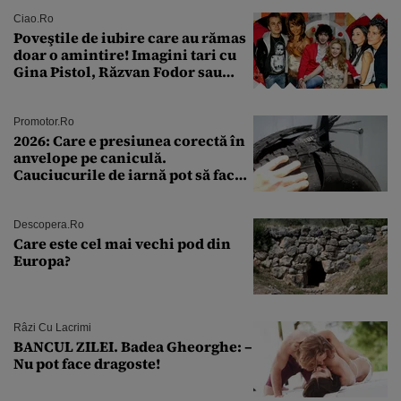
rutină
Ciao.ro
Poveştile de iubire care au rămas
doar o amintire! Imagini tari cu
Gina Pistol, Răzvan Fodor sau
Andra Măruţă şi foştii parteneri
Promotor.ro
2026: Care e presiunea corectă în
anvelope pe caniculă.
Cauciucurile de iarnă pot să facă
explozie la peste 40°C?
Descopera.ro
Care este cel mai vechi pod din
Europa?
Râzi Cu Lacrimi
BANCUL ZILEI. Badea Gheorghe: –
Nu pot face dragoste!