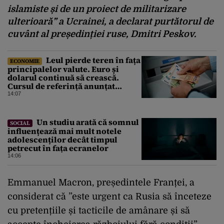
islamiste și de un proiect de militarizare
ulterioară” a Ucrainei, a declarat purtătorul de
cuvânt al președinției ruse, Dmitri Peskov.
Leul pierde teren în fața
ECONOMIE
principalelor valute. Euro și
dolarul continuă să crească.
Cursul de referință anunțat
pentru vineri de BNR
14:07
Un studiu arată că somnul
SOCIAL
influențează mai mult notele
adolescenților decât timpul
petrecut în fața ecranelor
14:06
Emmanuel Macron, președintele Franței, a
considerat că ”este urgent ca Rusia să înceteze
cu pretențiile și tacticile de amânare și să