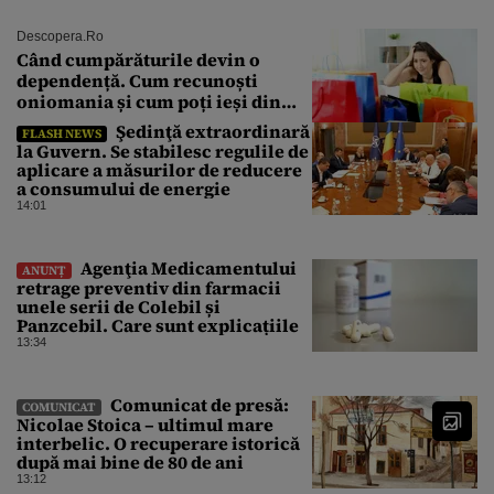
Descopera.ro
Când cumpărăturile devin o
dependență. Cum recunoști
oniomania și cum poți ieși din
acest cerc
Şedinţă extraordinară
FLASH NEWS
la Guvern. Se stabilesc regulile de
aplicare a măsurilor de reducere
a consumului de energie
14:01
Agenţia Medicamentului
ANUNȚ
retrage preventiv din farmacii
unele serii de Colebil și
Panzcebil. Care sunt explicațiile
13:34
Comunicat de presă:
COMUNICAT
Nicolae Stoica – ultimul mare
interbelic. O recuperare istorică
după mai bine de 80 de ani
13:12