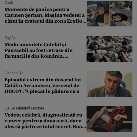
Click
Momente de panică pentru
Carmen Șerban. Mașina vedetei a
căzut în craterul din zona Eroilor:
„M-am speriat foarte tare”
Digi24
Medicamentele Colebil și
Panzcebil au fost retrase din
farmaciile din România.
Explicația dată de Agenția
Națională a Medicamentului
Cancan.ro
Episodul extrem din dosarul lui
Cătălin Avramescu, cercetat de
DIICOT: 'A plecat în pădure cu o
Ce Se Întâmplă Doctore
Vedeta celebră, diagnosticată cu
cancer pentru a doua oară, dar a
ales să păstreze totul secret. Boala
a fost descoperită la un control de