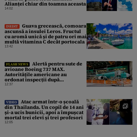
Alianței chiar din toamna aceasta
14:02
Guava grecească, comoara
INEDIT
ascunsă a insulei Leros. Fructul
cu aromă unică și de patru ori mai
multă vitamina C decât portocala
13:42
Alertă pentru sute de
FLASH NEWS
avioane Boeing 737 MAX.
Autoritățile americane au
ordonat inspecții după
descoperirea unor fisuri în
12:37
structura aeronavelor
Atac armat într-o școală
VIDEO
din Thailanda. Un copil de 14 ani
și-a ucis bunicii, apoi a împușcat
mortal trei elevi și trei profesori
12:05