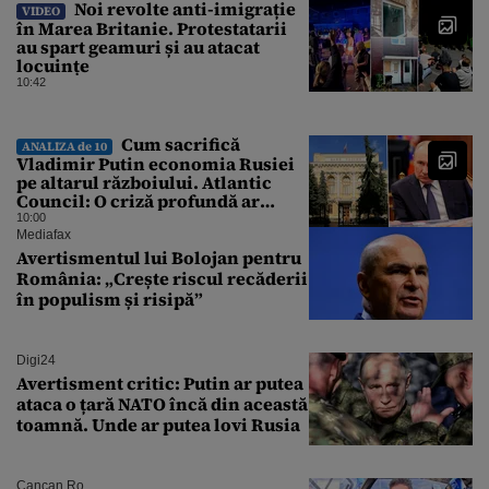
Noi revolte anti-imigrație
VIDEO
în Marea Britanie. Protestatarii
au spart geamuri și au atacat
locuințe
10:42
Cum sacrifică
ANALIZA de 10
Vladimir Putin economia Rusiei
pe altarul războiului. Atlantic
Council: O criză profundă ar
putea forța Kremlinul să apeleze
10:00
la ultimele resurse ale Băncii
Mediafax
Centrale
Avertismentul lui Bolojan pentru
România: „Crește riscul recăderii
în populism și risipă”
Digi24
Avertisment critic: Putin ar putea
ataca o țară NATO încă din această
toamnă. Unde ar putea lovi Rusia
Cancan.ro