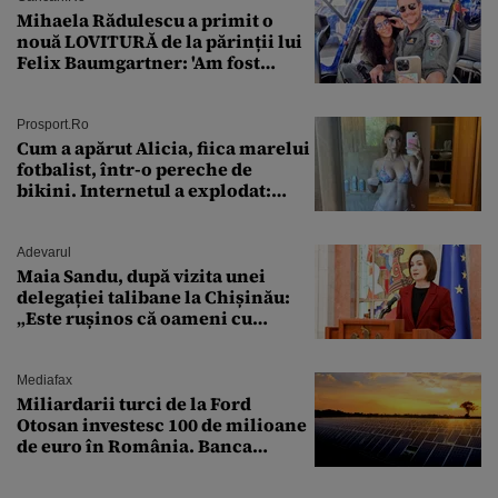
Mihaela Rădulescu a primit o
nouă LOVITURĂ de la părinții lui
Felix Baumgartner: 'Am fost
ȘTEARSĂ complet din
Prosport.ro
Cum a apărut Alicia, fiica marelui
fotbalist, într-o pereche de
bikini. Internetul a explodat:
„Zeiță superbă!”
Adevarul
Maia Sandu, după vizita unei
delegației talibane la Chișinău:
„Este rușinos că oameni cu
funcții înalte nu se
documentează”
Mediafax
Miliardarii turci de la Ford
Otosan investesc 100 de milioane
de euro în România. Banca
Transilvania le acordă o
finanțare uriașă