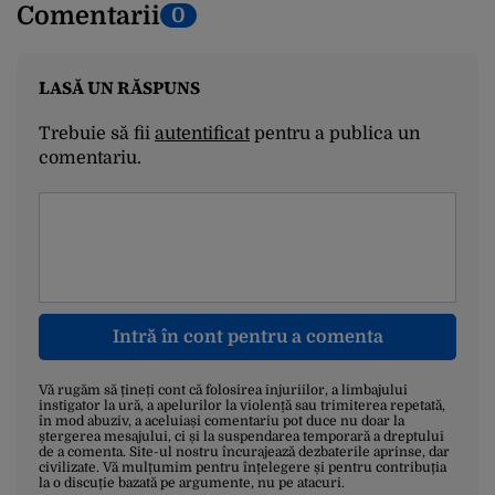
Comentarii
0
LASĂ UN RĂSPUNS
Trebuie să fii
autentificat
pentru a publica un
comentariu.
Intră în cont pentru a comenta
Vă rugăm să țineți cont că folosirea injuriilor, a limbajului
instigator la ură, a apelurilor la violență sau trimiterea repetată,
în mod abuziv, a aceluiași comentariu pot duce nu doar la
ștergerea mesajului, ci și la suspendarea temporară a dreptului
de a comenta. Site-ul nostru încurajează dezbaterile aprinse, dar
civilizate. Vă mulțumim pentru înțelegere și pentru contribuția
la o discuție bazată pe argumente, nu pe atacuri.