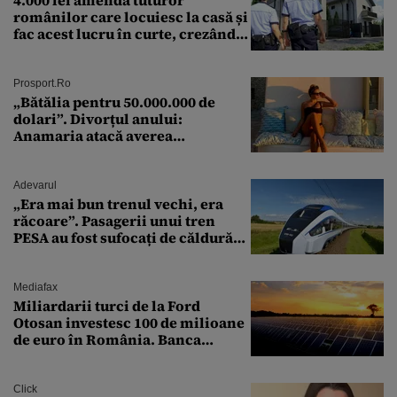
românilor care locuiesc la casă și
fac acest lucru în curte, crezând
că nu îi vede nimeni
Prosport.ro
„Bătălia pentru 50.000.000 de
dolari”. Divorțul anului:
Anamaria atacă averea
milionarului
Adevarul
„Era mai bun trenul vechi, era
răcoare”. Pasagerii unui tren
PESA au fost sufocați de căldură
pe ruta București-Constanța
Mediafax
Miliardarii turci de la Ford
Otosan investesc 100 de milioane
de euro în România. Banca
Transilvania le acordă o
finanțare uriașă
Click