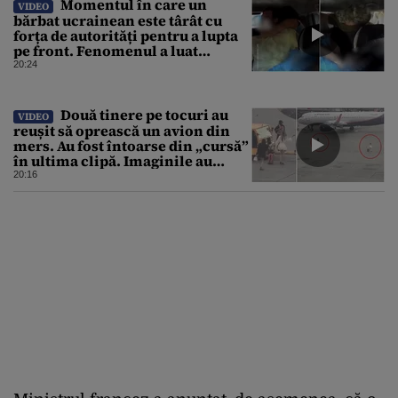
Momentul în care un
VIDEO
bărbat ucrainean este târât cu
forța de autorități pentru a lupta
pe front. Fenomenul a luat
amploare de la începerea
20:24
războiului
Două tinere pe tocuri au
VIDEO
reușit să oprească un avion din
mers. Au fost întoarse din „cursă”
în ultima clipă. Imaginile au
devenit virale
20:16