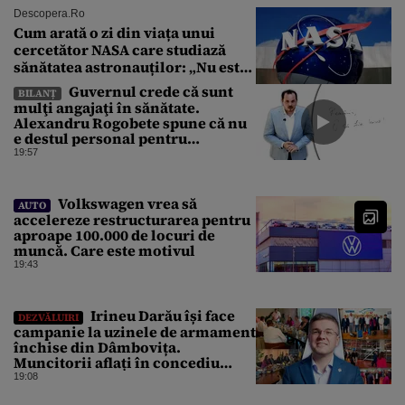
Descopera.ro
Cum arată o zi din viața unui
cercetător NASA care studiază
sănătatea astronauților: „Nu este
o știință complicată”
Guvernul crede că sunt
BILANȚ
mulţi angajaţi în sănătate.
Alexandru Rogobete spune că nu
e destul personal pentru
combaterea infecţiilor
19:57
nosocomiale
Volkswagen vrea să
AUTO
accelereze restructurarea pentru
aproape 100.000 de locuri de
muncă. Care este motivul
19:43
Irineu Darău își face
DEZVĂLUIRI
campanie la uzinele de armament
închise din Dâmbovița.
Muncitorii aflați în concediu
forțat din cauza lipsei comenzilor
19:08
au fost chemați de acasă pentru a