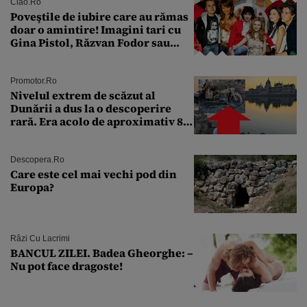
Ciao.ro
Poveştile de iubire care au rămas
doar o amintire! Imagini tari cu
Gina Pistol, Răzvan Fodor sau
Andra Măruţă şi foştii parteneri
Promotor.ro
Nivelul extrem de scăzut al
Dunării a dus la o descoperire
rară. Era acolo de aproximativ 80
de ani
Descopera.ro
Care este cel mai vechi pod din
Europa?
Râzi Cu Lacrimi
BANCUL ZILEI. Badea Gheorghe: –
Nu pot face dragoste!