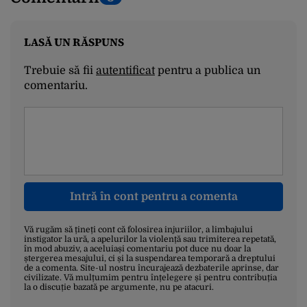
LASĂ UN RĂSPUNS
Trebuie să fii
autentificat
pentru a publica un
comentariu.
Intră în cont pentru a comenta
Vă rugăm să țineți cont că folosirea injuriilor, a limbajului
instigator la ură, a apelurilor la violență sau trimiterea repetată,
în mod abuziv, a aceluiași comentariu pot duce nu doar la
ștergerea mesajului, ci și la suspendarea temporară a dreptului
de a comenta. Site-ul nostru încurajează dezbaterile aprinse, dar
civilizate. Vă mulțumim pentru înțelegere și pentru contribuția
la o discuție bazată pe argumente, nu pe atacuri.