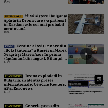
19:27
🚨 Ministerul bulgar al
ULTIMA ORĂ
Apărării: Drona care s-a prăbușit
în Kardam este cel mai probabil
ucraineană
18:32
Ucraina a lovit 12 nave din
VIDEO
„flota fantomă” a Rusiei în Marea
Neagră și Marea Azov în prima
săptămână din august. Bilanțul a
ajuns la 218
17:24
Drona explodată în
FLASH NEWS
Bulgaria, în atenția presei
internaționale. Ce scriu Reuters,
AP și Euronews
17:17
Ce scrie presa din
FLASH NEWS