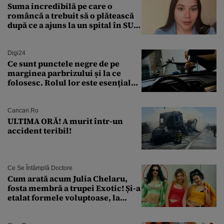
Suma incredibilă pe care o
româncă a trebuit să o plătească
după ce a ajuns la un spital în SUA:
„Asta este America”
Digi24
Ce sunt punctele negre de pe
marginea parbrizului și la ce
folosesc. Rolul lor este esențial
pentru siguranța mașinii
Cancan.ro
ULTIMA ORĂ! A murit într-un
accident teribil!
Ce Se Întâmplă Doctore
Cum arată acum Julia Chelaru,
fosta membră a trupei Exotic! Și-a
etalat formele voluptoase, la
aproape 50 de ani