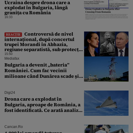
Ucraina despre drona care a
explodat în Bulgaria, lângă
granița cu România
16:33
Controversă de nivel
REACȚIE
internațional, după concertul
trupei Morandi în Abhazia,
regiune separatistă, sub protecția
Rusiei
15:50
Mediafax
Bulgaria a devenit „bateria”
României. Cum fac vecinii
milioane când Dunărea scade și
Cernavodă produce puțin
Digi24
Drona care a explodat în
Bulgaria, aproape de România, a
fost identificată. Ce arată analiza
preliminară a epavei
Cancan.ro
4.000 lei amendă tuturor