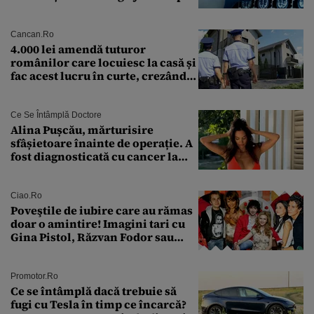
cercetători
Cancan.ro
4.000 lei amendă tuturor
românilor care locuiesc la casă și
fac acest lucru în curte, crezând
că nu îi vede nimeni
Ce Se Întâmplă Doctore
Alina Pușcău, mărturisire
sfâșietoare înainte de operație. A
fost diagnosticată cu cancer la
sân în metastază: „Este singurul
tratament care o să mă ajute să
îmi salvez viața”
Ciao.ro
Poveştile de iubire care au rămas
doar o amintire! Imagini tari cu
Gina Pistol, Răzvan Fodor sau
Andra Măruţă şi foştii parteneri
Promotor.ro
Ce se întâmplă dacă trebuie să
fugi cu Tesla în timp ce încarcă?