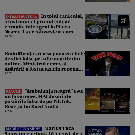
În toiul caniculei,
INFRASTRUCTURĂ
a fost montat primul culoar
climatic inteligent la Piatra
Neamț. La ce folosește și cum
arată
14:32
Radu Miruţă vrea să pună etichete
de știri false pe informațiile din
online. Ministrul demis al
Apărării a fost acuzat în repetate
rânduri că răspândeşte el însuși
14:24
dezinformări. Gândul trece în
revistă derapajele oficialului
”Ambulanța neagră” este
REACȚIE
un fake news. MAI dezminte
postările false de pe TikTok.
Reacția lui Raed Arafat
13:47
Marius Tucă
MARIUS TUCĂ SHOW
Show începe luni, 10 august, de la