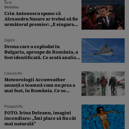
10:41
Mediafax
Crin Antonescu spune că
Alexandru Nazare ar trebui să fie
următorul premier: „E singura
soluție”
Digi24
Drona care a explodat în
Bulgaria, aproape de România, a
fost identificată. Ce arată analiza
preliminară a epavei
Cancan.ro
Meteorologii Accuweather
anunță o toamnă cum nu prea a
mai fost, în România. Ce se
întâmplă în septembrie,
octombrie și noiembrie 2026, în
București. Pe ce dată ninge
Prosport.ro
FOTO. Irina Deleanu, imagini
incendiare: „Îmi place să fiu cât
mai naturală”