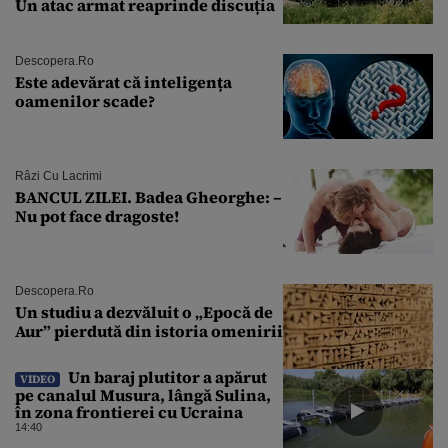
Un atac armat reaprinde discuția
Descopera.ro
Este adevărat că inteligența
oamenilor scade?
Râzi Cu Lacrimi
BANCUL ZILEI. Badea Gheorghe: –
Nu pot face dragoste!
Descopera.ro
Un studiu a dezvăluit o „Epocă de
Aur” pierdută din istoria omenirii
Un baraj plutitor a apărut
VIDEO
pe canalul Musura, lângă Sulina,
în zona frontierei cu Ucraina
14:40