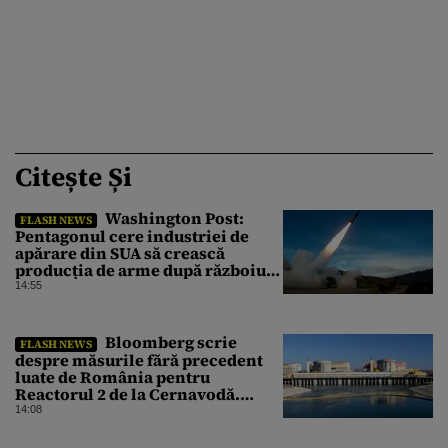
Citește Și
Washington Post:
FLASH NEWS
Pentagonul cere industriei de
apărare din SUA să crească
producția de arme după războiul
cu Iranul
14:55
Bloomberg scrie
FLASH NEWS
despre măsurile fără precedent
luate de România pentru
Reactorul 2 de la Cernavodă.
Operațiunea a mai câștigat nouă
14:08
zile