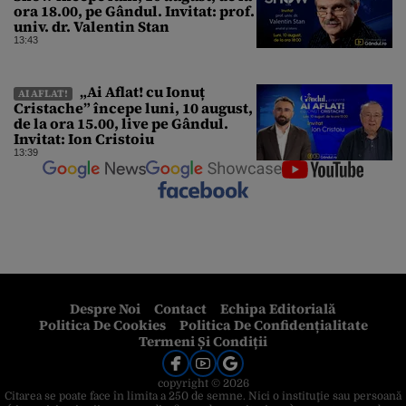
ora 18.00, pe Gândul. Invitat: prof.
univ. dr. Valentin Stan
13:43
„Ai Aflat! cu Ionuț
AI AFLAT!
Cristache” începe luni, 10 august,
de la ora 15.00, live pe Gândul.
Invitat: Ion Cristoiu
13:39
Despre Noi
Contact
Echipa Editorială
Politica De Cookies
Politica De Confidențialitate
Termeni Și Condiții
copyright © 2026
Citarea se poate face în limita a 250 de semne. Nici o instituţie sau persoană