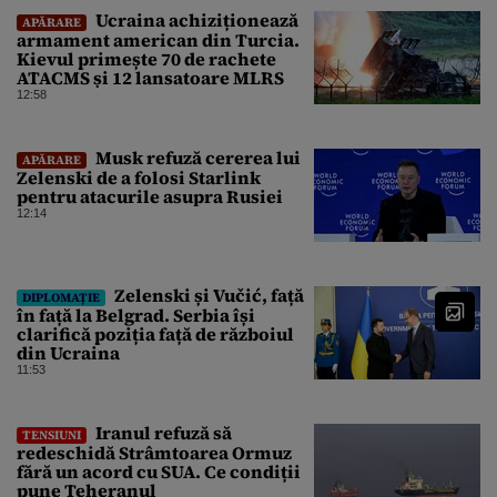
Ucraina achiziționează
APĂRARE
armament american din Turcia.
Kievul primește 70 de rachete
ATACMS și 12 lansatoare MLRS
12:58
Musk refuză cererea lui
APĂRARE
Zelenski de a folosi Starlink
pentru atacurile asupra Rusiei
12:14
Zelenski și Vučić, față
DIPLOMAȚIE
în față la Belgrad. Serbia își
clarifică poziția față de războiul
din Ucraina
11:53
Iranul refuză să
TENSIUNI
redeschidă Strâmtoarea Ormuz
fără un acord cu SUA. Ce condiții
pune Teheranul