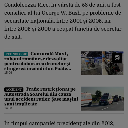
Condoleezza Rice, în vârstă de 58 de ani, a fost
consilier al lui George W. Bush pe probleme de
securitate națională, între 2001 și 2005, iar
între 2005 și 2009 a ocupat funcția de secretar
de stat.
Cum arată Max1,
TEHNOLOGIE
robotul românesc dezvoltat
pentru doborârea dronelor și
stingerea incendiilor. Poate
transporta încărcături de până la
15:06
850 kg
Trafic restricţionat pe
ACCIDENT
Autostrada Soarelui din cauza
unui accident rutier. Șase mașini
sunt implicate
14:58
În timpul campaniei prezidențiale din 2012,