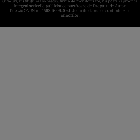
(site-uri, instituţii mass-media, firme de monitorizare) nu poate reproduce
integral scrierile publicistice purtătoare de Drepturi de Autor.
Decizia ONJN nr. 1598/16.09.2021. Jocurile de noroc sunt interzise
minorilor.