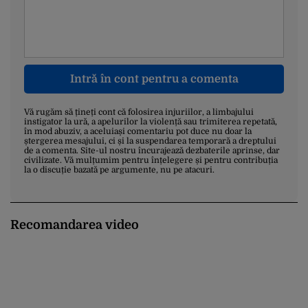
Intră în cont pentru a comenta
Vă rugăm să țineți cont că folosirea injuriilor, a limbajului
instigator la ură, a apelurilor la violență sau trimiterea repetată,
în mod abuziv, a aceluiași comentariu pot duce nu doar la
ștergerea mesajului, ci și la suspendarea temporară a dreptului
de a comenta. Site-ul nostru încurajează dezbaterile aprinse, dar
civilizate. Vă mulțumim pentru înțelegere și pentru contribuția
la o discuție bazată pe argumente, nu pe atacuri.
Recomandarea video