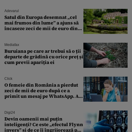
Adevarul
Satul din Europa desemnat „cel
mai frumos din lume” a ajuns să
încaseze zeci de mii de euro din
amenzi pentru parcare. De ce s-au
săturat localnicii de turiști
Mediafax
Buruiana pe care ar trebui să o ții
departe de grădină cu orice preț și
cum previi apariția ei
Click
O femeie din România a pierdut
zeci de mii de euro după ce a
primit un mesaj pe WhatsApp. A
crezut că va moșteni 175.000 de
euro din Franța
Digi24
Devin oamenii mai puțin
inteligenți? Ce este „efectul Flynn
invers” și de ce îi îngrijorează pe