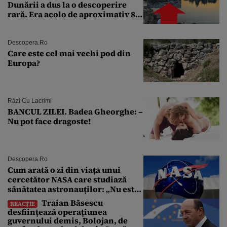
Dunării a dus la o descoperire
rară. Era acolo de aproximativ 80
de ani
Descopera.ro
Care este cel mai vechi pod din
Europa?
Râzi Cu Lacrimi
BANCUL ZILEI. Badea Gheorghe: –
Nu pot face dragoste!
Descopera.ro
Cum arată o zi din viața unui
cercetător NASA care studiază
sănătatea astronauților: „Nu este
o știință complicată”
Traian Băsescu
REACȚIE
desființează operațiunea
guvernului demis, Bolojan, de