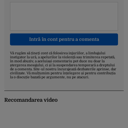
Intră în cont pentru a comenta
Vă rugăm să țineți cont că folosirea injuriilor, a limbajului
instigator la ură, a apelurilor la violență sau trimiterea repetată,
în mod abuziv, a aceluiași comentariu pot duce nu doar la
ștergerea mesajului, ci și la suspendarea temporară a dreptului
de a comenta. Site-ul nostru încurajează dezbaterile aprinse, dar
civilizate. Vă mulțumim pentru înțelegere și pentru contribuția
la o discuție bazată pe argumente, nu pe atacuri.
Recomandarea video