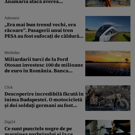
Anamaria atacă averea
milionarului
Adevarul
„Era mai bun trenul vechi, era
răcoare”. Pasagerii unui tren
PESA au fost sufocați de căldură
pe ruta București-Constanța
Mediafax
Miliardarii turci de la Ford
Otosan investesc 100 de milioane
de euro în România. Banca
Transilvania le acordă o
finanțare uriașă
Click
Descoperire incredibilă făcută în
inima Budapestei. O motocicletă
și doi soldați germani au fost
găsiți în Dunăre
Digi24
Ce sunt punctele negre de pe
marginea parbrizului și la ce