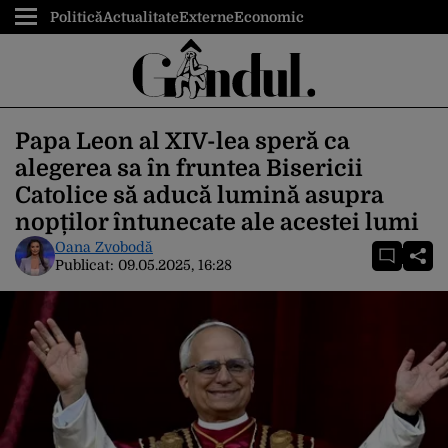
Politică
Actualitate
Externe
Economic
Papa Leon al XIV-lea speră ca
alegerea sa în fruntea Bisericii
Catolice să aducă lumină asupra
nopților întunecate ale acestei lumi
Oana Zvobodă
Publicat:
09.05.2025, 16:28