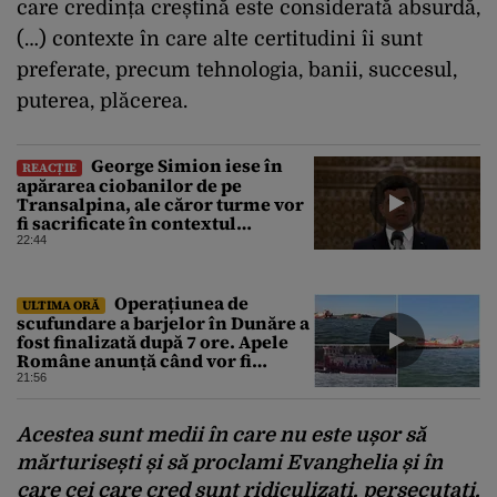
care credința creștină este considerată absurdă,
(…) contexte în care alte certitudini îi sunt
preferate, precum tehnologia, banii, succesul,
puterea, plăcerea.
George Simion iese în
REACȚIE
apărarea ciobanilor de pe
Transalpina, ale căror turme vor
fi sacrificate în contextul
focarului de variolă ovină
22:44
Operațiunea de
ULTIMA ORĂ
scufundare a barjelor în Dunăre a
fost finalizată după 7 ore. Apele
Române anunță când vor fi
simțite efectele
21:56
Acestea sunt medii în care nu este ușor să
mărturisești și să proclami Evanghelia și în
care cei care cred sunt ridiculizați, persecutați,