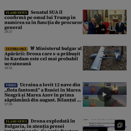
Senatul SUA îl
FLASH NEWS
confirmă pe omul lui Trump în
numirea sa în funcția de procuror
general
19:27
🚨 Ministerul bulgar al
ULTIMA ORĂ
Apărării: Drona care s-a prăbușit
în Kardam este cel mai probabil
ucraineană
18:32
Ucraina a lovit 12 nave din
VIDEO
„flota fantomă” a Rusiei în Marea
Neagră și Marea Azov în prima
săptămână din august. Bilanțul a
ajuns la 218
17:24
Drona explodată în
FLASH NEWS
Bulgaria, în atenția presei
internaționale. Ce scriu Reuters,