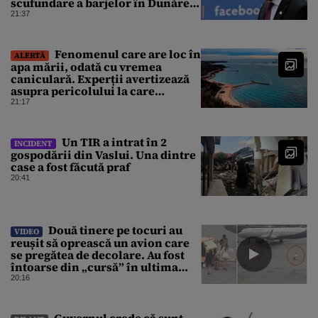
scufundare a barjelor în Dunăre:
„Este o improvizație”
21:37
Fenomenul care are loc în
ALERTĂ
apa mării, odată cu vremea
caniculară. Experții avertizează
asupra pericolului la care
oamenii pot fi expuși
21:17
Un TIR a intrat în 2
INCIDENT
gospodării din Vaslui. Una dintre
case a fost făcută praf
20:41
Două tinere pe tocuri au
VIDEO
reușit să oprească un avion care
se pregătea de decolare. Au fost
întoarse din „cursă” în ultima
clipă. Imaginile au devenit virale
20:16
Guvernul crede că sunt