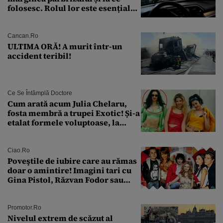
folosesc. Rolul lor este esențial
pentru siguranța mașinii
Cancan.ro
ULTIMA ORĂ! A murit într-un
accident teribil!
Ce Se Întâmplă Doctore
Cum arată acum Julia Chelaru,
fosta membră a trupei Exotic! Și-a
etalat formele voluptoase, la
aproape 50 de ani
Ciao.ro
Poveştile de iubire care au rămas
doar o amintire! Imagini tari cu
Gina Pistol, Răzvan Fodor sau
Andra Măruţă şi foştii parteneri
Promotor.ro
Nivelul extrem de scăzut al