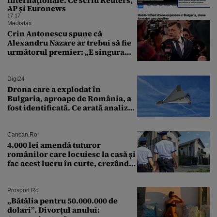
AP și Euronews
17:17
Mediafax
Crin Antonescu spune că
Alexandru Nazare ar trebui să fie
următorul premier: „E singura
soluție”
Digi24
Drona care a explodat în
Bulgaria, aproape de România, a
fost identificată. Ce arată analiza
preliminară a epavei
Cancan.ro
4.000 lei amendă tuturor
românilor care locuiesc la casă și
fac acest lucru în curte, crezând
că nu îi vede nimeni
Prosport.ro
„Bătălia pentru 50.000.000 de
dolari”. Divorțul anului: