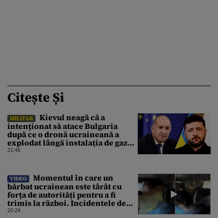
Citește Și
Kievul neagă că a
MILITAR
intenționat să atace Bulgaria
după ce o dronă ucraineană a
explodat lângă instalația de gaz
de la granița României
21:46
Momentul în care un
VIDEO
bărbat ucrainean este târât cu
forța de autorități pentru a fi
trimis la război. Incidentele de
acest fel sunt tot mai dese
20:24