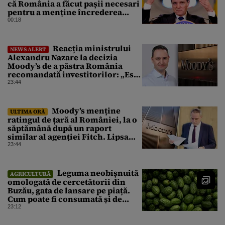
că România a făcut pașii necesari
pentru a menține încrederea
investitorilor: „Totuși,
00:18
perspectiva rămâne rezervată”
Reacția ministrului
NEWS ALERT
Alexandru Nazare la decizia
Moody’s de a păstra România
recomandată investitorilor: „Este
un răgaz, dar în niciun caz un
23:44
motiv de relaxare”
Moody’s menține
ULTIMA ORĂ
ratingul de țară al României, la o
săptămână după un raport
similar al agenției Fitch. Lipsa
unui guvern cu puteri depline,
23:44
principala vulnerabilitate din
raport
Leguma neobișnuită
AGRICULTURĂ
omologată de cercetătorii din
Buzău, gata de lansare pe piață.
Cum poate fi consumată și de
unde provine soiul
23:12