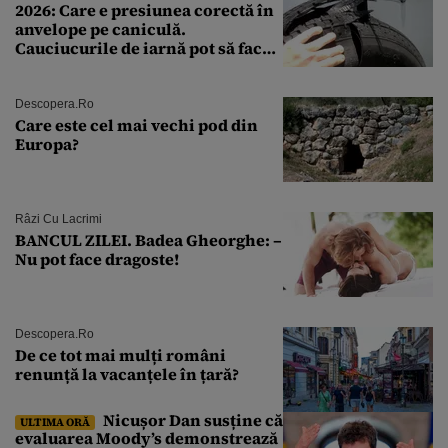
2026: Care e presiunea corectă în
anvelope pe caniculă.
Cauciucurile de iarnă pot să facă
explozie la peste 40°C?
Descopera.ro
Care este cel mai vechi pod din
Europa?
Râzi Cu Lacrimi
BANCUL ZILEI. Badea Gheorghe: –
Nu pot face dragoste!
Descopera.ro
De ce tot mai mulți români
renunță la vacanțele în țară?
Nicușor Dan susține că
ULTIMA ORĂ
evaluarea Moody’s demonstrează