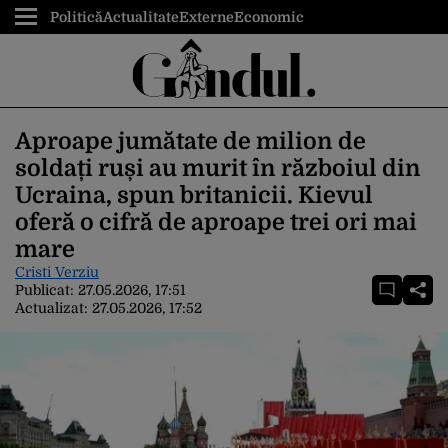
Politică
Actualitate
Externe
Economic
Aproape jumătate de milion de
soldați ruși au murit în războiul din
Ucraina, spun britanicii. Kievul
oferă o cifră de aproape trei ori mai
mare
Cristi Verziu
Publicat:
27.05.2026, 17:51
Actualizat:
27.05.2026, 17:52