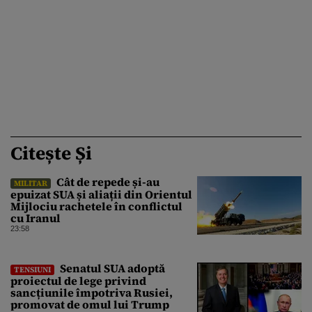
Citește Și
Cât de repede și-au
MILITAR
epuizat SUA și aliații din Orientul
Mijlociu rachetele în conflictul
cu Iranul
23:58
Senatul SUA adoptă
TENSIUNI
proiectul de lege privind
sancțiunile împotriva Rusiei,
promovat de omul lui Trump