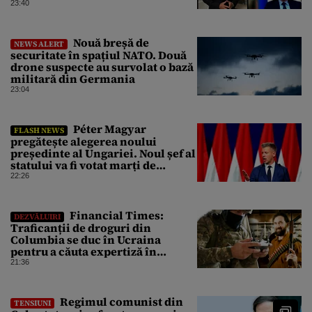
23:40
Nouă breșă de
NEWS ALERT
securitate în spațiul NATO. Două
drone suspecte au survolat o bază
militară din Germania
23:04
Péter Magyar
FLASH NEWS
pregătește alegerea noului
președinte al Ungariei. Noul șef al
statului va fi votat marți de
Parlament
22:26
Financial Times:
DEZVĂLUIRI
Traficanții de droguri din
Columbia se duc în Ucraina
pentru a căuta expertiză în
domeniul dronelor
21:36
Regimul comunist din
TENSIUNI