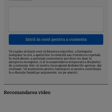
Intră în cont pentru a comenta
Vă rugăm să țineți cont că folosirea injuriilor, a limbajului
instigator la ură, a apelurilor la violență sau trimiterea repetată,
în mod abuziv, a aceluiași comentariu pot duce nu doar la
ștergerea mesajului, ci și la suspendarea temporară a dreptului
de a comenta. Site-ul nostru încurajează dezbaterile aprinse, dar
civilizate. Vă mulțumim pentru înțelegere și pentru contribuția
la o discuție bazată pe argumente, nu pe atacuri.
Recomandarea video