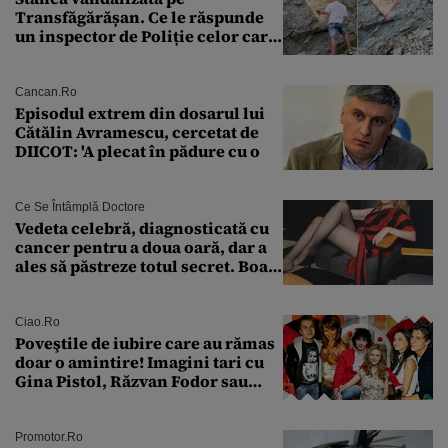
Transfăgărășan. Ce le răspunde
un inspector de Poliție celor care
întreabă: „Dar ce a făcut?”
Cancan.ro
Episodul extrem din dosarul lui
Cătălin Avramescu, cercetat de
DIICOT: 'A plecat în pădure cu o
Ce Se Întâmplă Doctore
Vedeta celebră, diagnosticată cu
cancer pentru a doua oară, dar a
ales să păstreze totul secret. Boala
a fost descoperită la un control de
rutină
Ciao.ro
Poveştile de iubire care au rămas
doar o amintire! Imagini tari cu
Gina Pistol, Răzvan Fodor sau
Andra Măruţă şi foştii parteneri
Promotor.ro