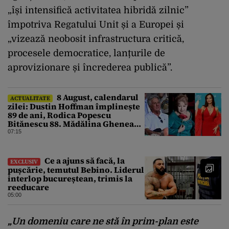
„își intensifică activitatea hibridă zilnic”
împotriva Regatului Unit și a Europei și
„vizează neobosit infrastructura critică,
procesele democratice, lanțurile de
aprovizionare și încrederea publică”.
8 August, calendarul
ACTUALITATE
zilei: Dustin Hoffman împlinește
89 de ani, Rodica Popescu
Bitănescu 88. Mădălina Ghenea
face 39 de ani
07:15
Ce a ajuns să facă, la
EXCLUSIV
pușcărie, temutul Bebino. Liderul
interlop bucureștean, trimis la
reeducare
05:00
„Un domeniu care ne stă în prim-plan este