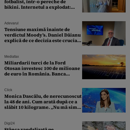
fotbalist, într-o pereche de
bikini. Internetul a explodat:
„Zeiță superbă!”
Adevarul
Tensiune maximă înainte de
verdictul Moody’s. Daniel Dăianu
explică de ce decizia este crucială
pentru economia României
Mediafax
Miliardarii turci de la Ford
Otosan investesc 100 de milioane
de euro în România. Banca
Transilvania le acordă o
finanțare uriașă
Click
Monica Dascălu, de nerecunoscut
la 48 de ani. Cum arată după ce a
slăbit 10 kilograme. „Nu mă simt
bine în această perioadă”
Digi24
Stânca vandalizată pe