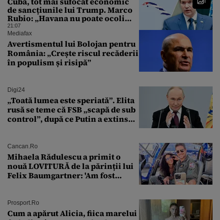
Cuba, tot mai sufocat economic
de sancțiunile lui Trump. Marco
Rubio: „Havana nu poate ocoli
sancțiunile prin mimat reforme”
21:07
Mediafax
Avertismentul lui Bolojan pentru
România: „Crește riscul recăderii
în populism și risipă”
Digi24
„Toată lumea este speriată”. Elita
rusă se teme că FSB „scapă de sub
control”, după ce Putin a extins
puterea serviciului
Cancan.ro
Mihaela Rădulescu a primit o
nouă LOVITURĂ de la părinții lui
Felix Baumgartner: 'Am fost
ȘTEARSĂ complet din
Prosport.ro
Cum a apărut Alicia, fiica marelui