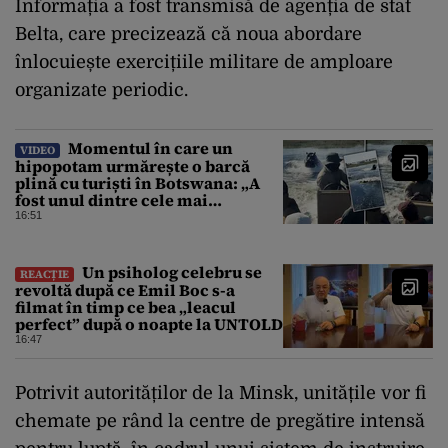
Informația a fost transmisă de agenția de stat
Belta, care precizează că noua abordare
înlocuiește exercițiile militare de amploare
organizate periodic.
Momentul în care un
VIDEO
hipopotam urmărește o barcă
plină cu turiști în Botswana: „A
fost unul dintre cele mai
înfricoșătoare momente”
16:51
Un psiholog celebru se
REACȚIE
revoltă după ce Emil Boc s-a
filmat în timp ce bea „leacul
perfect” după o noapte la UNTOLD
16:47
Potrivit autorităților de la Minsk, unitățile vor fi
chemate pe rând la centre de pregătire intensă