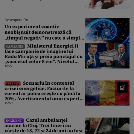
Descopera.ro
Un experiment cuantic
neobișnuit demonstrează că
„timpul negativ” nu este o simplă
iluzie
Ministerul Energiei îi
CAMPANIE
face campanie de imagine lui
Radu Miruță și preia punctajul cu
„succesul celor 8 cm”. Nivelul
Dunării a crescut cu 4 cm
16:27
Scenariu în contextul
ALERTĂ
crizei energetice. Facturile la
curent ar putea crește cu până la
20%. Avertismentul unui expert
în energie
15:59
Cazul ambulanței
INCIDENT
atacate la Cluj. Trei tineri cu
vârste de 18, 22 şi 24 de ani au fost