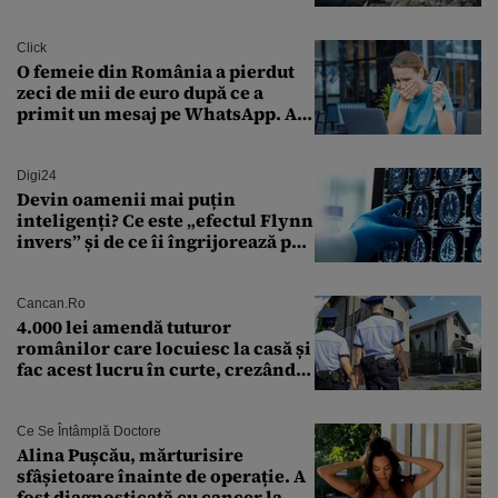
Click
O femeie din România a pierdut
zeci de mii de euro după ce a
primit un mesaj pe WhatsApp. A
crezut că va moșteni 175.000 de
euro din Franța
Digi24
Devin oamenii mai puțin
inteligenți? Ce este „efectul Flynn
invers” și de ce îi îngrijorează pe
cercetători
Cancan.ro
4.000 lei amendă tuturor
românilor care locuiesc la casă și
fac acest lucru în curte, crezând
că nu îi vede nimeni
Ce Se Întâmplă Doctore
Alina Pușcău, mărturisire
sfâșietoare înainte de operație. A
fost diagnosticată cu cancer la