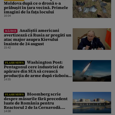
Moldova după ce o dronă s-a
prăbușit în țara vecină. Primele
imagini de la fața locului
16:04
Analiștii americani
RĂZBOI
avertizează că Rusia ar pregăti un
atac major asupra Kievului
înainte de 24 august
15:42
Washington Post:
FLASH NEWS
Pentagonul cere industriei de
apărare din SUA să crească
producția de arme după războiul
cu Iranul
14:55
Bloomberg scrie
FLASH NEWS
despre măsurile fără precedent
luate de România pentru
Reactorul 2 de la Cernavodă.
Operațiunea a mai câștigat nouă
14:08