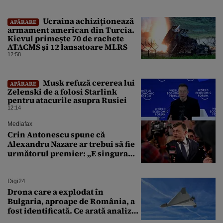
zile
Ucraina achiziționează
APĂRARE
armament american din Turcia.
Kievul primește 70 de rachete
ATACMS și 12 lansatoare MLRS
12:58
Musk refuză cererea lui
APĂRARE
Zelenski de a folosi Starlink
pentru atacurile asupra Rusiei
12:14
Mediafax
Crin Antonescu spune că
Alexandru Nazare ar trebui să fie
următorul premier: „E singura
soluție”
Digi24
Drona care a explodat în
Bulgaria, aproape de România, a
fost identificată. Ce arată analiza
preliminară a epavei