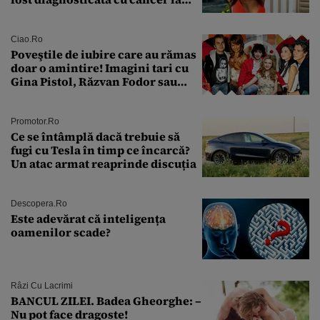
sân în metastază: „Este singurul
tratament care o să mă ajute să
îmi salvez viața”
Ciao.ro
Poveştile de iubire care au rămas
doar o amintire! Imagini tari cu
Gina Pistol, Răzvan Fodor sau
Andra Măruţă şi foştii parteneri
Promotor.ro
Ce se întâmplă dacă trebuie să
fugi cu Tesla în timp ce încarcă?
Un atac armat reaprinde discuția
Descopera.ro
Este adevărat că inteligența
oamenilor scade?
Râzi Cu Lacrimi
BANCUL ZILEI. Badea Gheorghe: –
Nu pot face dragoste!