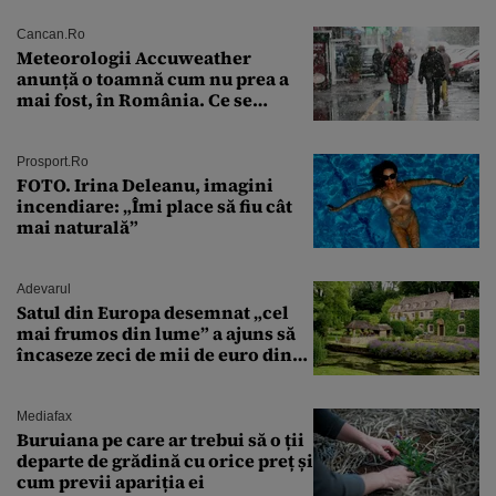
Cancan.ro
Meteorologii Accuweather
anunță o toamnă cum nu prea a
mai fost, în România. Ce se
întâmplă în septembrie,
octombrie și noiembrie 2026, în
București. Pe ce dată ninge
Prosport.ro
FOTO. Irina Deleanu, imagini
incendiare: „Îmi place să fiu cât
mai naturală”
Adevarul
Satul din Europa desemnat „cel
mai frumos din lume” a ajuns să
încaseze zeci de mii de euro din
amenzi pentru parcare. De ce s-au
săturat localnicii de turiști
Mediafax
Buruiana pe care ar trebui să o ții
departe de grădină cu orice preț și
cum previi apariția ei