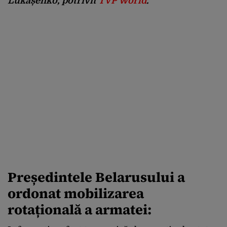
Lukașenko, potrivit
TVP World
.
Președintele Belarusului a
ordonat mobilizarea
rotațională a armatei: