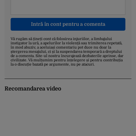
Intră în cont pentru a comenta
Vă rugăm să țineți cont că folosirea injuriilor, a limbajului
instigator la ură, a apelurilor la violență sau trimiterea repetată,
în mod abuziv, a aceluiași comentariu pot duce nu doar la
ștergerea mesajului, ci și la suspendarea temporară a dreptului
de a comenta. Site-ul nostru încurajează dezbaterile aprinse, dar
civilizate. Vă mulțumim pentru înțelegere și pentru contribuția
la o discuție bazată pe argumente, nu pe atacuri.
Recomandarea video