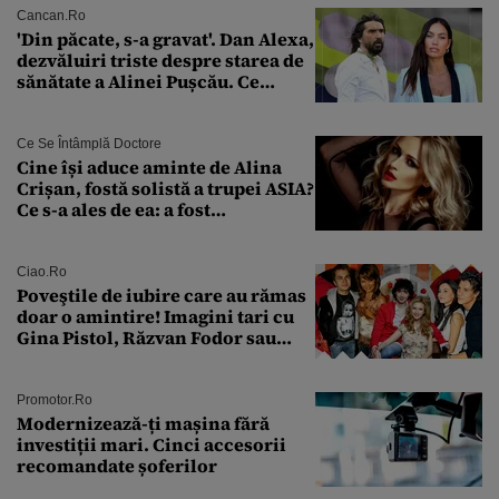
Cancan.ro
'Din păcate, s-a gravat'. Dan Alexa,
dezvăluiri triste despre starea de
sănătate a Alinei Pușcău. Ce
discuție au avut cu două zile în
urmă
Ce Se Întâmplă Doctore
Cine își aduce aminte de Alina
Crișan, fostă solistă a trupei ASIA?
Ce s-a ales de ea: a fost
condamnată la închisoare cu
suspendare. Ce acuzații i se aduc
Ciao.ro
Poveştile de iubire care au rămas
doar o amintire! Imagini tari cu
Gina Pistol, Răzvan Fodor sau
Andra Măruţă şi foştii parteneri
Promotor.ro
Modernizează-ți mașina fără
investiții mari. Cinci accesorii
recomandate șoferilor