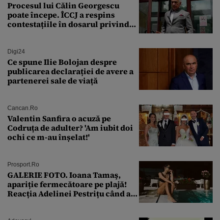
Procesul lui Călin Georgescu
poate începe. ÎCCJ a respins
contestațiile în dosarul privind
lovitura de stat
Digi24
Ce spune Ilie Bolojan despre
publicarea declarației de avere a
partenerei sale de viață
Cancan.ro
Valentin Sanfira o acuză pe
Codruța de adulter? 'Am iubit doi
ochi ce m-au înșelat!'
Prosport.ro
GALERIE FOTO. Ioana Tamaş,
apariție fermecătoare pe plajă!
Reacția Adelinei Pestrițu când a
văzut-o