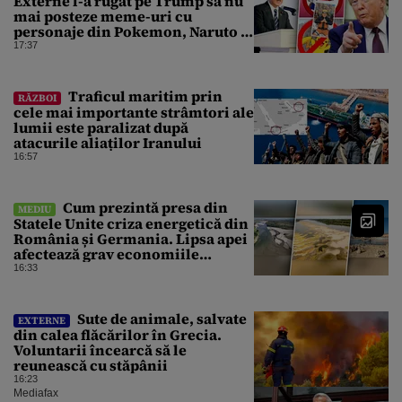
Externe l-a rugat pe Trump să nu
mai posteze meme-uri cu
personaje din Pokemon, Naruto și
Mario pe platformele social-
17:37
media
Traficul maritim prin
RĂZBOI
cele mai importante strâmtori ale
lumii este paralizat după
atacurile aliaților Iranului
16:57
Cum prezintă presa din
MEDIU
Statele Unite criza energetică din
România și Germania. Lipsa apei
afectează grav economiile
Europei
16:33
Sute de animale, salvate
EXTERNE
din calea flăcărilor în Grecia.
Voluntarii încearcă să le
reunească cu stăpânii
16:23
Mediafax