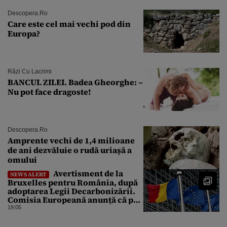
Descopera.ro
Care este cel mai vechi pod din
Europa?
Râzi Cu Lacrimi
BANCUL ZILEI. Badea Gheorghe: –
Nu pot face dragoste!
Descopera.ro
Amprente vechi de 1,4 milioane
de ani dezvăluie o rudă uriașă a
omului
Avertisment de la
NEWS ALERT
Bruxelles pentru România, după
adoptarea Legii Decarbonizării.
Comisia Europeană anunță că pot
fi „consecințe financiare”
19:05