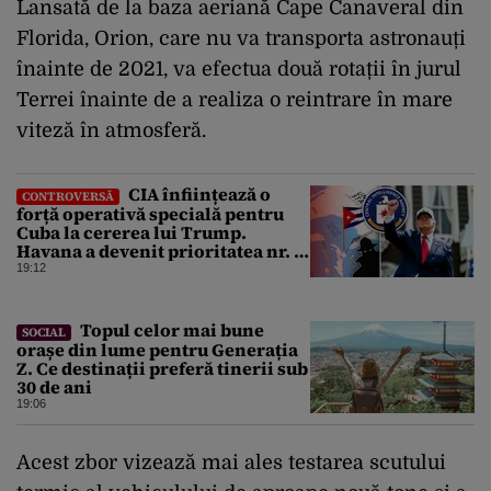
Lansată de la baza aeriană Cape Canaveral din
Florida, Orion, care nu va transporta astronauți
înainte de 2021, va efectua două rotații în jurul
Terrei înainte de a realiza o reintrare în mare
viteză în atmosferă.
CIA înființează o
CONTROVERSĂ
forță operativă specială pentru
Cuba la cererea lui Trump.
Havana a devenit prioritatea nr. 1
alături de China, Iran și Rusia
19:12
Topul celor mai bune
SOCIAL
orașe din lume pentru Generația
Z. Ce destinații preferă tinerii sub
30 de ani
19:06
Acest zbor vizează mai ales testarea scutului