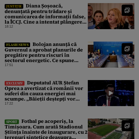
Diana Șoșoacă,
JUSTIȚIE
denunțată pentru trădare și
comunicarea de informații false,
la ÎCCJ. Cine a intentat plângerea
penală
18:12
Bolojan anunță că
FLASH NEWS
Guvernul a aprobat planurile de
pregătire pentru riscuri în
sectorul energetic. Ce spune
premierul despre consumul
17:51
populației
Deputatul AUR Ștefan
EXCLUSIV
Oprea a avertizat că românii vor
suferi din cauza energiei mai
scumpe. „Băieții deștepți vor
specula și după vor crește
17:22
prețurile”
Fotbal pe acoperiș, la
SPORT
Timișoara. Cum arată Stadionul
Știința înainte de inaugurare, cu 2
terenuri sintetice deasupra