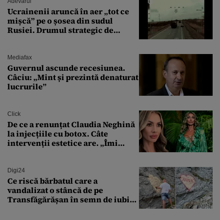
Adevarul
Ucrainenii aruncă în aer „tot ce
mișcă” pe o șosea din sudul
Rusiei. Drumul strategic de
aprovizionare către Crimeea este
controlat complet
Mediafax
Guvernul ascunde recesiunea.
Câciu: „Mint și prezintă denaturat
lucrurile”
Click
De ce a renunțat Claudia Neghină
la injecțiile cu botox. Câte
intervenții estetice are. „Îmi
îngheață fața”
Digi24
Ce riscă bărbatul care a
vandalizat o stâncă de pe
Transfăgărășan în semn de iubire
față de „Anna”