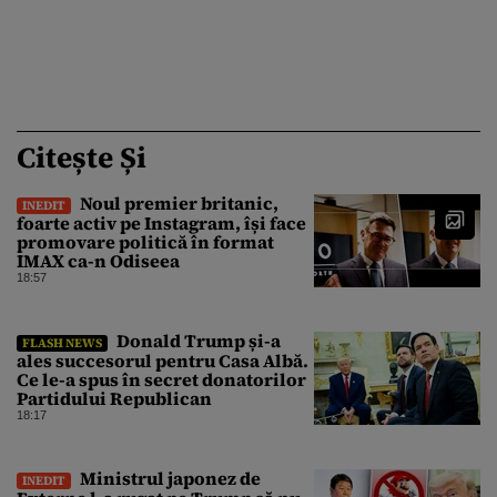
Citește Și
Noul premier britanic,
INEDIT
foarte activ pe Instagram, își face
promovare politică în format
IMAX ca-n Odiseea
18:57
Donald Trump și-a
FLASH NEWS
ales succesorul pentru Casa Albă.
Ce le-a spus în secret donatorilor
Partidului Republican
18:17
Ministrul japonez de
INEDIT